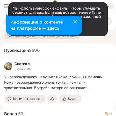
Войти
Мы используем cookie-файлы, чтобы улучшить
сервисы для вас. Если ваш возраст менее 13 лет,
настроить cookie-файлы должен ваш законный
Поиск
представитель.
Больше информации
Информация о контенте
по
публикациям
Разрешить все
Настроить
на платформе — здесь
Тип публикации
Публикации за 24 часа
Публикации
9600
Светик я
3 фев 2014
У новорожденного шелушится кожа: причины и помощь

Кожа новорождённого очень тонкая, нежная и 
чувствительная.
 В утробе матери её защищает...
Комментировать
Класс
Видео
59
Все