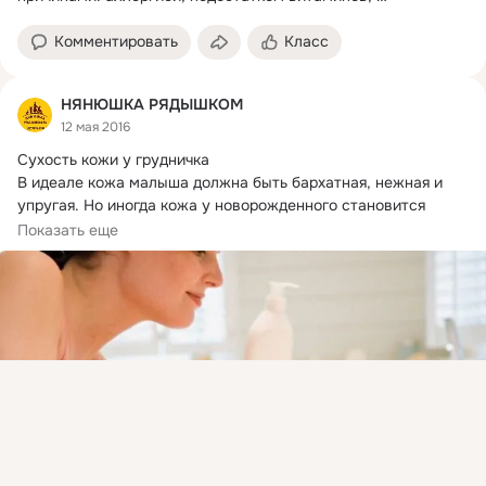
неправильной системой личной гигиены и т.
д.
Комментировать
Класс
НЯНЮШКА РЯДЫШКОМ
12 мая 2016
Сухость кожи у грудничка

В идеале кожа малыша должна быть бархатная, нежная и 
упругая.
 Но иногда кожа у новорожденного становится 
очень сухой и начинает шелушиться.
Показать еще
Присоединяйтесь к ОК, чтобы посмотреть больше
интересных публикаций и найти новых друзей.
Войти
Зарегистрироваться