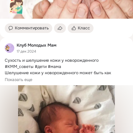
Комментировать
Класс
Клуб Молодых Мам
17 дек 2024
Сухость и шелушение кожи у новорожденного

#КММ_советы #дети #мама

Шелушение кожи у новорожденного может быть как 
вариантом нормы, так...
Показать еще