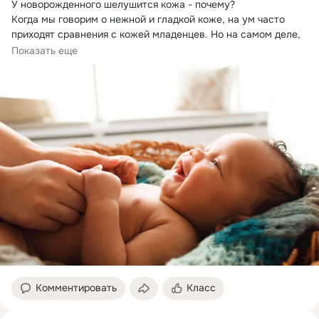
У новорожденного шелушится кожа - почему?
Когда мы говорим о нежной и гладкой коже, на ум часто 
приходят сравнения с кожей младенцев. Но на самом деле, 
их кожа тоже подвержена сухости и шелушениям.
Показать еще
Комментировать
Класс