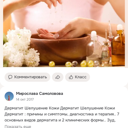
Комментировать
Класс
Мирослава Самоловова
14 окт 2017
Дерматит Шелушение Кожи Дерматит Шелушение Кожи

Дерматит : причины и симптомы, диагностика и терапия..
 7 
основных видов дерматита и 2 клинических формы.. Зуд, 
сухость и шелушение кожи ..
Показать еще