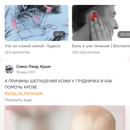
01:11
05:20
Ухо за кожей зимой. Чудеса
323 просмотра
240 просмотров
Сима-Ленд Крым
19 июн 2017
4 ПРИЧИНЫ ШЕЛУШЕНИЯ КОЖИ У ГРУДНИЧКА И КАК 
#уход_за_малышом
Шелушение

Показать еще
кожи у новорожденных — частая проблема, с которой 
молодые мамочки