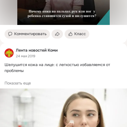
Комментировать
Класс
Лента новостей Коми
24 мая 2019
Шелушится кожа на лице: с легкостью избавляемся от 
проблемы

Часто люди мучаются, опускают руки, хотя улучшить 
Показать еще
ситуацию порой бывает очень просто.