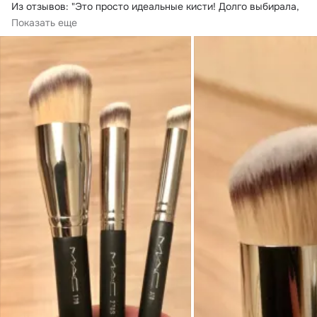
Из отзывов: "Это просто идеальные кисти!
 Долго выбирала, 
и, наконец, нашла именно то, что...
Показать еще