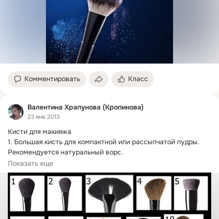
Комментировать
Класс
Валентина Храпунова (Кропинова)
23 янв 2013
Кисти для макияжа

1.
 Большая кисть для компактной или рассыпчатой пудры. 
Рекомендуется натуральный ворс.

2. Кисть для румян. Рекомендуется натуральный ворс.
Показать еще