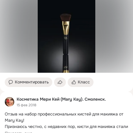
Комментировать
Класс
Косметика Мери Кей (Mary Kay). Смоленск.
15 фев 2018
Отзыв на набор профессиональных кистей для макияжа от 
Mary Kay!
Признаюсь честно, с недавних пор, кисти для макияжа стали 
моим фетишем.