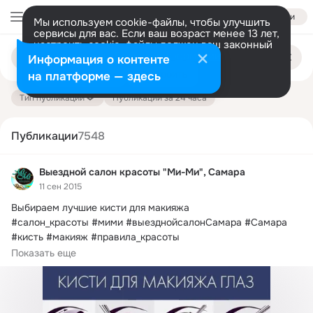
Войти
Мы используем cookie-файлы, чтобы улучшить
сервисы для вас. Если ваш возраст менее 13 лет,
настроить cookie-файлы должен ваш законный
Поиск
представитель.
Больше информации
Информация о контенте
по
публикациям
Разрешить все
Настроить
на платформе — здесь
Тип публикации
Публикации за 24 часа
Публикации
7548
Выездной салон красоты "Ми-Ми", Самара
11 сен 2015
Выбираем лучшие кисти для макияжа

#салон_красоты #мими #выезднойсалонСамара #Самара 
#кисть #макияж #правила_красоты

1 Начнем с нанесения...
Показать еще