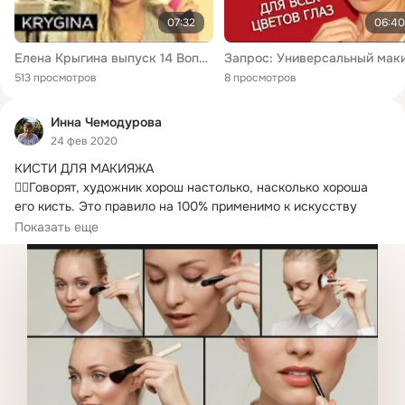
07:32
06:40
Елена Крыгина выпуск 14 Вопрос-ответ "Beautyblender и кисть для коррекции"#спонжокисть
513 просмотров
8 просмотров
Инна Чемодурова
24 фев 2020
КИСТИ ДЛЯ МАКИЯЖА

👉🏻Говорят, художник хорош настолько, насколько хороша 
его кисть.
 Это правило на 100% применимо к искусству 
макияжа.
Показать еще