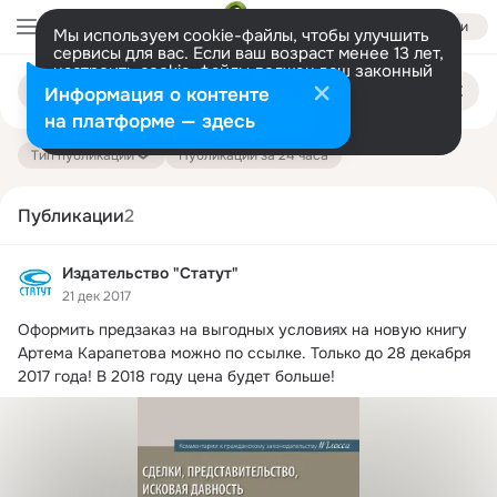
Войти
Мы используем cookie-файлы, чтобы улучшить
сервисы для вас. Если ваш возраст менее 13 лет,
настроить cookie-файлы должен ваш законный
Поиск
представитель.
Больше информации
Информация о контенте
по
публикациям
Разрешить все
Настроить
на платформе — здесь
Тип публикации
Публикации за 24 часа
Публикации
2
Издательство "Статут"
21 дек 2017
Оформить предзаказ на выгодных условиях на новую книгу 
Артема Карапетова можно по ссылке.
 Только до 28 декабря 
2017 года! В 2018 году цена будет больше!