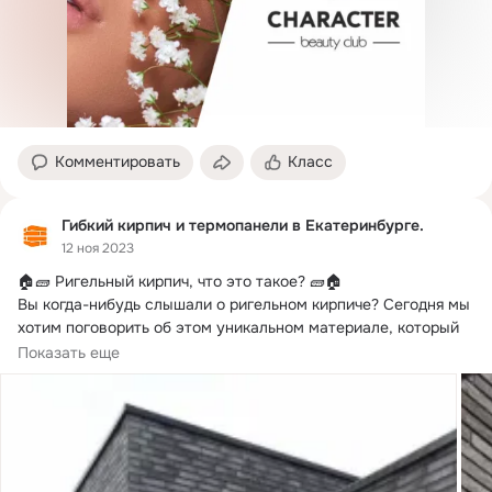
Комментировать
Класс
Гибкий кирпич и термопанели в Екатеринбурге.
12 ноя 2023
🏠🧱 Ригельный кирпич, что это такое?
 🧱🏠

Вы когда-нибудь слышали о ригельном кирпиче? Сегодня мы 
хотим поговорить об этом уникальном материале, который 
стал настоящим открытием в мире архитектуры.
Показать еще