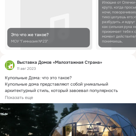
Илюшке от Олечки-
круто, когда прос
ночи, поворачивае
тихо целуешь его,ч
разбудить..и вдруг
как сильная рука н
прижимает тебя к се
Это что же такое?
момент действите
МОУ "Гимназия №23"
понимаешь,
Выставка Домов «Малоэтажная Страна»
11 авг 2023
Купольные Дома: что это такое?
Купольные дома представляют собой уникальный 
архитектурный стиль, который завоевал популярность 
благодаря...
Показать еще