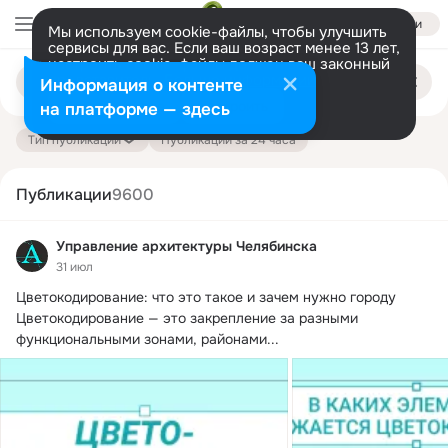
Войти
Мы используем cookie-файлы, чтобы улучшить
сервисы для вас. Если ваш возраст менее 13 лет,
настроить cookie-файлы должен ваш законный
Поиск
представитель.
Больше информации
Информация о контенте
по
публикациям
Разрешить все
Настроить
на платформе — здесь
Тип публикации
Публикации за 24 часа
Публикации
9600
Управление архитектуры Челябинска
31 июл
Цветокодирование: что это такое и зачем нужно городу

Цветокодирование — это закрепление за разными 
функциональными зонами, районами...