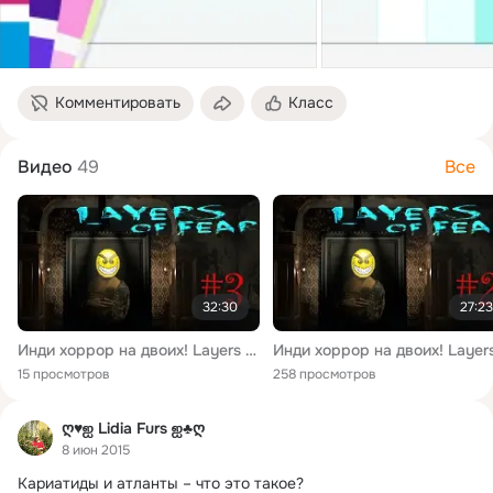
Комментировать
Класс
Видео
49
Все
32:30
27:23
Инди хоррор на двоих! Layers of Fear – полное прохождение от Matrix и Татуськи. Этож P.T. #3
15 просмотров
258 просмотров
ღ♥ஐ Lidia Furs ஐ♣ღ
8 июн 2015
Кариатиды и атланты – что это такое?