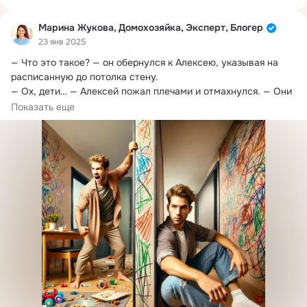
Марина Жукова, Домохозяйка, Эксперт, Блогер
23 янв 2025
— Что это такое?
 — он обернулся к Алексею, указывая на 
расписанную до потолка стену.

— Ох, дети… — Алексей пожал плечами и отмахнулся. — Они 
переживают стресс. Ты же понимаешь.
Показать еще