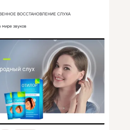
 мире звуков

а без хирургических операций