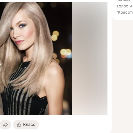
волос и
"Красот
Класс