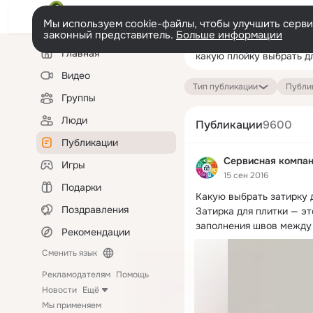
Мы используем cookie-файлы, чтобы улучшить сервис
законный представитель.
Больше информации
Левая
Поиск
Главная
колонка
по
публикациям
Видео
Тип публикации
Публик
Группы
Люди
Публикации
9600
Публикации
Сервисная компа
Игры
15 сен 2016
Подарки
Какую выбрать затирку д
Поздравления
Затирка для плитки — эт
заполнения швов между
Рекомендации
Сменить язык
Рекламодателям
Помощь
Новости
Ещё
Мы применяем