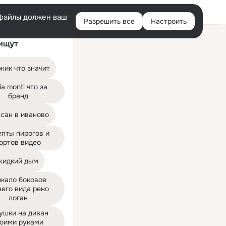
Войти
e-файлы должен ваш
Разрешить все
Настроить
Правая
ищут
колонка
жик что значит
ia monti что за 
бренд
ссан в иваново
пты пирогов и 
ортов видео
жидкий дым
кало боковое 
его вида рено 
логан
ушки на диван 
оими руками 