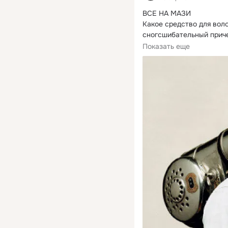
ВСЕ НА МАЗИ

Какое средство для воло
сногсшибательный прич
ГЕЛЬ

Показать еще
ДЛЯ ГУСТЫХ ВЬЮЩИХС
Не годится...