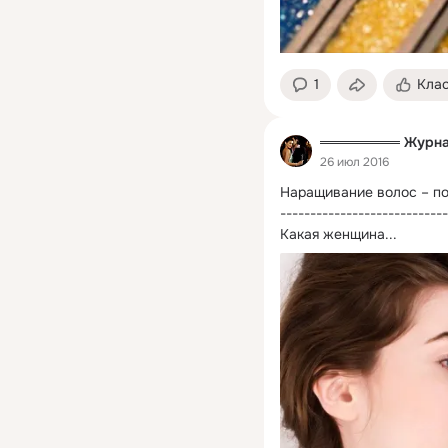
1
Кла
════════ Журна
26 июл 2016
Наращивание волос – по
----------------------------
Какая женщина...