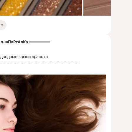
сс
л-шПаРгАлКа.═══════
дводные камни красоты

---------------------------------------------
