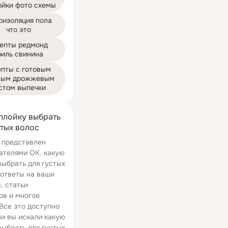
ойки фото схемы
оизоляция пола 
что это
епты редмонд 
риль свинина
пты с готовым 
ным дрожжевым 
стом выпечки
плойку выбрать
стых волос
 представлен
ателями ОК. какую
выбрать для густых
 ответы на ваши
, статьи
ов и многое
 Все это доступно
ли вы искали какую
выбрать для густых