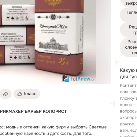
выкр
Тепл
Рец
г
Реце
слое
те
Какую 
для гу
Контент
пользов
Класс
плойку 
волос –
вопросы
АРИКМАХЕР БАРБЕР КОЛОРИСТ
эксперт
другое.
ос: модные оттенки, какую фирму выбрать Светлые 
вам, ес
особенную наивность и детскость.
 Для того...
плойку 