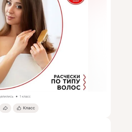
делились
1 класс
Класс