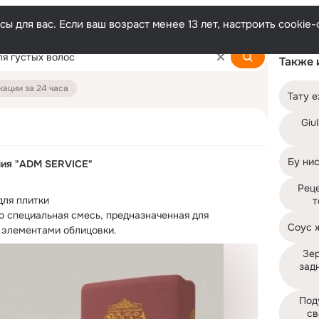
ы для вас. Если ваш возраст менее 13 лет, настроить cooki
Также 
ации за 24 часа
Тату е
Giul
Бу ни
ния "ADM SERVICE"
Реце
ля плитки

т
о специальная смесь, предназначенная для 
Соус 
 элементами облицовки.
Зер
задн
Под
св