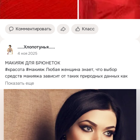
Комментировать
Класс
.....Хлопотунья.....
4 ноя 2025
​​​МАКИЯЖ ДЛЯ БРЮНЕТОК

#красота #макияж Любая женщина знает, что выбор 
средств макияжа зависит от таких природных данных как 
цвет волос,...
Показать еще