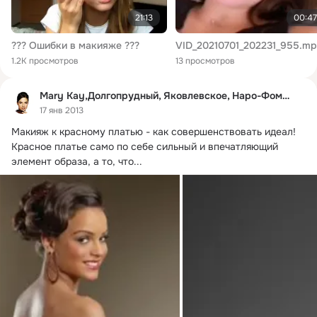
21:13
00:47
??? Ошибки в макияже ???
VID_20210701_202231_955.m
1.2K просмотров
13 просмотров
Mary Kay,Долгопрудный, Яковлевское, Наро-Фоминск
17 янв 2013
Макияж к красному платью - как совершенствовать идеал!
Красное платье само по себе сильный и впечатляющий 
элемент образа, а то, что...