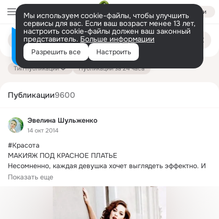
Войти
Мы используем cookie-файлы, чтобы улучшить
сервисы для вас. Если ваш возраст менее 13 лет,
настроить cookie-файлы должен ваш законный
Поиск
представитель.
Больше информации
Информация о контенте
по
публикациям
Разрешить все
Настроить
на платформе — здесь
Тип публикации
Публикации за 24 часа
Публикации
9600
Эвелина Шульженко
14 окт 2014
#Красота

МАКИЯЖ ПОД КРАСНОЕ ПЛАТЬЕ

Несомненно, каждая девушка хочет выглядеть эффектно.
 И 
чтобы произвести впечатление на окружающих,...
Показать еще