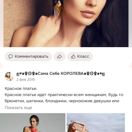
Комментировать
Класс
ஐ♥๑۩۞۩๑Сама Себе КОРОЛЕВА๑۩۞۩๑♥ஐ
2 фев 2015
Красное платье.
Красное платье идет практически всем женщинам, будь то 
брюнетки, шатенки, блондинки, чернокожие девушки или 
азиатки.
Показать еще