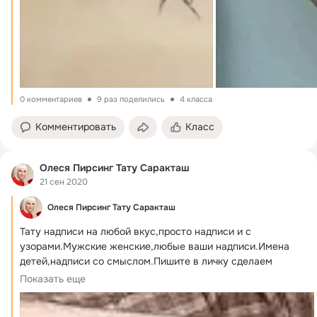
0 комментариев
9 раз поделились
4 класса
Комментировать
Класс
Олеся Пирсинг Тату Саракташ
21 сен 2020
Олеся Пирсинг Тату Саракташ
Тату надписи на любой вкус,просто надписи и с 
узорами.Мужские женские,любые ваши надписи.Имена 
детей,надписи со смыслом.Пишите в личку сделаем 
надпись на любой вкус.
Показать еще