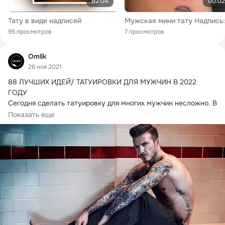
02:04
00:02
Тату в виде надписей
95 просмотров
7 просмотров
Omlik
26 ноя 2021
88 ЛУЧШИХ ИДЕЙ/ ТАТУИРОВКИ ДЛЯ МУЖЧИН В 2022 
ГОДУ

Сегодня сделать татуировку для многих мужчин несложно.
 В 
конце концов, немного чернил...
Показать еще