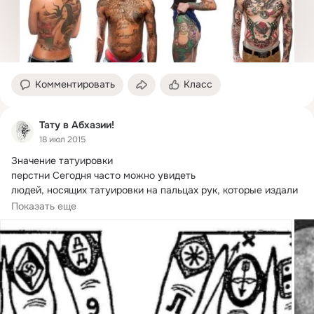
Комментировать
Класс
Тату в Абхазии!
18 июл 2015
Значение татуировки

перстни Сегодня часто можно увидеть

людей, носящих татуировки на пальцах рук, которые издали 
визуально напоминают перстни.
Показать еще