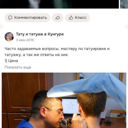
Комментировать
Класс
Тату и татуаж в Кунгуре
3 июн 2015
Часто задаваемые вопросы, мастеру по татуировке и 
татуажу, а так же ответы на них:

1) Цена

- Сколько будет стоить "картинка" такая татуировка?
Показать еще