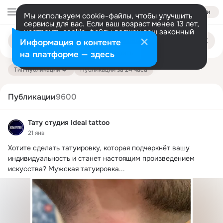
Войти
Мы используем cookie-файлы, чтобы улучшить
сервисы для вас. Если ваш возраст менее 13 лет,
настроить cookie-файлы должен ваш законный
Поиск
представитель.
Больше информации
Информация о контенте
по
публикациям
Разрешить все
Настроить
на платформе — здесь
Тип публикации
Публикации за 24 часа
Публикации
9600
Тату студия Ideal tattoo
21 янв
Хотите сделать татуировку, которая подчеркнёт вашу 
индивидуальность и станет настоящим произведением 
искусства?
 Мужская татуировка...