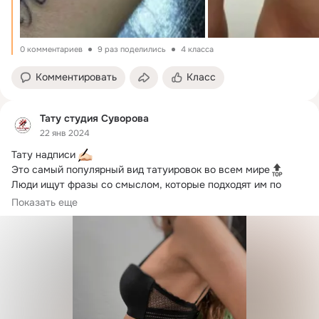
0 комментариев
9 раз поделились
4 класса
Комментировать
Класс
Тату студия Суворова
22 янв 2024
Тату надписи 
Это самый популярный вид татуировок во всем мире
Люди ищут фразы со смыслом, которые подходят им по 
характеру, и набивают на своем теле 
Показать еще
Мастер Татьяна Суворова