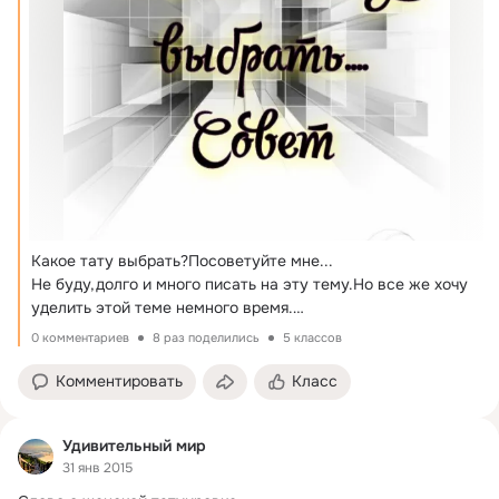
Какое тату выбрать?Посоветуйте мне...

Не буду,долго и много писать на эту тему.Но все же хочу 
уделить этой теме немного время.

Человек,который пришел ко мне спрашивает что вы мне 
0 комментариев
8 раз поделились
5 классов
посоветуете"набить".
Комментировать
Класс
Удивительный мир
31 янв 2015