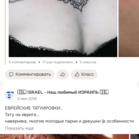
0 комментариев
17 раз поделились
5 классов
Комментировать
Класс
🇮🇱 ISRAEL - Наш любимый ИЗРАИЛЬ 🇮🇱
2 июн 2016
ЕВРЕЙСКИЕ ТАТУИРОВКИ..
Тату на иврите…

наверняка, многие молодые парни и девушки (в особенности 
те, кто имеет непосредственное отношение...
Показать еще