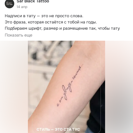
Sar Black Tattoo
14 апр
Надписи в тату — это не просто слова.

Это фраза, которая остаётся с тобой на годы.

Подбираем шрифт, размер и размещение так, чтобы тату 
выглядело уверенно и читалось красиво.
Показать еще