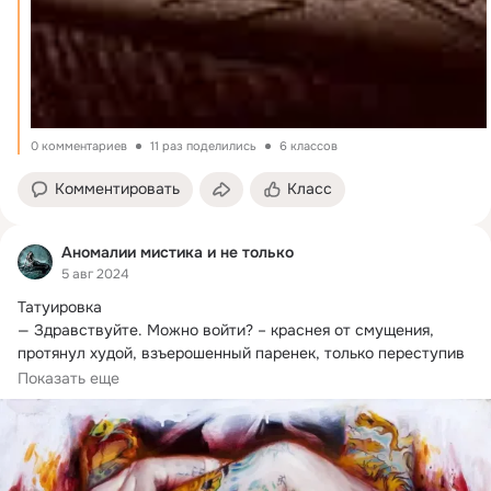
0 комментариев
11 раз поделились
6 классов
Комментировать
Класс
Аномалии мистика и не только
5 авг 2024
Татуировка

— Здравствуйте. Можно войти? – краснея от смущения, 
протянул худой, взъерошенный паренек, только переступив 
порог тату салона.
Показать еще