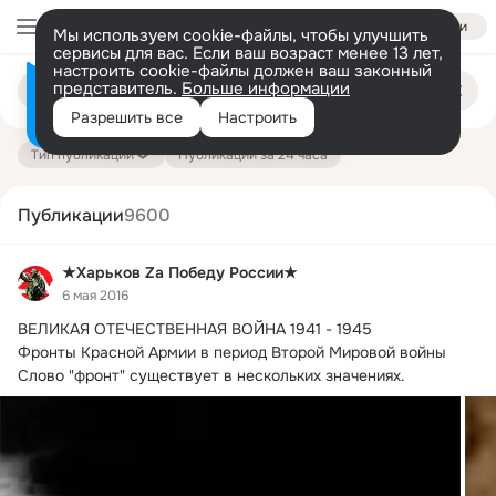
Войти
Мы используем cookie-файлы, чтобы улучшить
сервисы для вас. Если ваш возраст менее 13 лет,
настроить cookie-файлы должен ваш законный
Поиск
представитель.
Больше информации
Информация о контенте
по
публикациям
Разрешить все
Настроить
на платформе — здесь
Тип публикации
Публикации за 24 часа
Публикации
9600
★Харьков Za Победу России★
6 мая 2016
ВЕЛИКАЯ ОТЕЧЕСТВЕННАЯ ВОЙНА 1941 - 1945

Фронты Красной Армии в период Второй Мировой войны 
Слово "фронт" существует в нескольких значениях.