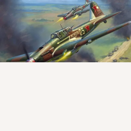
Присоединяйтесь к ОК, чтобы посмотреть больше
интересных публикаций и найти новых друзей.
Войти
Зарегистрироваться
21
Класс
Факты из истории
14 ноя 2022
Великая Отечественная война: каких солдат не брали в плен

Приветствую вас уважаемые читатели на канале "Факты из 