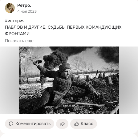
Ретро.
4 ноя 2023
#история

ПАВЛОВ И ДРУГИЕ.
 СУДЬБЫ ПЕРВЫХ КОМАНДУЮЩИХ 
ФРОНТАМИ

---

Показать еще
К моменту начала Великой Отечественной войны в СССР 
уже три года как...
Комментировать
Класс