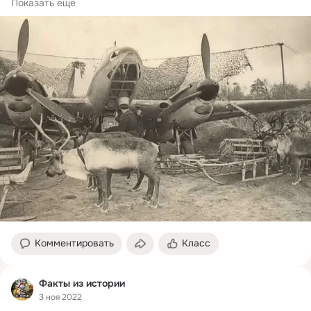
Широко распространено суждение, что все народы СССР в 
Показать еще
равной...
Комментировать
Класс
Факты из истории
3 ноя 2022