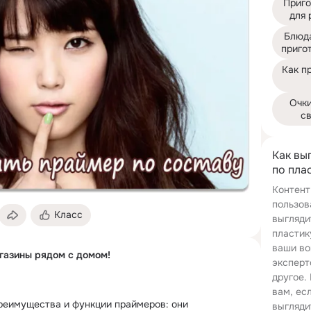
Приго
для 
Блюда
приго
Как пр
Очки
с
Как вы
по пла
Контент
пользов
Класс
выгляди
пластик
ваши во
азины рядом с домом!
эксперт
другое.
вам, ес
реимущества и функции праймеров: они 
выгляди