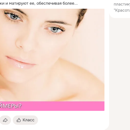
и и матируют ее, обеспечивая более...
пластик
"Красот
Класс