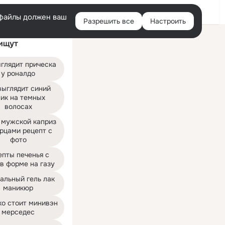
Войти
e-файлы должен ваш
Разрешить все
Настроить
Правая
ищут
колонка
глядит прическа 
у роналдо
выглядит синий 
ик на темных 
волосах
 мужской каприз 
рцами рецепт с 
фото
пты печенья с 
в форме на газу
альный гель лак 
маникюр
о стоит минивэн 
мерседес