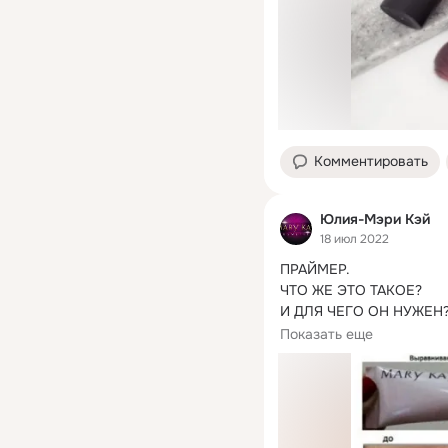
Комментировать
Юлия-Мэри Кэй
18 июл 2022
ПРАЙМЕР.
ЧТО ЖЕ ЭТО ТАКОЕ?

И ДЛЯ ЧЕГО ОН НУЖЕН?
❗❗❗

Показать еще
❤Праймер?

Многие думают, что прио
нанесении макияжа без 