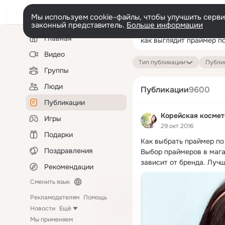
Мы используем cookie-файлы, чтобы улучшить сервис
законный представитель.
Больше информации
Левая
Поиск
Главная
колонка
по
публикациям
Видео
Тип публикации
Публик
Группы
Люди
Публикации
9600
Публикации
Корейская космет
Игры
29 окт 2016
Подарки
Как выбрать праймер по 
Поздравления
Выбор праймеров в магаз
зависит от бренда.
 Лучш
Рекомендации
Сменить язык
Рекламодателям
Помощь
Новости
Ещё
Мы применяем