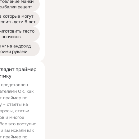
товление манки 
рыбалки рецепт
 которые могут 
товить дети 6 лет
иготовить тесто 
пончиков
 vr на андроид 
воими руками
глядит праймер
стику
 представлен
ателями ОК. как
т праймер по
у – ответы на
просы, статьи
ов и многое
 Все это доступно
ли вы искали как
т праймер по