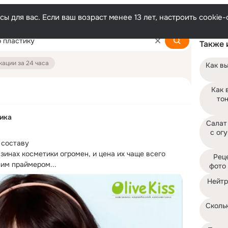
ы для вас. Если ваш возраст менее 13 лет, настроить cooki
Также 
ации за 24 часа
Как вы
Как 
тон
ика
Салат
с огу
составу

инах косметики огромен, и цена их чаще всего 
Реце
им праймером...
фото 
Нейтр
Скольк