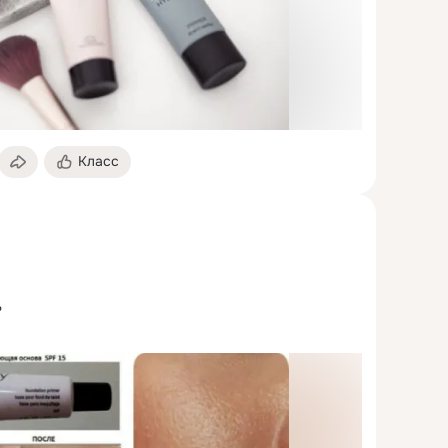
Класс


бретать праймер нет смысла, так как при 
него можно с лёгкостью обойтись.