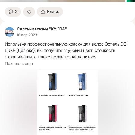
2
Класс
Салон-магазин "КУКЛА"
18 апр 2023
Используя профессиональную краску для волос Эстель DE 
LUXE (Делюкс), вы получите глубокий цвет, стойкость 
окрашивания, а также сможете насладиться 
фантастическим блеском Ваших волос.
Показать еще