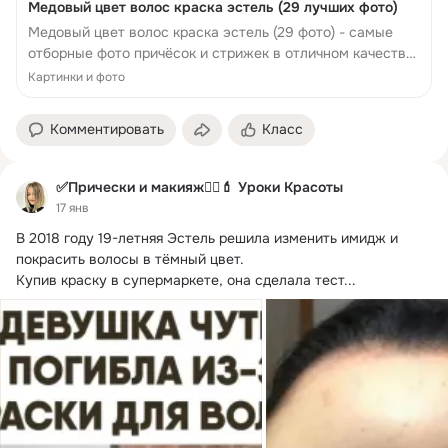
Медовый цвет волос краска эстель (29 лучших фото)
Медовый цвет волос краска эстель (29 фото) - самые
отборные фото причёсок и стрижек в отличном качестве.
Медовый цвет волос краска эстель смотрите на нашем
Картинки и фото
сайте бесплатно в удобном каталоге.
Комментировать
Класс
✅Прически и макияж🧚‍♀💄 Уроки Красоты
17 янв
В 2018 году 19-летняя Эстель решила изменить имидж и 
покрасить волосы в тёмный цвет.
Купив краску в супермаркете, она сделала тест...