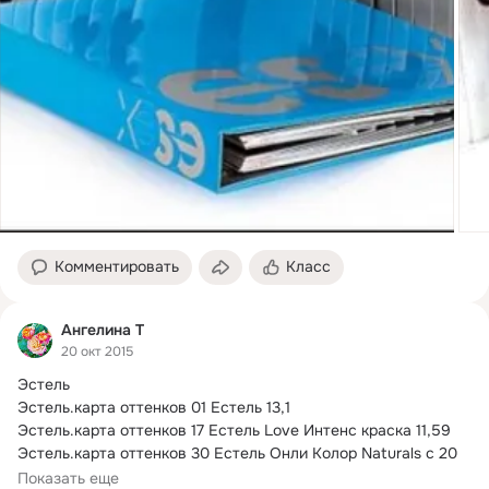
Комментировать
Класс
Ангелина Т
20 окт 2015
Эстель

Эстель.
карта оттенков 01 Естель 13,1

Эстель.карта оттенков 17 Естель Love Интенс краска 11,59

Эстель.карта оттенков 30 Естель Онли Колор Naturals с 20 
образцами 15,7
Показать еще