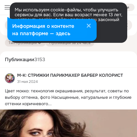
Войти
Мы используем cookie-файлы, чтобы улучшить
сервисы для вас. Если ваш возраст менее 13 лет,
настроить cookie-файлы должен ваш законный
Поиск
представитель.
Больше информации
Информация о контенте
по
публикациям
Разрешить все
Настроить
на платформе — здесь
Тип публикации
Публикации за 24 часа
Публикации
3153
М-К: СТРИЖКИ ПАРИКМАХЕР БАРБЕР КОЛОРИСТ
31 мая 2024
Цвет мокко: технология окрашивания, результат, советы по 
выбору оттенка, фото Насыщенные, натуральные и глубокие 
оттенки коричневого...