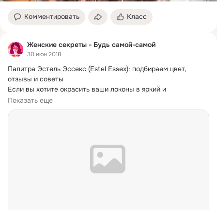
Комментировать
Класс
Женские секреты - Будь самой-самой
30 июн 2018
Палитра Эстель Эссекс (Estel Essex): подбираем цвет, 
отзывы и советы

Если вы хотите окрасить ваши локоны в яркий и 
насыщенный цвет, вам следует изучить палитру Эстель 
Показать еще
Эссекс и ее особенности.