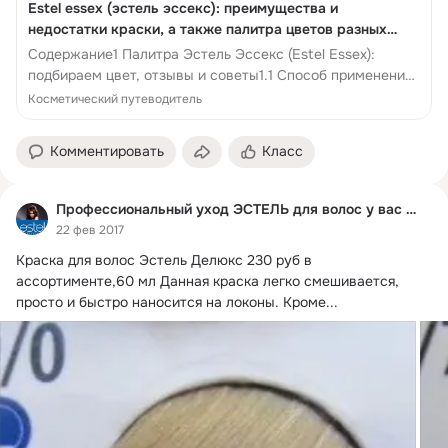
Estel essex (эстель эссекс): преимущества и
недостатки краски, а также палитра цветов разных
линий - Косметический путеводитель
Содержание1 Палитра Эстель Эссекс (Estel Essex):
подбираем цвет, отзывы и советы1.1 Способ применения
средства1.2 Пропорции...
Косметический путеводитель
Комментировать
Класс
Профессиональный уход ЭСТЕЛЬ для волос у вас дома!
22 фев 2017
Краска для волос Эстель Делюкс 230 руб в 
ассортименте,60 мл Данная краска легко смешивается, 
просто и быстро наносится на локоны.
 Кроме...