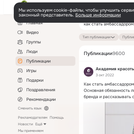
Мы используем cookie-файлы, чтобы улучшить сервис
законный представитель.
Больше информации
Левая
Поиск
Главная
колонка
по
публикациям
Видео
Тип публикации
Публик
Группы
Люди
Публикации
9600
Публикации
Академия красот
Игры
3 окт 2022
Подарки
Как стать амбассадором
Поздравления
Основная обязанность л
бренда и рассказывать о
Рекомендации
Сменить язык
Рекламодателям
Помощь
Новости
Ещё
Мы применяем