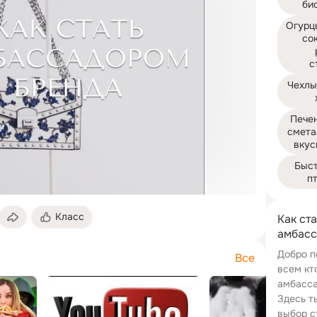
би
Огурц
сок
с
Чехлы
Печен
смета
вкус
Быст
пт
Класс
Как ста
амбасс
Добро п
Все
всем кт
амбасса
Здесь т
выбор с