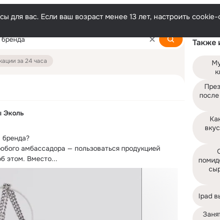
ы для вас. Если ваш возраст менее 13 лет, настроить cooki
Также 
ации за 24 часа
Му
к
През
после
ы Эколь
Как
вкус
 бренда?
юбого амбассадора — пользоваться продукцией 
б этом. Вместо...
помид
сыр
Ipad 
Занят