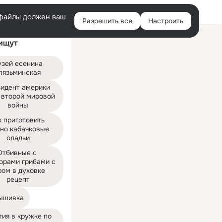
Войти
e-файлы должен ваш
Разрешить все
Настроить
Правая
ищут
колонка
зей есенина 
лязьминская
идент америки 
 второй мировой 
войны
 приготовить 
но кабачковые 
оладьи
Отбивные с 
орами грибами с 
ом в духовке 
рецепт
вышивка
ия в кружке по 