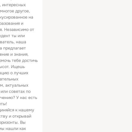
, интересных
 многое другое,
00:51
11:28
кусированное на
разования и
Пенный очиститель двигателя DoctorWax DW5381S
Новинки Эйвон 3 квартала 2020 г.
я. Независимо от
54 просмотра
132 просмотра
удент ты или
ватель, наша
а предлагает
ение и знания,
омочь тебе достичь
ысот. Ищешь
цию о лучших
ательных
м, актуальных
 или советах по
чению? У нас есть
еты!
иняйся к нашему
тву и открывай
оризонты. Вы
мы нашли как