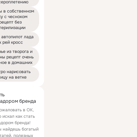
сероплетению
ы в собственном 
у с чесноком 
рецепт без 
терилизации
 автопилот лада 
х рей кросс
ье из творога и 
ны рецепт очень 
ное в домашних
ро нарисовать 
ицу на ветке
ть
адором бренда
ожаловать в ОК,
о искал как стать
дором бренда!
ы найдешь богатый
татей, полезных