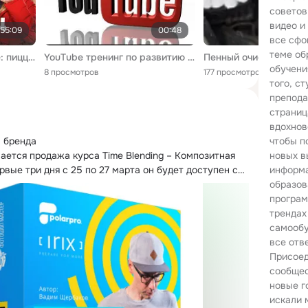
советов
видео и
55:09
00:48
все сфо
теме об
Итальянец в Челябинске: пицца с ананасами, вечная сиеста и высокие налоги
YouTube тренинг по развитию бизнеса через канал YouTube
обучени
8 просмотров
177 просмотров
того, ст
препода
страниц
вдохнов
 бренда

чтобы п
ается продажа курса Time Blending – Композитная 
новых в
рвые три дня с 25 по 27 марта он будет доступен со 
информа
образов
програм
трендах
самообу
все отв
Присоед
сообщес
новые г
искали 