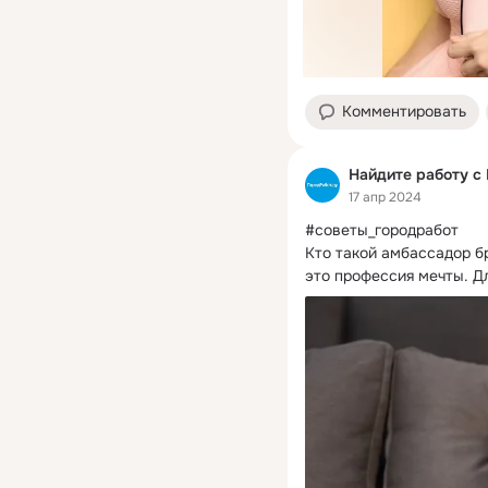
Комментировать
Найдите работу с
17 апр 2024
#советы_городработ

Кто такой амбассадор б
это профессия мечты. Дл