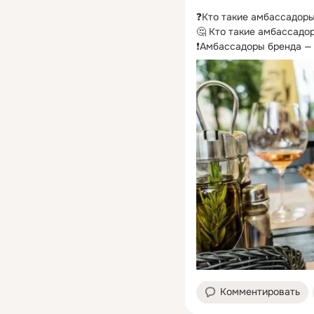
❓Кто такие амбассадоры
🤔 Кто такие амбассадор
❗Амбассадоры бренда — э
Комментировать