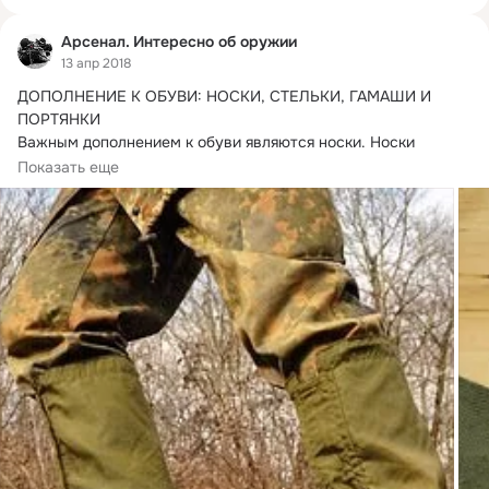
Арсенал. Интересно об оружии
13 апр 2018
ДОПОЛНЕНИЕ К ОБУВИ: НОСКИ, СТЕЛЬКИ, ГАМАШИ И 
ПОРТЯНКИ

Важным дополнением к обуви являются носки.
 Носки 
делают из хлопка, шерсти или...
Показать еще