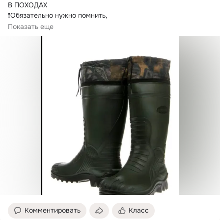
В ПОХОДАХ

❗Обязательно нужно помнить,

что ходить в резиновых сапогах на большие дистанции 
Показать еще
трудно

— легко набить мозоли,...
Комментировать
Класс