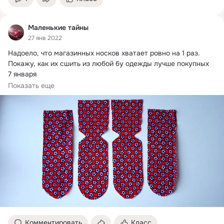
Маленькие тайны
27 янв 2022
Надоело, что магазинных носков хватает ровно на 1 раз.
Покажу, как их сшить из любой бу одежды лучше покупных

7 января

83 тыс. прочитали
Показать еще
Комментировать
Класс