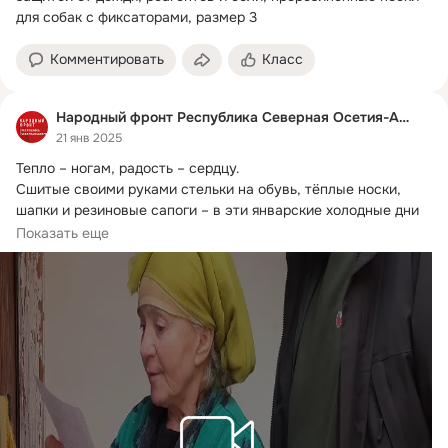
для собак с фиксаторами, размер 3
Комментировать
Класс
Народный фронт Республика Северная Осетия-Алания
21 янв 2025
Тепло – ногам, радость – сердцу.
Сшитые своими руками стельки на обувь, тёплые носки, 
шапки и резиновые сапоги – в эти январские холодные дни 
среди бойцов на фронте эти изделия очень востребованы.
Показать еще