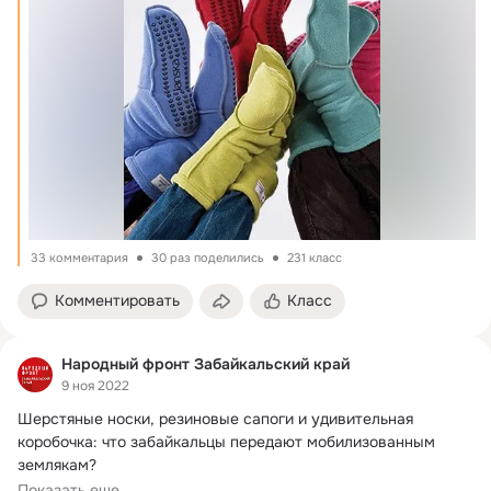
33 комментария
30 раз поделились
231 класс
Комментировать
Класс
Народный фронт Забайкальский край
9 ноя 2022
Шерстяные носки, резиновые сапоги и удивительная 
коробочка: что забайкальцы передают мобилизованным 
землякам?
Вчера сортировали посылки...
Показать еще