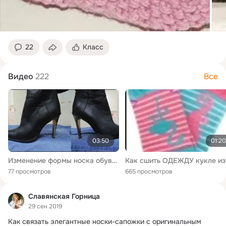
22
Класс
Видео
222
Все
03:50
01:20
Изменение формы носка обуви - мастерская Туфелька
77 просмотров
665 просмотров
Славянская Горница
29 сен 2019
Как связать элегантные носки-сапожки с оригинальным 