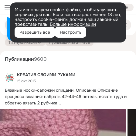
Войти
Мы используем cookie-файлы, чтобы улучшить
сервисы для вас. Если ваш возраст менее 13 лет,
настроить cookie-файлы должен ваш законный
Поиск
представитель.
Больше информации
Информация о контенте
по
публикациям
Разрешить все
Настроить
на платформе — здесь
Тип публикации
Публикации за 24 часа
Публикации
9600
КРЕАТИВ СВОИМИ РУКАМИ
15 окт 2015
Вязаные носки-сапожки спицами.
 Описание Описание 
процесса вязания: набрать 42-44-46 петель, вязать туда и 
обратно вязать 2 рубчика...