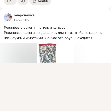
1
Класс
очаровашка
13 сен 2017
Резиновые сапоги — стиль и комфорт

Резиновые сапоги создавались для того, чтобы оставлять 
ноги сухими и чистыми.
 Сейчас эта обувь находится...
Присоединяйтесь к ОК, чтобы посмотреть больше
интересных публикаций и найти новых друзей.
Войти
Зарегистрироваться
Показать еще
2
Класс