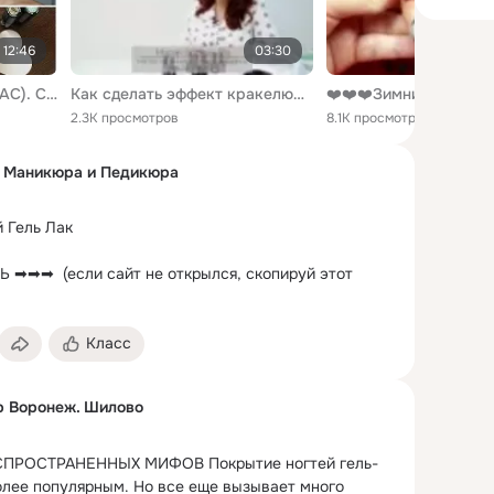
12:46
03:30
ГЕЛь-ЛАК ДОМА (SEMILAC). Стартовый набор. Как сделать и снять? ♡ [OSIA]
Как сделать эффект кракелюра на ногтях Гель-лак TNL Crack растрескивающийся лак на ногтях
2.3K просмотров
8.1K просмотров
а Маникюра и Педикюра
 Гель Лак

➡➡  (если сайт не открылся, скопируй этот 
Класс
р Воронеж. Шилово
СПРОСТРАНЕННЫХ МИФОВ Покрытие ногтей гель-
олее популярным.
 Но все еще вызывает много 