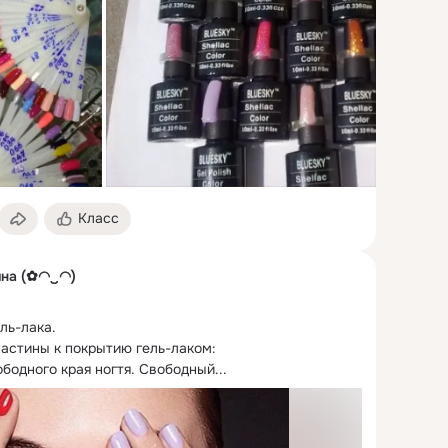
Класс
ина (✿◠‿◠)
ль-лака.
астины к покрытию гель-лаком:

бодного края ногтя. Свободный...