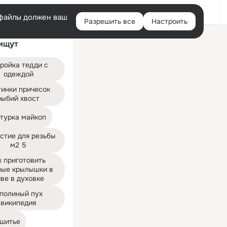
Войти
e-файлы должен ваш
Разрешить все
Настроить
Правая
ищут
колонка
ройка тедди с 
одеждой
инки причесок 
рыбий хвост
турка майкоп
стие для резьбы 
м2 5
 приготовить 
ные крылышки в 
ве в духовке
полиный пух 
википедия
 шитье