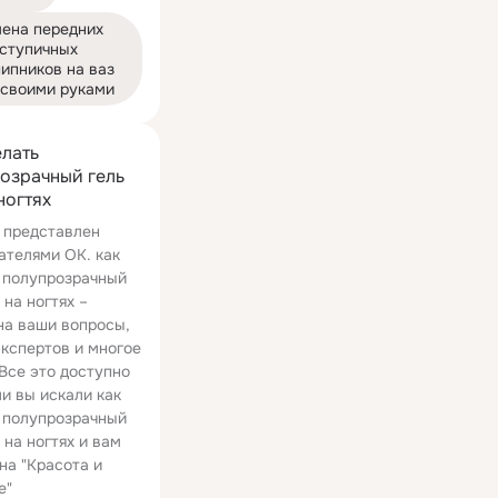
ена передних 
ступичных 
ипников на ваз 
 своими руками
елать
озрачный гель
ногтях
 представлен
ателями ОК. как
 полупрозрачный
 на ногтях –
на ваши вопросы,
экспертов и многое
 Все это доступно
ли вы искали как
 полупрозрачный
 на ногтях и вам
на "Красота и
е"