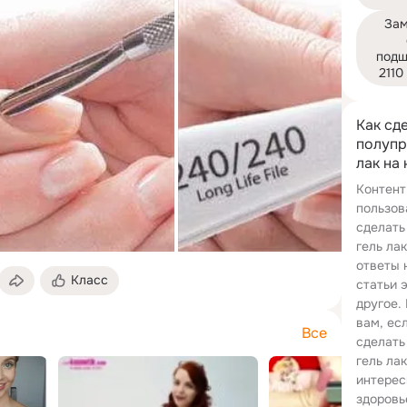
Зам
подш
2110
Как сд
полупр
лак на 
Контент
пользов
сделать
гель лак
ответы 
Класс
статьи 
другое.
вам, ес
Все
сделать
гель лак
интерес
здоровь