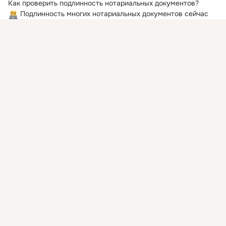
 Подлинность многих нотариальных документов сейчас 
можно легко проверить по QR-коду.
Присоединяйтесь к ОК, чтобы посмотреть больше
интересных публикаций и найти новых друзей.
Войти
Зарегистрироваться
Комментировать
Класс
ОГКУ "Правительство для граждан". Ульяновск
22 дек 2021
Как проверить QR-код сертификата вакцинации
Для проверки необходимо использовать доверенный 