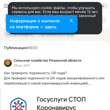
Войти
Мы используем cookie-файлы, чтобы улучшить
сервисы для вас. Если ваш возраст менее 13 лет,
настроить cookie-файлы должен ваш законный
Поиск
представитель.
Больше информации
Информация о контенте
по
публикациям
Разрешить все
Настроить
на платформе — здесь
Тип публикации
Публикации за 24 часа
Публикации
9600
Сельское хозяйство Рязанской области
29 окт 2021
Как проверить подлинность QR-кода?
Для проверки подлинности QR-кодов вакцинированного или 
переболевшего новой коронавирусной инфекцией,...