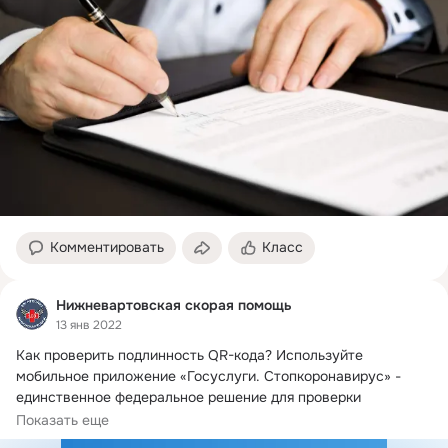
Комментировать
Класс
Нижневартовская скорая помощь
13 янв 2022
Как проверить подлинность QR-кода?
 Используйте 
мобильное приложение «Госуслуги. Стопкоронавирус» - 
единственное федеральное решение для проверки 
достоверности сертификата.
Показать еще