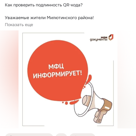
Как проверить подлинность QR-кода?
Уважаемые жители Милютинского района!

Во время пандемии COVID-19 часто возникает 
Показать еще
необходимость...