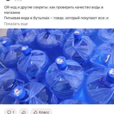
QR-код и другие секреты: как проверить качество воды в 
магазине

Питьевая вода в бутылках – товар, который покупают все: и 
компании для своих сотрудников, и обычные люди.
Показать еще
1
Класс