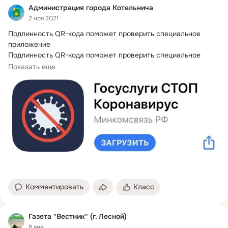
Администрация города Котельнича
2 ноя 2021
Подлинность QR-кода поможет проверить специальное 
приложение

Подлинность QR-кода поможет проверить специальное 
приложение⁣Для проверки...
Показать еще
Комментировать
Класс
Газета "Вестник" (г. Лесной)
8 янв