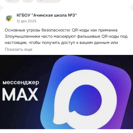
КГБОУ "Ачинская школа №3"
12 дек 2025
Основные угрозы безопасности: QR-коды как приманка

Злоумышленники часто маскируют фальшивые QR-коды под 
настоящие, чтобы получить доступ к вашим данным или 
деньгам.
 Классическая схема проста:
Показать еще