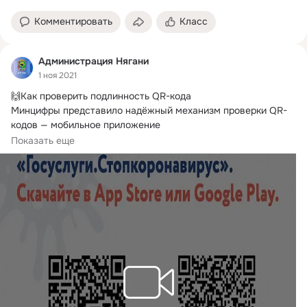
Комментировать
Класс
Администрация Нягани
1 ноя 2021
🙌Как проверить подлинность QR-кода

Минцифры представило надёжный механизм проверки QR-
кодов — мобильное приложение 
«Госуслуги.
Стопкоронавирус».
Показать еще