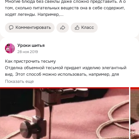
Многие блюда без свеклы даже сложно представить.
 А о 
том, сколько питательных веществ она в себе содержит, 
ходят легенды. Например,...
Комментировать
Класс
Уроки шитья
28 ноя 2019
Как пристрочить тесьму

Отделка объемной тесьмой придает изделию элегантный 
вид.
 Этот способ можно использовать, например, для 
отделки...
Показать еще