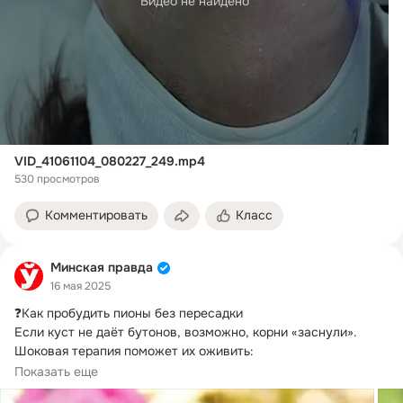
Видео не найдено
VID_41061104_080227_249.mp4
530 просмотров
Комментировать
Класс
Минская правда
16 мая 2025
❓Как пробудить пионы без пересадки

Если куст не даёт бутонов, возможно, корни «заснули».
Шоковая терапия поможет их оживить:

🔺 Проколите...
Показать еще