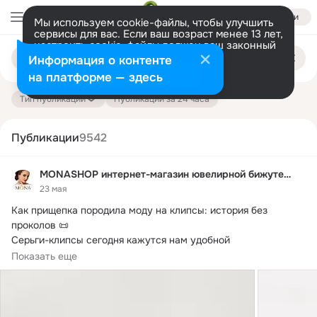
Войти
Мы используем cookie-файлы, чтобы улучшить
сервисы для вас. Если ваш возраст менее 13 лет,
настроить cookie-файлы должен ваш законный
Поиск
представитель.
Больше информации
Информация о контенте
по
публикациям
Разрешить все
Настроить
на платформе — здесь
Тип публикации
Публикации за 24 часа
Публикации
9542
MONASHOP интернет-магазин ювелирной бижутерии
23 мая
Как прищепка породила моду на клипсы: история без 
проколов 📜

Серьги-клипсы сегодня кажутся нам удобной 
альтернативой.
 Но мало кто...
Показать еще