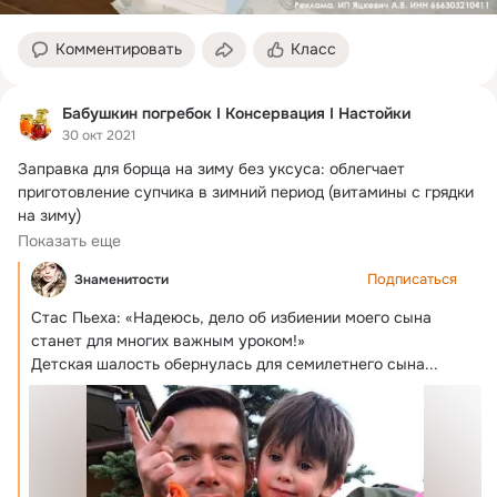
Комментировать
Класс
Бабушкин погребок I Консервация I Настойки
30 окт 2021
Заправка для борща на зиму без уксуса: облегчает 
приготовление супчика в зимний период (витамины с грядки 
на зиму)

Удобная заготовка...
Показать еще
Подписаться
Знаменитости
Стас Пьеха: «Надеюсь, дело об избиении моего сына 
станет для многих важным уроком!
»

Детская шалость обернулась для семилетнего сына...