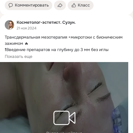
Комментировать
Класс
Косметолог-эстетист. Сузун.
21 ноя 2024
Трансдермальная мезотерапия +микротоки с бионическим 
зажимом 🔥

❗Введение препаратов на глубину до 3 мм без иглы

❗Массаж бионическим...
Показать еще