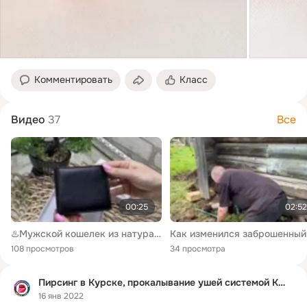
Комментировать
Класс
Видео
37
Все
00:25
02:52
♨️Мужской кошелек из натуральной кожи в коробке, на магните♨️ 🛑Цена 400 грн 🛑 Натуральная кожа. На магните. Размер 10х12 см. С зажимом. Внутри тканевая перегородка. Без логотипов. В коробке
108 просмотров
34 просмотра
Пирсинг в Курске, прокалывание ушей системой Курск
16 янв 2022