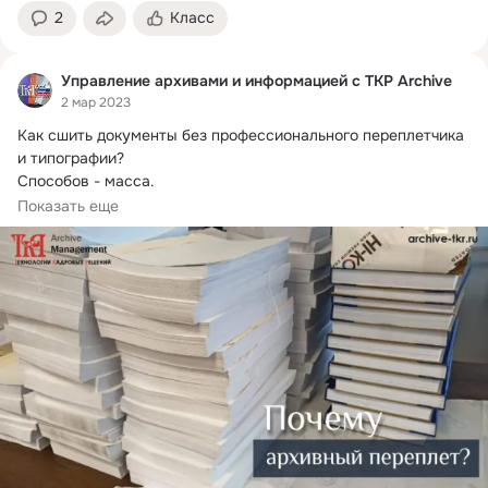
2
Класс
Управление архивами и информацией с ТКР Archive
2 мар 2023
Как сшить документы без профессионального переплетчика 
и типографии?
Способов - масса.

На скобу, на клей, на пластик, на металл, на...
Показать еще