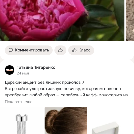
Комментировать
Класс
Татьяна Титаренко
24 июл
Дерзкий акцент без лишних проколов ⚡️

Встречайте ультрастильную новинку, которая мгновенно 
преобразит любой образ — серебряный кафф-моносерьга из 
серебра 925 пробы!
Показать еще