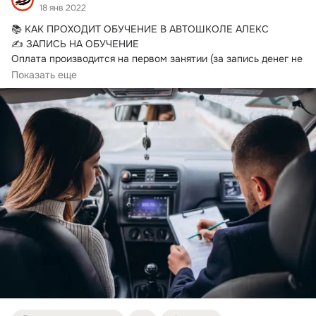
18 янв 2022
📚 КАК ПРОХОДИТ ОБУЧЕНИЕ В АВТОШКОЛЕ АЛЕКС

✍️ ЗАПИСЬ НА ОБУЧЕНИЕ

Оплата производится на первом занятии (за запись денег не 
берём)

Показать еще
🏫...