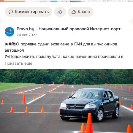
Комментировать
Класс
Pravo.by - Национальный правовой Интернет-портал
24 окт 2022
🚘⛔📚О порядке сдачи экзамена в ГАИ для выпускников 
автошкол

❓«Подскажите, пожалуйста, какие изменения произошли в 
порядке сдачи экзамена в ГАИ для выпускников автошкол?
»
Показать еще