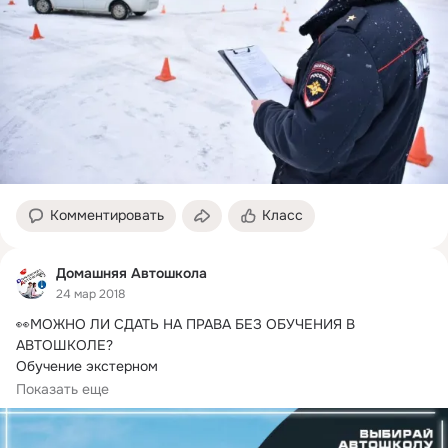
Комментировать
Класс
Домашняя Автошкола
24 мар 2018
👀МОЖНО ЛИ СДАТЬ НА ПРАВА БЕЗ ОБУЧЕНИЯ В 
АВТОШКОЛЕ?
Обучение экстерном

До введенных изменений в правила сдачи экзамена на 
Показать еще
права, теоретическую...