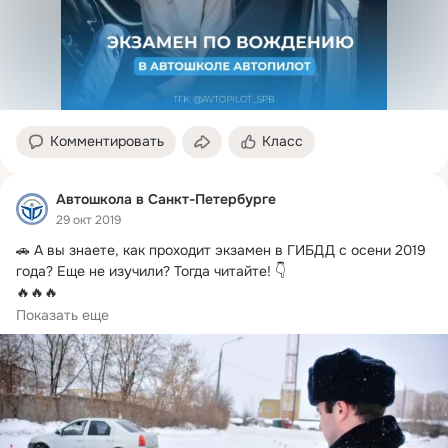
Комментировать
Класс
Автошкола в Санкт-Петербурге
29 окт 2019
🚗 А вы знаете, как проходит экзамен в ГИБДД с осени 2019 
года?
 Еще не изучили? Тогда читайте! 👇

🔥🔥🔥

1. Экзамен по теории

Показать еще
- Сдается с помощью онлайн-теста на компьютере в 
автошколе.