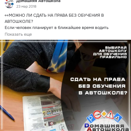
Домашняя Автошкола
23 мар 2018
👀МОЖНО ЛИ СДАТЬ НА ПРАВА БЕЗ ОБУЧЕНИЯ В 
АВТОШКОЛЕ?
Если человек планирует в ближайшее время водить 
собственное авто, то первое, что...
Показать еще