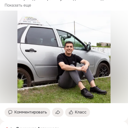
под присмотром...
Показать еще
Комментировать
Класс