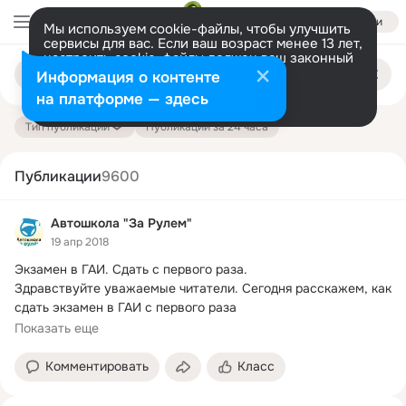
Войти
Мы используем cookie-файлы, чтобы улучшить
сервисы для вас. Если ваш возраст менее 13 лет,
настроить cookie-файлы должен ваш законный
Поиск
представитель.
Больше информации
Информация о контенте
по
публикациям
Разрешить все
Настроить
на платформе — здесь
Тип публикации
Публикации за 24 часа
Публикации
9600
Автошкола "За Рулем"
19 апр 2018
Экзамен в ГАИ.
 Сдать с первого раза.

Здравствуйте уважаемые читатели. Сегодня расскажем, как 
cдать экзамен в ГАИ с первого раза

На...
Показать еще
Комментировать
Класс