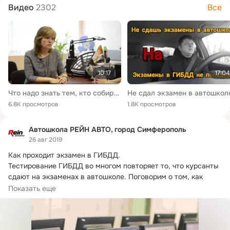
Видео
2302
Все
10:17
17:04
Что надо знать тем, кто собирается сдавать на права?
6.8K просмотров
1.8K просмотров
Автошкола РЕЙН АВТО, город Симферополь
26 авг 2019
Как проходит экзамен в ГИБДД.
Тестирование ГИБДД во многом повторяет то, что курсанты 
сдают на экзаменах в автошколе. Поговорим о том, как 
проходит сдача экзамена в ГАИ в 2019 году.
Показать еще