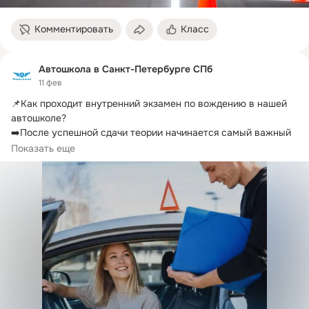
Комментировать
Класс
Автошкола в Санкт-Петербурге СПб
11 фев
📌Как проходит внутренний экзамен по вождению в нашей 
автошколе?
➡️После успешной сдачи теории начинается самый важный 
этап — практика на автодроме
Показать еще