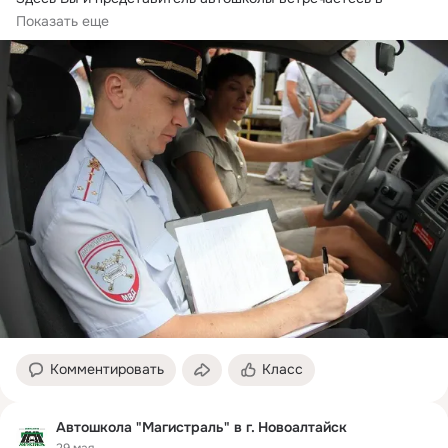
отделение ГАИ. Вы решаете ПДД билеты...
Показать еще
Комментировать
Класс
Автошкола "Магистраль" в г. Новоалтайск
29 мая