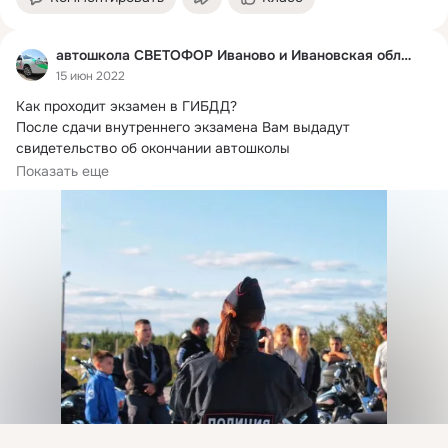
автошкола СВЕТОФОР Иваново и Ивановская область
15 июн 2022
Как проходит экзамен в ГИБДД?
После сдачи внутреннего экзамена Вам выдадут 
свидетельство об окончании автошколы

📌Далее, Вы оплачиваете...
Показать еще