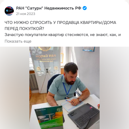
РАН "Сатурн" Недвижимость РФ
21 ноя 2023
ЧТО НУЖНО СПРОСИТЬ У ПРОДАВЦА КВАРТИРЫ/ДОМА 
ПЕРЕД ПОКУПКОЙ?
Зачастую покупатели квартир стесняются, не знают, как, и 
даже боятся задавать...
Показать еще