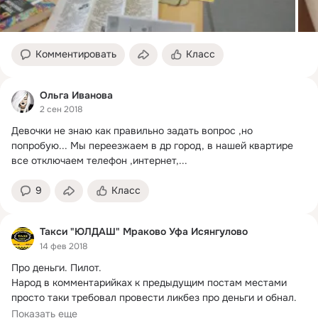
Комментировать
Класс
Ольга Иванова
2 сен 2018
Девочки не знаю как правильно задать вопрос ,но 
попробую...
 Мы переезжаем в др город, в нашей квартире 
все отключаем телефон ,интернет,...
9
Класс
Такси "ЮЛДАШ" Мраково Уфа Исянгулово
14 фев 2018
Про деньги.
 Пилот.

Народ в комментарийках к предыдущим постам местами 
просто таки требовал провести ликбез про деньги и обнал. 
Пост...
Показать еще