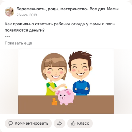
Беременность, роды, материнство- Все для Мамы
26 июн 2018
Как правильно ответить ребенку откуда у мамы и папы 
появляются деньги?
---

Умение зарабатывать деньги и мудро ими распоряжаться, 
Показать еще
прививается...
Комментировать
Класс