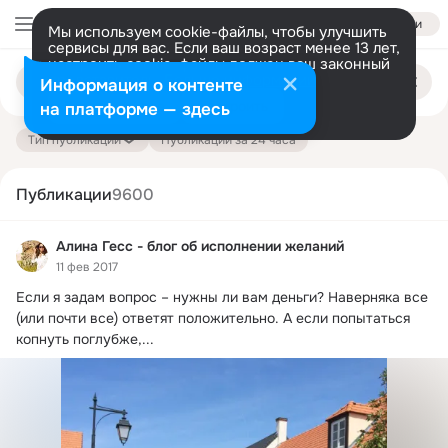
Войти
Мы используем cookie-файлы, чтобы улучшить
сервисы для вас. Если ваш возраст менее 13 лет,
настроить cookie-файлы должен ваш законный
Поиск
представитель.
Больше информации
Информация о контенте
по
публикациям
Разрешить все
Настроить
на платформе — здесь
Тип публикации
Публикации за 24 часа
Публикации
9600
Алина Гесс - блог об исполнении желаний
11 фев 2017
Если я задам вопрос – нужны ли вам деньги?
 Наверняка все 
(или почти все) ответят положительно. А если попытаться 
копнуть поглубже,...