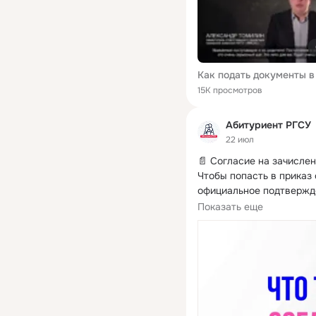
15K просмотров
Абитуриент РГСУ
22 июл
📄 Согласие на зачислен
Чтобы попасть в приказ 
официальное подтвержде
нас.
Показать еще