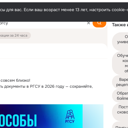
ы для вас. Если ваш возраст менее 13 лет, настроить cooki
Также 
ации за 24 часа
О
униве
Обуче
ко
м
о
Варе
совсем близко!
рецеп
ь документы в РГСУ в 2026 году — сохраняйте, 
Обрат
 государственных услуг (ЕПГУ);
бойле
Пост
сково
Плиты