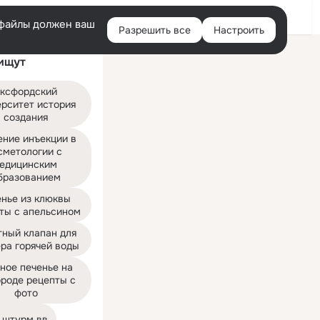
Войти
e-файлы должен ваш
Разрешить все
Настроить
Правая
ищут
колонка
ксфордский 
рситет история 
создания
ние инъекции в 
сметологии с 
едицинским 
бразованием
нье из клюквы 
ты с апельсином
ный клапан для 
ра горячей воды
ное печенье на 
роде рецепты с 
фото
 штурм вв