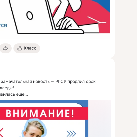
Класс
с замечательная новость — РГСУ продлил срок 
лледж!

явилась еще...