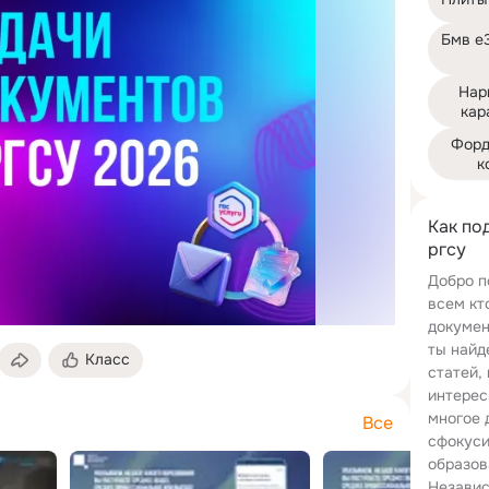
Бмв е3
Нар
кар
Форд
к
Как по
ргсу
Добро п
всем кт
докумен
ты найд
Класс
статей,
интерес
многое 
Все
сфокуси
образов
Независ