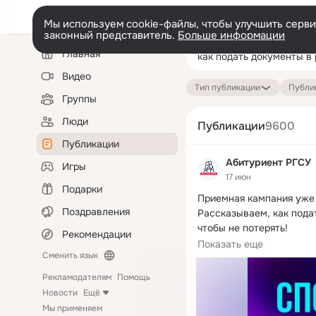
Мы используем cookie-файлы, чтобы улучшить сервис
законный представитель.
Больше информации
Левая
Поиск
Главная
колонка
по
публикациям
Видео
Тип публикации
Публик
Группы
Люди
Публикации
9600
Публикации
Абитуриент РГСУ
Игры
17 июн
Подарки
Приемная кампания уже 
Поздравления
Рассказываем, как подат
чтобы не потерять!

Рекомендации
🔹 Через Единый портал
Показать еще
Сменить язык
Рекламодателям
Помощь
Новости
Ещё
Мы применяем