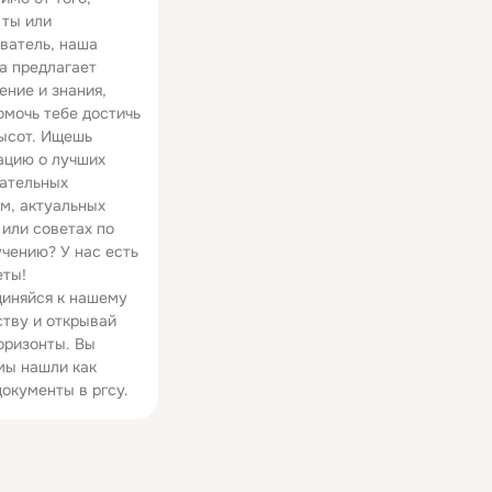
 ты или
ватель, наша
а предлагает
01:23
00:41
ение и знания,
омочь тебе достичь
 в вуз
Как подать документы в вуз через Госуслуги
ысот. Ищешь
1.4K просмотров
15 просмотров
цию о лучших
ательных
м, актуальных
 или советах по
чению? У нас есть
еты!
иняйся к нашему
тву и открывай
оризонты. Вы
мы нашли как
документы в ргсу.