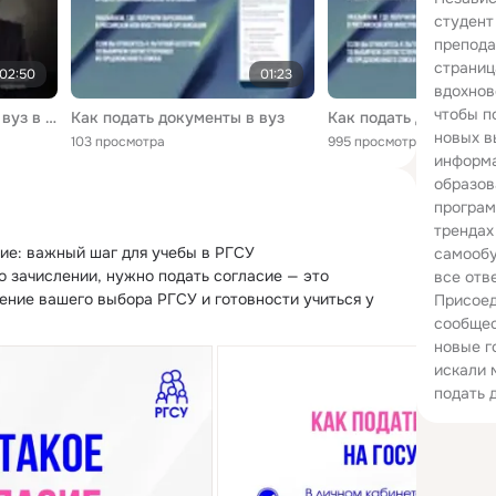
студент
препода
страниц
02:50
01:23
вдохнов
чтобы п
Как подать документы в вуз в электронном виде
Как подать документы в вуз
Как подать документы
новых в
103 просмотра
995 просмотров
информа
образов
програм
трендах
ие: важный шаг для учебы в РГСУ

самообу
о зачислении, нужно подать согласие — это 
все отв
ние вашего выбора РГСУ и готовности учиться у 
Присоед
сообщес
новые г
искали 
подать 