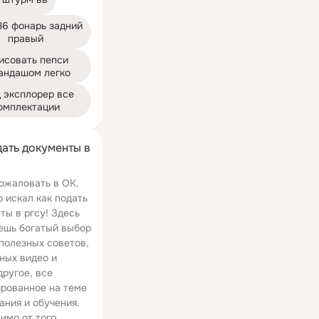
6 фонарь задний 
правый
исовать пепси 
андашом легко
 эксплорер все 
омплектации
дать документы в
ожаловать в ОК,
о искал как подать
ты в ргсу! Здесь
ешь богатый выбор
 полезных советов,
ных видео и
другое, все
рованное на теме
ания и обучения.
имо от того,