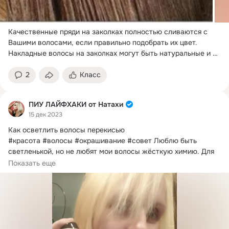
Качественные пряди на заколках полностью сливаются с 
Вашими волосами, если правильно подобрать их цвет.
Накладные волосы на заколках могут быть натуральные и 
искусственные.
2
Класс
ПИУ ЛАЙФХАКИ от Натахи
15 дек 2023
Как осветлить волосы перекисью

#красота #волосы #окрашивание #совет Люблю быть 
светленькой, но не любят мои волосы жёсткую химию.
 Для 
себя я подобрала осветление перекисью водорода.
Показать еще