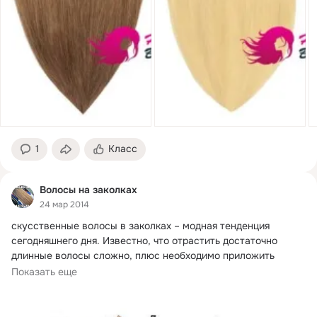
1
Класс
Волосы на заколках
24 мар 2014
скусственные волосы в заколках – модная тенденция 
сегодняшнего дня. Известно, что отрастить достаточно 
длинные волосы сложно, плюс необходимо приложить 
немало усилий, запасшись терпением.
Показать еще