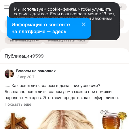
Войти
Мы используем cookie-файлы, чтобы улучшить
сервисы для вас. Если ваш возраст менее 13 лет,
настроить cookie-файлы должен ваш законный
Поиск
представитель.
Больше информации
Информация о контенте
по
публикациям
Разрешить все
Настроить
на платформе — здесь
Тип публикации
Публикации за 24 часа
Публикации
9599
Волосы на заколках
12 апр 2017
......
Как осветлить волосы в домашних условиях?

Безопасно осветлить волосы дома можно при помощи 
народных методов. Это такие средства, как кефир, лимон, 
отвары ромашки, мед, корица.
Показать еще