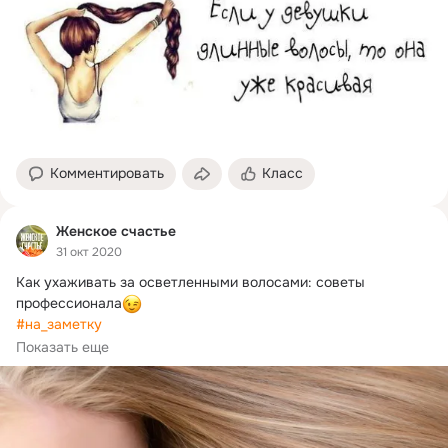
Комментировать
Класс
Женское счастье
31 окт 2020
Как ухаживать за осветленными волосами: советы 
профессионала
#на_заметку
Осветленные или обесцвеченные волосы не только 
Показать еще
украшают...