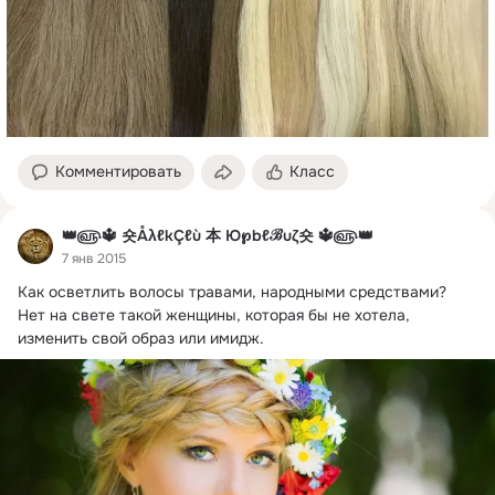
Комментировать
Класс
👑௵🔱 숏ÅλℓkÇℓù 本 Ю℘bℓℬuζ숏 🔱௵👑
7 янв 2015
Как осветлить волосы травами, народными средствами?
Нет на свете такой женщины, которая бы не хотела, 
изменить свой образ или имидж.