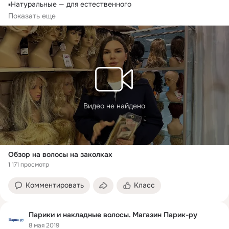
▪️Натуральные — для естественного

блеска.
Показать еще
▪️Искусственные — бюджетный вариант

для образов.
Видео не найдено
Обзор на волосы на заколках
1 171 просмотр
Комментировать
Класс
Парики и накладные волосы. Магазин Парик-ру
8 мая 2019