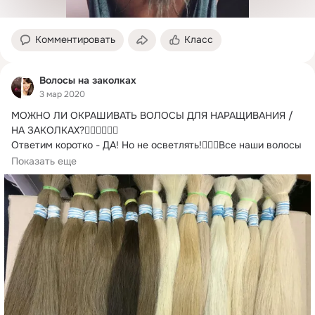
Комментировать
Класс
Волосы на заколках
3 мар 2020
МОЖНО ЛИ ОКРАШИВАТЬ ВОЛОСЫ ДЛЯ НАРАЩИВАНИЯ / 
НА ЗАКОЛКАХ?
👇🏼👇🏼👇🏼

Ответим коротко - ДА! Но не осветлять!🙅🏼‍♀Все наши волосы 
уже...
Показать еще