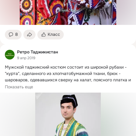
8
Класс
Ретро Таджикистан
9 апр 2019
Мужской таджикский костюм состоит из широкой рубахи - 
"курта", сделанного из хлопчатобумажной ткани, брюк - 
шароваров, одевавшихся сверху на халат, поясного платка и 
головного убора - тюбетейки.
Показать еще