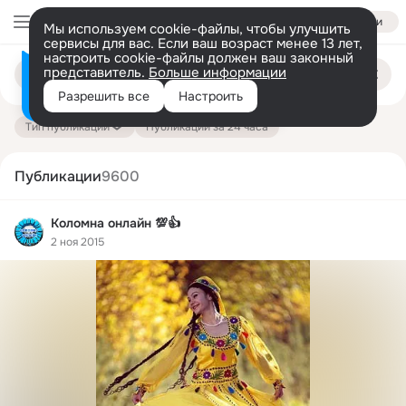
Войти
Мы используем cookie-файлы, чтобы улучшить
сервисы для вас. Если ваш возраст менее 13 лет,
настроить cookie-файлы должен ваш законный
Поиск
представитель.
Больше информации
Информация о контенте
по
публикациям
Разрешить все
Настроить
на платформе — здесь
Тип публикации
Публикации за 24 часа
Публикации
9600
Коломна онлайн 💯👍
2 ноя 2015