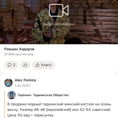
Видео не найдено
Равшан Хидиров
57 848 просмотров
2
Класс
Alex Perkins
1 окт 2023
Германо- Таджикское Общество
В продаже модный таджикский женский костюм на осень-
весну.
 Размер 46-48 (европейский) или 52-54 советский. 
Цена 50 евр.+ пересылка.