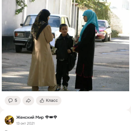
5
Класс
Женский Мир 🌹👑🌹
13 окт 2021