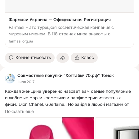
Фармаси Украина — Официальная Регистрация
Farmasi – это турецкая косметическая компания с
мировым именем. В 118 странах мира знакомы с
продукцией Farmasi. Высокое качество продукции и
farmasi.org.ua
доступная цена, отличает продукцию Farmasi от других
косметических ко...
Комментировать
Класс
Совместные покупки "Хоттабыч70.рф" Томск
1 ноя 2017
Каждая женщина уверенно назовет вам самые популярные 
и любимые марки косметики и парфюмерии известных 
фирм: Dior, Chanel, Guerlaine..
 Но зайдя в любой магазин от 
цен становится не по себе.
Показать еще