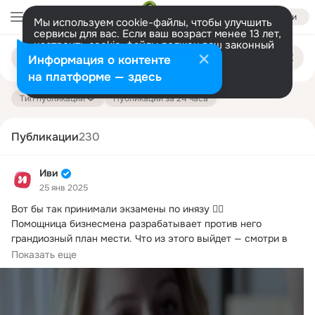
Войти
Мы используем cookie-файлы, чтобы улучшить
сервисы для вас. Если ваш возраст менее 13 лет,
настроить cookie-файлы должен ваш законный
Поиск
представитель.
Больше информации
Информация о контенте
по
публикациям
Разрешить все
Настроить
на платформе — здесь
Тип публикации
Публикации за 24 часа
Публикации
230
Иви
25 янв 2025
Вот бы так принимали экзамены по инязу 😮‍💨

Помощница бизнесмена разрабатывает против него 
грандиозный план мести.
 Что из этого выйдет — смотри в 
сериале «Персональный ассистент» на Иви.
Показать еще