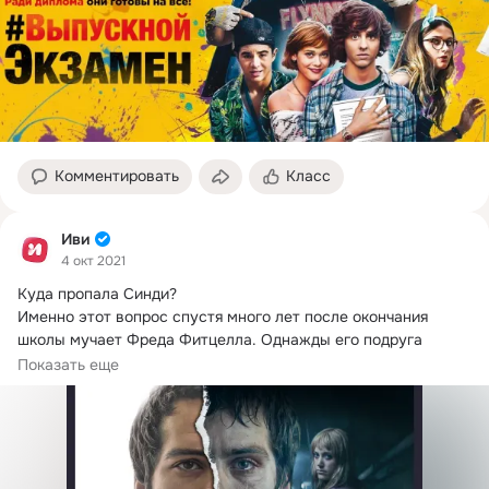
Комментировать
Класс
Иви
4 окт 2021
Куда пропала Синди?
Именно этот вопрос спустя много лет после окончания 
школы мучает Фреда Фитцелла. Однажды его подруга 
просто не...
Показать еще