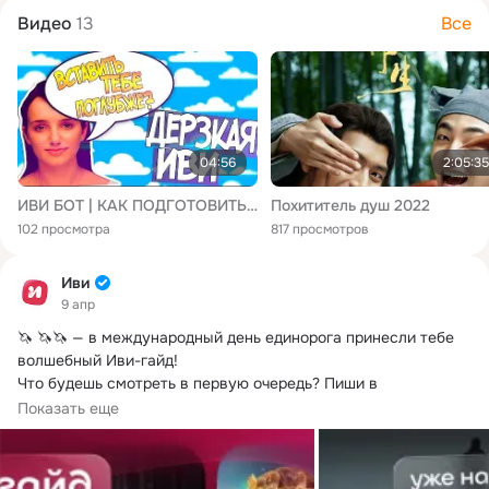
Видео
13
Все
04:56
2:05:35
ИВИ БОТ | КАК ПОДГОТОВИТЬСЯ К ЭКЗАМЕНАМ...
Похититель душ 2022
102 просмотра
817 просмотров
Иви
9 апр
🦄 🦄🦄 — в международный день единорога принесли тебе 
волшебный Иви-гайд!
Что будешь смотреть в первую очередь? Пиши в 
комментариях ❤️
Показать еще