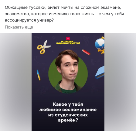
Обжащные тусовки, билет мечты на сложном экзамене, 
знакомство, которое изменило твою жизнь – с чем у тебя 
ассоциируется универ?
С тебя – самое яркое воспоминание в комментариях 💬
Показать еще