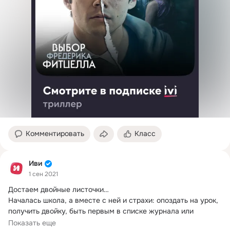
Комментировать
Класс
Иви
1 сен 2021
Достаем двойные листочки…

Началась школа, а вместе с ней и страхи: опоздать на урок, 
получить двойку, быть первым в списке журнала или 
услышать фразу: «Итак, к доске пойдет…».
Показать еще