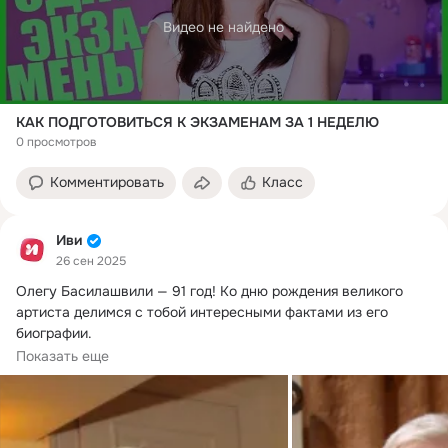
Видео не найдено
КАК ПОДГОТОВИТЬСЯ К ЭКЗАМЕНАМ ЗА 1 НЕДЕЛЮ
0 просмотров
Комментировать
Класс
Иви
26 сен 2025
Олегу Басилашвили — 91 год!
 Ко дню рождения великого 
артиста делимся с тобой интересными фактами из его 
биографии.

📚 В школе будущему актёру плохо давалась математика
Показать еще