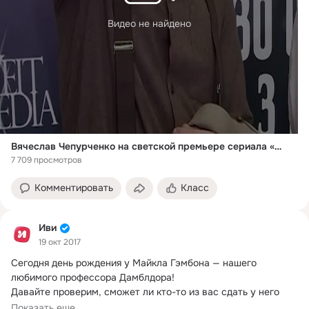
Видео не найдено
Вячеслав Чепурченко на светской премьере сериала «Константинополь» — смотри все серии уже завтра эксклюзивно на Иви!
7 709 просмотров
Комментировать
Класс
Иви
19 окт 2017
Сегодня день рождения у Майкла Гэмбона — нашего 
любимого профессора Дамблдора!
Давайте проверим, сможет ли кто-то из вас сдать у него 
экзамен?
Показать еще