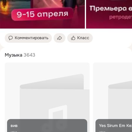
Комментировать
Класс
Музыка
3643
вив
Yes Sirum Em Ke
иви
иви