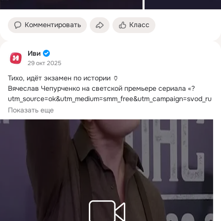
Комментировать
Класс
Иви
29 окт 2025
Тихо, идёт экзамен по истории 🏺

Вячеслав Чепурченко на светской премьере сериала «?
utm_source=ok&utm_medium=smm_free&utm_campaign=svod_ru
_series_title_konstantinopol_izgoi» — смотри все серии уже 
Показать еще
завтра эксклюзивно на Иви!