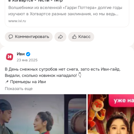
в Хогвартсе - Тесты - Титр
Волшебники из вселенной «Гарри Поттера» долгие годы
изучают в Хогвартсе разные заклинания, но мы ведь
учили их тоже: из книжек Дж
www.ivi.ru
Комментировать
Класс
Иви
23 янв 2025
В День снежных сугробов нет снега, зато есть Иви-гайд.
Видали, сколько новинок нападало! 👇

📌 Премьеры на Иви

📼  | Уже на Иви

Показать еще
Замкнутая девушка меняется телами со своей бабулей-
экстравертом. Фэн...