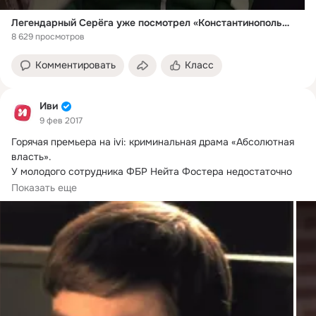
Легендарный Серёга уже посмотрел «Константинополь» на большом экране, а ты? Смотри все серии сразу только на Иви!
8 629 просмотров
Комментировать
Класс
Иви
9 фев 2017
Горячая премьера на ivi: криминальная драма «Абсолютная 
власть».
У молодого сотрудника ФБР Нейта Фостера недостаточно 
опыта оперативной...
Показать еще