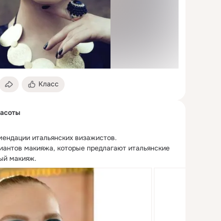
Класс
расоты
мендации итальянских визажистов.
иантов макияжа, которые предлагают итальянские 
ый макияж.