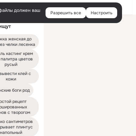
Войти
e-файлы должен ваш
Разрешить все
Настроить
Правая
ищут
колонка
жка женская до 
ез челки лесенка
ль кастинг крем 
 палитра цветов 
русый
вывести клей с 
кожи
нские боги род
остой рецепт 
ршированных 
нов с творогом
ко сантиметров 
рывает плинтус 
напольный