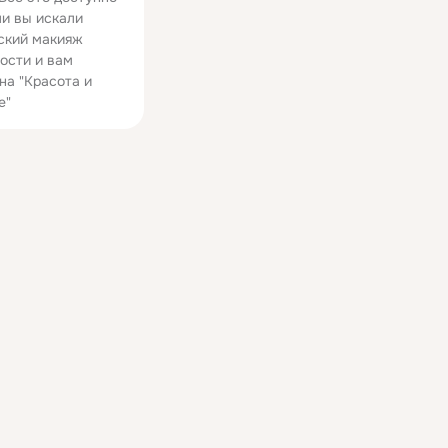
ли вы искали
ский макияж
ости и вам
на "Красота и
е"