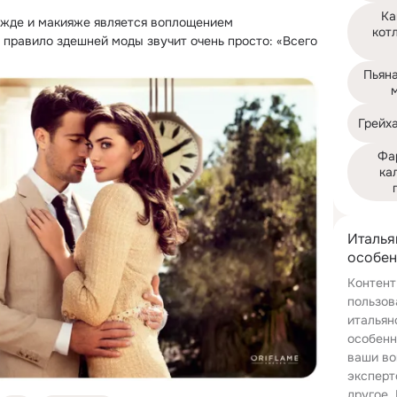
Ка
ежде и макияже является воплощением 
котл
 правило здешней моды звучит очень просто: «Всего 
Пьяна
Грейх
Фа
ка
Италья
особен
Контент
пользов
итальян
особенн
ваши во
эксперт
другое.