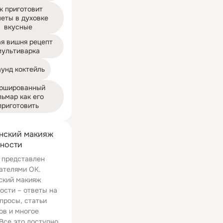
к приготовит 
еты в духовке 
вкусные
я вишня рецепт 
мультиварка
аунд коктейль
ршированный 
льмар как его 
приготовить
нский макияж
ности
 представлен
ателями ОК.
ский макияж
ости – ответы на
просы, статьи
ов и многое
 Все это доступно