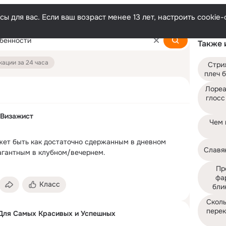
ы для вас. Если ваш возраст менее 13 лет, настроить cooki
Также 
ации за 24 часа
Стри
плеч б
Лореа
глосс
 Визажист
Чем 
ет быть как достаточно сдержанным в дневном 
Славя
вагантным в клубном/вечернем.
Пр
фа
Класс
бли
Сколь
перек
Для Самых Красивых и Успешных