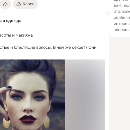
Класс
вам, ес
итальян
особенн
кая одежда
интерес
здоровь
асоты и макияжа

устые и блестящие волосы.
 В чем же секрет? Они 