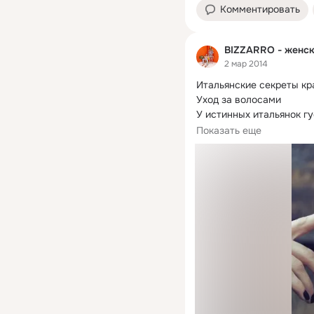
Комментировать
BIZZARRO - женс
2 мар 2014
Итальянские секреты кр
Уход за волосами

У истинных итальянок г
используют...
Показать еще