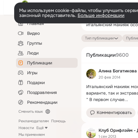
Мы используем cookie-файлы, чтобы улучшить сервис
законный представитель.
Больше информации
Левая
Поиск
Главная
колонка
по
публикациям
Видео
Тип публикации
Публик
Группы
Люди
Публикации
9600
Публикации
Алина Богатикова
Игры
20 фев 2014
Подарки
Итальянский макияж мож
Поздравления
варианте, так и экстра
* В первом случае...
Рекомендации
Сменить язык
Комментировать
Рекламодателям
Помощь
Новости
Ещё
Клуб Орифлэйм - 
Мы применяем
1 сен 2013