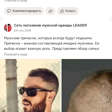
Показать еще
Комментировать
Класс
Сеть магазинов мужской одежды LEADER
24 сен 2016
Мужские прически, которые всегда будут модными.
Прическа – важная составляющая имиджа мужчины. Ее 
выбор играет важную роль. Представляем обзор самых 
популярных стрижек, которые не выходят из моды.
Показать еще