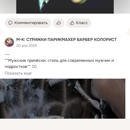
Комментировать
Класс
М-К: СТРИЖКИ ПАРИКМАХЕР БАРБЕР КОЛОРИСТ
20 апр 2025
---

**Мужские причёски: стиль для современных мужчин и 
подростков** 💇‍♂️

Мужские стрижки и причёски — это не просто часть 
Показать еще
внешнего...
Присоединяйтесь к ОК, чтобы посмотреть больше