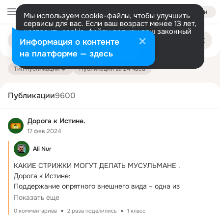
Войти
Мы используем cookie-файлы, чтобы улучшить
сервисы для вас. Если ваш возраст менее 13 лет,
настроить cookie-файлы должен ваш законный
Поиск
представитель.
Больше информации
Информация о контенте
по
публикациям
Разрешить все
Настроить
на платформе — здесь
Тип публикации
Публикации за 24 часа
Публикации
9600
Дорога к Истине.
17 фев 2024
Ali Nur
КАКИЕ СТРИЖКИ МОГУТ ДЕЛАТЬ МУСУЛЬМАНЕ .
Дорога к Истине:

Поддержание опрятного внешнего вида – одна из 
обязанностей мусульман, и уход...
Показать еще
0 комментариев
2 раза поделились
1 класс