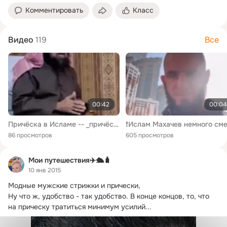
Комментировать
Класс
Видео
119
Все
00:42
00:04
Причёска в Исламе -- _причёска _ислам _недозволено(360P).mp4
86 просмотров
605 просмотров
Мои путешествия✈️🛳️🧳
10 янв 2015
Модные мужские стрижки и прически,

Ну что ж, удобство - так удобство.
 В конце концов, то, что 
на прическу тратиться минимум усилий...