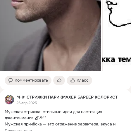
Комментировать
Класс
М-К: СТРИЖКИ ПАРИКМАХЕР БАРБЕР КОЛОРИСТ
26 апр 2025
Мужская стрижка: стильные идеи для настоящих 
джентльменов 💇🎉**

Мужская причёска — это отражение характера, вкуса и 
стиля.
 Техники,...
Показать еще