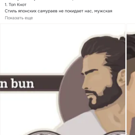
1.
 Топ Кнот

Стиль японских самураев не покидает нас, мужская 
прическа Топ Кнот (Узел Наверху) выбритые виски и пучок 
Показать еще
на макушке.