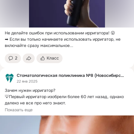
Не делайте ошибок при использовании ирригатора!
 😮

➡ Если вы только начинаете использовать ирригатор, не 
включайте сразу максимальное...
2
Класс
Стоматологическая поликлиника №8 (Новосибирск)
22 янв 2025
Зачем нужен ирригатор?
💡Первый ирригатор изобрели более 60 лет назад, однако 
далеко не все про него знают.

Ирригатор — аппарат, который...
Показать еще