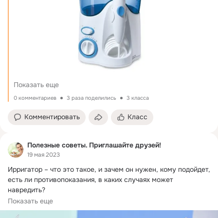
Показать еще
0 комментариев
3 раза поделились
3 класса
Комментировать
Класс
Полезные советы. Приглашайте друзей!
19 мая 2023
Ирригатор – что это такое, и зачем он нужен, кому подойдет, 
есть ли противопоказания, в каких случаях может 
навредить?
Тем, кто тщательно...
Показать еще