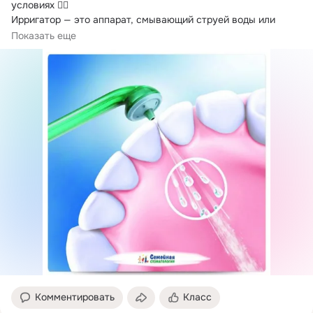
условиях 👍🏼

Ирригатор — это аппарат, смывающий струей воды или 
лекарственного препарата налет и остатки пищи даже из 
Показать еще
труднодоступных зон полости рта.
Комментировать
Класс