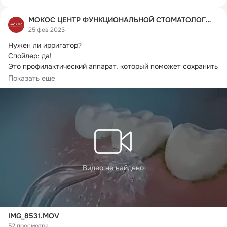
МОКОС ЦЕНТР ФУНКЦИОНАЛЬНОЙ СТОМАТОЛОГИИ
25 фев 2023
Нужен ли ирригатор?
Спойлер: да!

Это профилактический аппарат, который поможет сохранить 
стоматологическое здоровье.

Показать еще
ИРРИГАТОР НЕ ЗАМЕНЯЕТ...
Видео не найдено
IMG_8531.MOV
52 просмотра