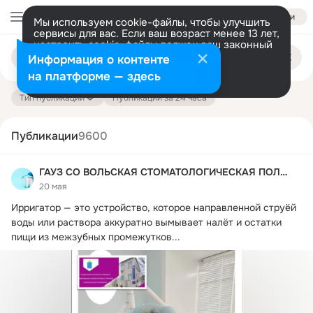
Войти
Мы используем cookie-файлы, чтобы улучшить
сервисы для вас. Если ваш возраст менее 13 лет,
настроить cookie-файлы должен ваш законный
Поиск
представитель.
Больше информации
Информация о контенте
по
публикациям
Разрешить все
Настроить
на платформе — здесь
Тип публикации
Публикации за 24 часа
Публикации
9600
ГАУЗ СО ВОЛЬСКАЯ СТОМАТОЛОГИЧЕСКАЯ ПОЛИКЛИНИКА
20 мая
Ирригатор — это устройство, которое направленной струёй 
воды или раствора аккуратно вымывает налёт и остатки 
пищи из межзубных промежутков...