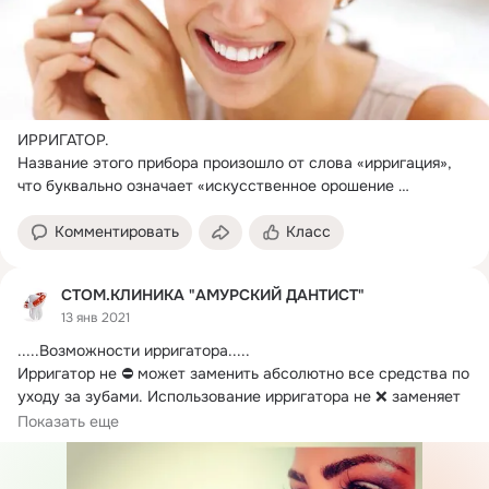
ИРРИГАТОР.
Название этого прибора произошло от слова «ирригация», 
что буквально означает «искусственное орошение 
безводных земель».
Комментировать
Класс
СТОМ.КЛИНИКА "АМУРСКИЙ ДАНТИСТ"
13 янв 2021
.....
Возможности ирригатора.....

Ирригатор не ⛔ может заменить абсолютно все средства по 
уходу за зубами. Использование ирригатора не ❌ заменяет 
регулярную чистку зубной щеткой.
Показать еще