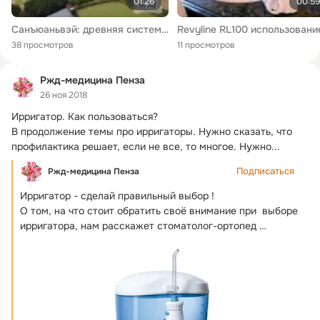
01:26
00:59
Санъюаньвэй: древняя система каналов Китая
38 просмотров
11 просмотров
Ржд-медицина Пенза
26 ноя 2018
Ирригатор.
 Как пользоваться?

В продолжение темы про ирригаторы. Нужно сказать, что 
профилактика решает, если не все, то многое. Нужно...
Подписаться
Ржд-медицина Пенза
Ирригатор - сделай правильный выбор !
О том, на что стоит обратить своё внимание при  выборе 
ирригатора, нам расскажет стоматолог-ортопед 
Отпущенников Андрей Михайлович: