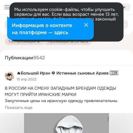
Войти
Мы используем cookie-файлы, чтобы улучшить
сервисы для вас. Если ваш возраст менее 13 лет,
настроить cookie-файлы должен ваш законный
Поиск
представитель.
Больше информации
Информация о контенте
по
публикациям
Разрешить все
Настроить
на платформе — здесь
Тип публикации
Публикации за 24 часа
Публикации
9542
🔥Большой Иран ☫ Истинные сыновья Ариев 🇮🇷
15 апр 2022
В РОССИИ НА СМЕНУ ЗАПАДНЫМ БРЕНДАМ ОДЕЖДЫ 
МОГУТ ПРИЙТИ ИРАНСКИЕ МАРКИ

Закупочные цены на иранскую одежду привлекательны.
Однако дизайн...
Показать еще