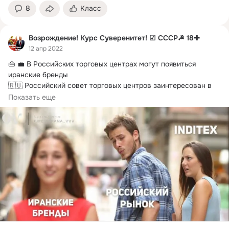
8
Класс
Возрождение! Курс Суверенитет! ☑ СССР☭ 18✚
12 апр 2022
👜 💼 В Российских торговых центрах могут появиться 
иранские бренды

🇷🇺 Российский совет торговых центров заинтересован в 
открытии...
Показать еще