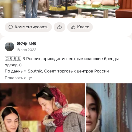
Комментировать
Класс
🧿Z💎 M🧿
18 апр 2022
🇮🇷🇷🇺 В Россию приходят известные иранские бренды 
одежды)

По данным Sputnik, Совет торговых центров России 
заинтересован в открытии...
Показать еще