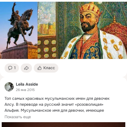
1
Класс
Leila Asside
26 янв 2015
Топ самых красивых мусульманских имен для девочек

Алсу.
 В переводе на русский значит «розоволицая»

Альфия. Мусульманское имя для девочки, имеющее 
значение = «дружелюбная»
Показать еще