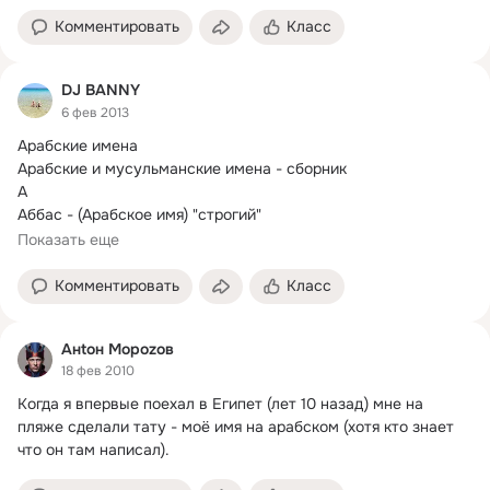
Комментировать
Класс
DJ BANNY
6 фев 2013
Арабские имена

Арабские и мусульманские имена - сборник

А

Аббас - (Арабское имя) "строгий"

Абдалазиз* - (араб.
) "слуга могущественного"
Показать еще
Комментировать
Класс
Aнtон Мороzов
18 фев 2010
Когда я впервые поехал в Египет (лет 10 назад) мне на 
пляже сделали тату - моё имя на арабском (хотя кто знает 
что он там написал).