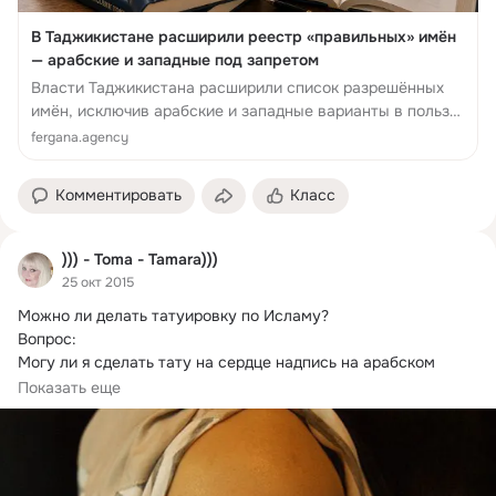
В Таджикистане расширили реестр «правильных» имён
— арабские и западные под запретом
Власти Таджикистана расширили список разрешённых
имён, исключив арабские и западные варианты в пользу
исконно таджикских и персидских.
fergana.agency
Комментировать
Класс
))) - Toma - Tamara)))
25 окт 2015
Можно ли делать татуировку по Исламу?
Вопрос:

Могу ли я сделать тату на сердце надпись на арабском 
Аллах. Разрешено ли? (Имя и город не указан)
Показать еще