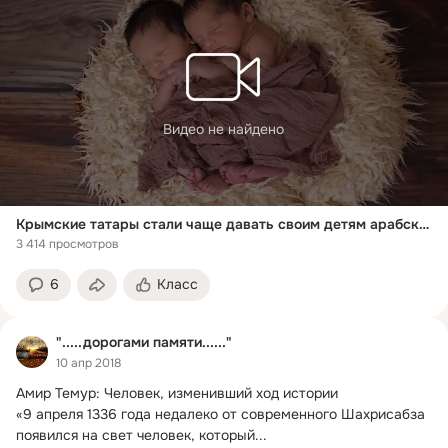
Видео не найдено
Крымские татары стали чаще давать своим детям арабские имена. Как Вы к этому относитесь?
3 414 просмотров
6
Класс
".....дорогами памяти......"
10 апр 2018
Амир Темур: Человек, изменивший ход истории

«9 апреля 1336 года недалеко от современного Шахрисабза 
появился на свет человек, который...