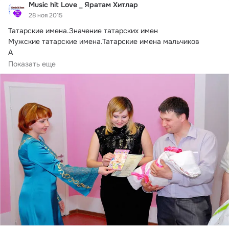
Music hit Love _ Яратам Хитлар
28 ноя 2015
Татарские имена.
Значение татарских имен

Мужские татарские имена.Татарские имена мальчиков

А

AАСИМ (Расим) - защитник

Показать еще
АБА — 1. Старший, почтенный; отец. 2. Медведь.