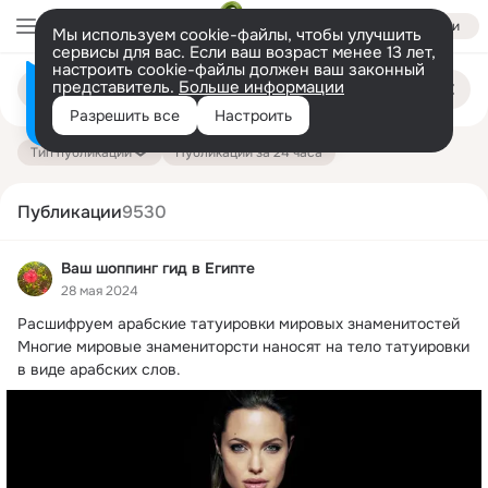
Войти
Мы используем cookie-файлы, чтобы улучшить
сервисы для вас. Если ваш возраст менее 13 лет,
настроить cookie-файлы должен ваш законный
Поиск
представитель.
Больше информации
Информация о контенте
по
публикациям
Разрешить все
Настроить
на платформе — здесь
Тип публикации
Публикации за 24 часа
Публикации
9530
Ваш шоппинг гид в Египте
28 мая 2024
Расшифруем арабские татуировки мировых знаменитостей

Многие мировые знамениторсти наносят на тело татуировки 
в виде арабских слов.