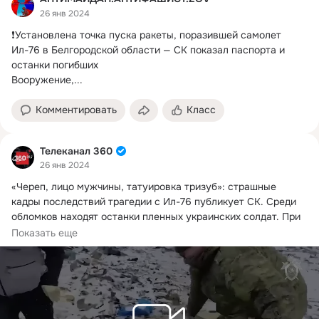
26 янв 2024
❗️Установлена точка пуска ракеты, поразившей самолет 
Ил-76 в Белгородской области — СК показал паспорта и 
останки погибших

Вооружение,...
Комментировать
Класс
Телеканал 360
26 янв 2024
«Череп, лицо мужчины, татуировка тризуб»: страшные 
кадры последствий трагедии с Ил-76 публикует СК.
 Среди 
обломков находят останки пленных украинских солдат. При 
крушении уцелели их документы.
Показать еще