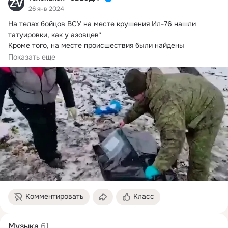
26 янв 2024
На телах бойцов ВСУ на месте крушения Ил-76 нашли 
татуировки, как у азовцев*

Кроме того, на месте происшествия были найдены 
документы украинских бойцов, которые подтверждают их 
Показать еще
личности.
Комментировать
Класс
Музыка
61