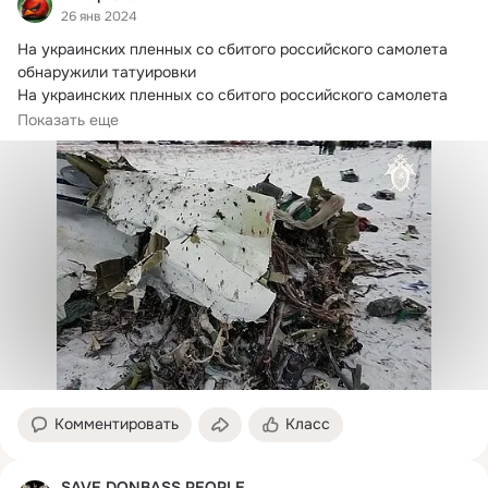
26 янв 2024
На украинских пленных со сбитого российского самолета 
обнаружили татуировки

На украинских пленных со сбитого российского самолета 
Ил-76...
Показать еще
Комментировать
Класс
SAVE DONBASS PEOPLE