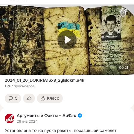
00:21
2024_01_26_DOKIRIA16x9_2ylsldkm.a4k
1 267 просмотров
5
Класс
Аргументы и Факты – АиФ.ru
26 янв 2024
Установлена точка пуска ракеты, поразившей самолет 