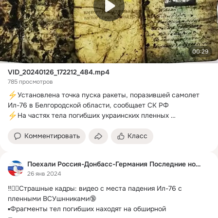
00:29
VID_20240126_172212_484.mp4
785 просмотров
Установлена точка пуска ракеты, поразившей самолет 
На частях тела погибших украинских пленных 
обнаружены татуировки, сообщает СК
Комментировать
Класс
Поехали Россия-Донбасс-Германия Последние новости
26 янв 2024
‼️🏴‍☠️Страшные кадры: видео с места падения Ил-76 с 
пленными ВСУшнниками🔞

▪️Фрагменты тел погибших находят на обширной 