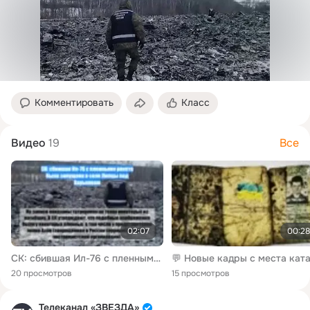
Комментировать
Класс
Видео
19
Все
02:07
00:28
СК: сбившая Ил-76 с пленными ракета была запущена в селе Липцы под Харьково
20 просмотров
15 просмотров
Телеканал «ЗВЕЗДА»