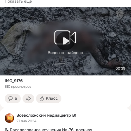
территории,...
Показать еще
Видео не найдено
00:39
IMG_9176
810 просмотров
6
Класс
Всеволожский медиацентр В1
27 янв 2024
📝 Расследование крушения Ил-76, военная 