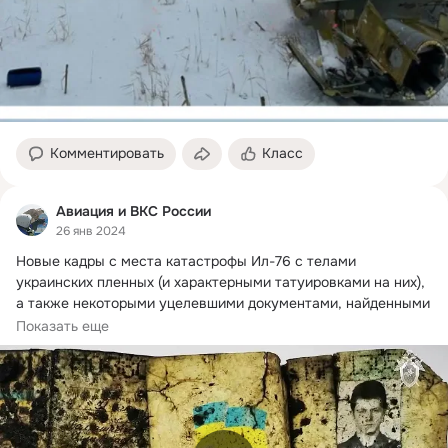
Комментировать
Класс
Авиация и ВКС России
26 янв 2024
Новые кадры с места катастрофы Ил-76 с телами 
украинских пленных (и характерными татуировками на них), 
а также некоторыми уцелевшими документами, найденными 
в ходе осмотра окрестностей и обломков.
Показать еще