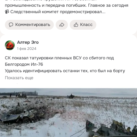
промышленность и передача погибших.
 Главное за сегодня

📹 Следственный комитет продемонстрировал...
Комментировать
Класс
Алтер Эго
1 фев 2024
СК показал татуировки пленных ВСУ со сбитого под 
Белгородом Ил-76

Удалось идентифицировать останки тех, кто был на борту 
Ил-76 в момент падения.
Показать еще