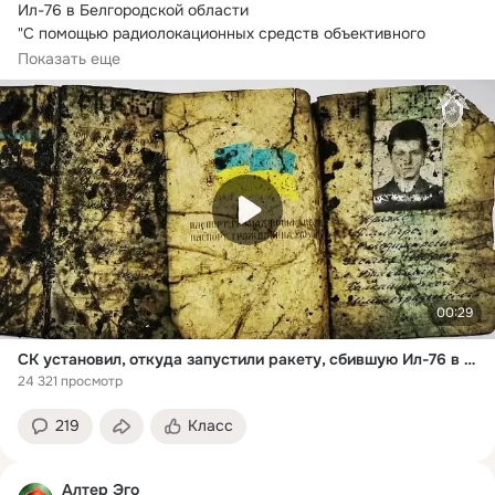
Ил-76 в Белгородской области

"С помощью радиолокационных средств объективного 
контроля...
Показать еще
00:29
СК установил, откуда запустили ракету, сбившую Ил-76 в Белгородской области
24 321 просмотр
219
Класс
Алтер Эго