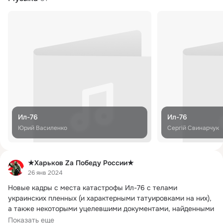
Ил-76
Ил-76
Юрий Василенко
Сергій Свинарчук
★Харьков Za Победу России★
26 янв 2024
Новые кадры с места катастрофы Ил-76 с телами 
украинских пленных (и характерными татуировками на них), 
а также некоторыми уцелевшими документами, найденными 
в ходе осмотра окрестностей и обломков.
Показать еще