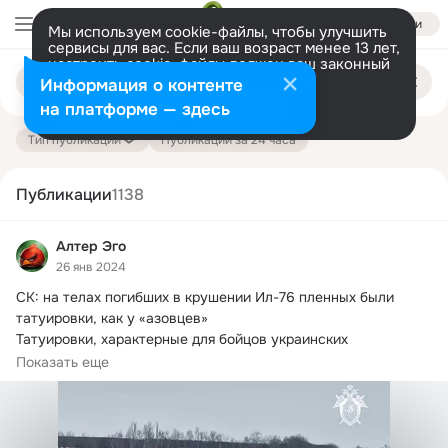
Войти
Мы используем cookie-файлы, чтобы улучшить
сервисы для вас. Если ваш возраст менее 13 лет,
настроить cookie-файлы должен ваш законный
Поиск
представитель.
Больше информации
Информация о контенте
по
публикациям
Разрешить все
Настроить
на платформе — здесь
Тип публикации
Публикации за 24 часа
Публикации
1138
Алтер Эго
26 янв 2024
СК: на телах погибших в крушении Ил-76 пленных были 
татуировки, как у «азовцев»

Татуировки, характерные для бойцов украинских 
вооружённых...
Показать еще