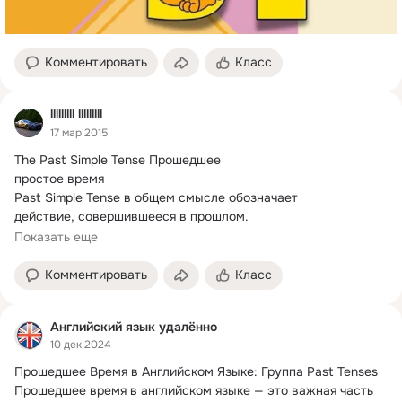
Комментировать
Класс
lllllllll lllllllll
17 мар 2015
The Past Simple Tense Прошедшее

простое время

Past Simple Tense в общем смысле обозначает

действие, совершившееся в прошлом.
Образование Past Simple Tense
Показать еще
Комментировать
Класс
Английский язык удалённо
10 дек 2024
Прошедшее Время в Английском Языке: Группа Past Tenses

Прошедшее время в английском языке — это важная часть 