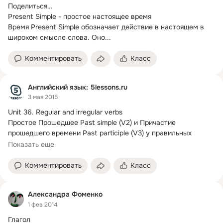
Поделиться…

Present Simple - простое настоящее время

Время Present Simple обозначает действие в настоящем в 
широком смысле слова.
 Оно...
Комментировать
Класс
Английский язык: 5lessons.ru
3 мая 2015
Unit 36.
 Regular and irregular verbs

Простое Прошедшее Past simple (V2) и Причастие 
прошедшего времени Past participle (V3) у правильных 
глаголов образуются добавлением окончания -ED
Показать еще
Комментировать
Класс
Александра Фоменко
1 фев 2014
Глагол
