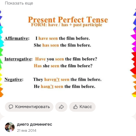
Настоящее совершенное время (the present perfect tense),...
Показать еще
Комментировать
Класс
диего доминигес
21 янв 2014