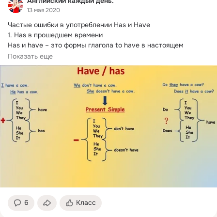
Английский каждый день.
13 мая 2020
Частые ошибки в употреблении Has и Have

1.
 Has в прошедшем времени

Has и have – это формы глагола to have в настоящем 
времени. В прошедшем...
Показать еще
6
Класс