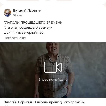
Виталий Парыгин
16 мая
ГЛАГОЛЫ ПРОШЕДШЕГО ВРЕМЕНИ

Глаголы прошедшего времени

шумят, как вечерний лес.
Как души минувшего времени –

Показать еще
Жил… Выбыл… Ушел… Исчез…
Видео не найдено
Виталий Парыгин - Глаголы прошедшего времени