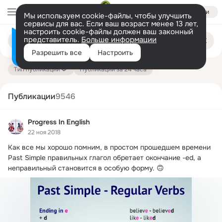
Войти
Мы используем cookie-файлы, чтобы улучшить
сервисы для вас. Если ваш возраст менее 13 лет,
настроить cookie-файлы должен ваш законный
Поиск
представитель.
Больше информации
Информация о контенте
по
публикациям
Разрешить все
Настроить
на платформе — здесь
Тип публикации
Публикации за 24 часа
Публикации
9546
Progress In English
22 ноя 2018
Как все мы хорошо помним, в простом прошедшем времени 
Past Simple правильных глагол обретает окончание -ed, а 
неправильный становится в особую форму.
 🙃