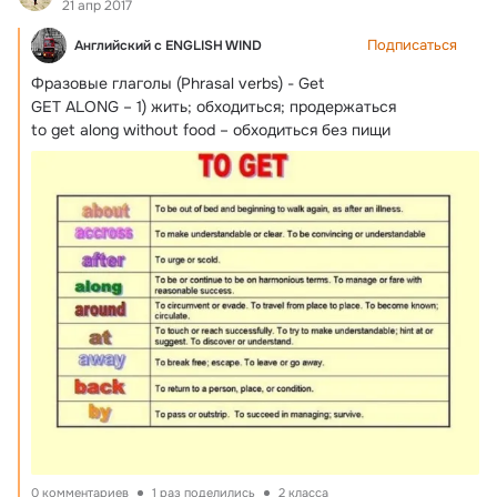
21 апр 2017
Подписаться
Английский с ENGLISH WIND
Фразовые глаголы (Phrasal verbs) - Get

GET ALONG – 1) жить; обходиться; продержаться

to get along without food – обходиться без пищи
0 комментариев
1 раз поделились
2 класса