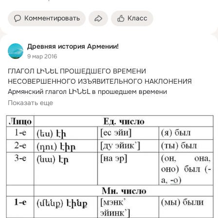
Комментировать
Класс
Древняя история Армении!
9 мар 2016
ГЛАГОЛ ԼԻՆԵԼ ПРОШЕДШЕГО ВРЕМЕНИ 
НЕСОВЕРШЕННОГО ИЗЪЯВИТЕЛЬНОГО НАКЛОНЕНИЯ

Армянский глагол ԼԻՆԵԼ в прошедшем времени 
несовершенного...
Показать еще