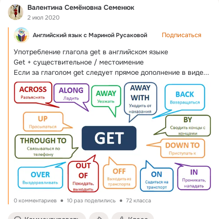
Валентина Семёновна Семенюк
2 июл 2020
Подписаться
Английский язык с Мариной Русаковой
Употребление глагола get в английском языке

Get + существительное / местоимение

Если за глаголом get следует прямое дополнение в виде...
0 комментариев
10 раз поделились
72 класса