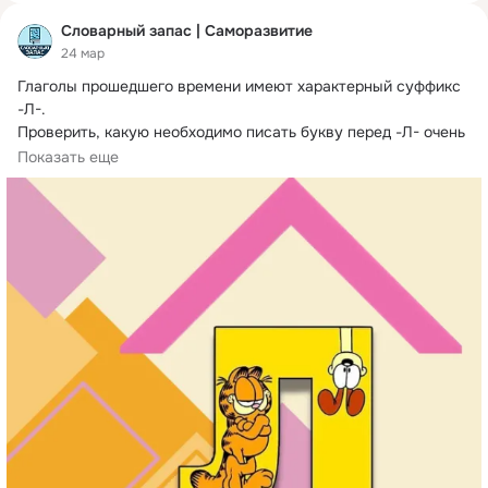
Словарный запас | Саморазвитие
24 мар
Глаголы прошедшего времени имеют характерный суффикс 
-Л-.
Проверить, какую необходимо писать букву перед -Л- очень 
просто: нужно поставить глагол в неопределенную форму.
Показать еще