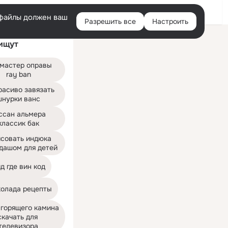
Войти
e-файлы должен ваш
Разрешить все
Настроить
Правая
ищут
колонка
мастер оправы 
ray ban
расиво завязать 
шнурки ванс
ссан альмера 
классик бак
совать индюка 
дашом для детей
д где вин код
колада рецепты
горящего камина 
скачать для 
телевизора