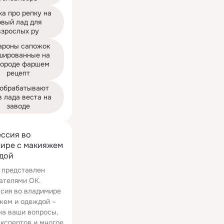
а про репку на 
вый лад для 
взрослых ру
роны сапожок 
ированные на 
ороде фаршем 
рецепт
 обрабатывают 
 лада веста на 
заводе
ссия во
ире с макияжем
дой
 представлен
ателями ОК.
сия во владимире
жем и одеждой –
на ваши вопросы,
экспертов и многое