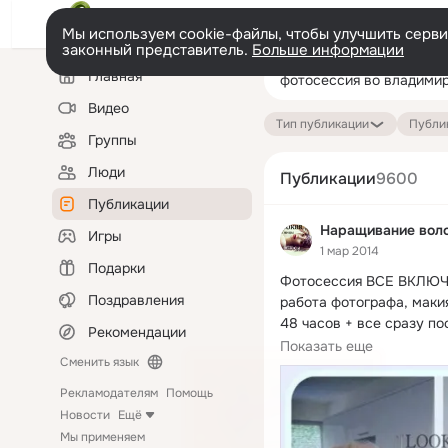
Мы используем cookie-файлы, чтобы улучшить сервис
законный представитель.
Больше информации
Левая
Поиск
Главная
колонка
по
публикациям
Видео
Тип публикации
Публик
Группы
Люди
Публикации
9600
Публикации
Наращивание воло
Игры
1 мар 2014
Подарки
Фотосессия ВСЕ ВКЛЮЧ
Поздравления
работа фотографа, макия
48 часов + все сразу пос
Рекомендации
возможное предоставле
Показать еще
Сменить язык
Рекламодателям
Помощь
Новости
Ещё
Мы применяем