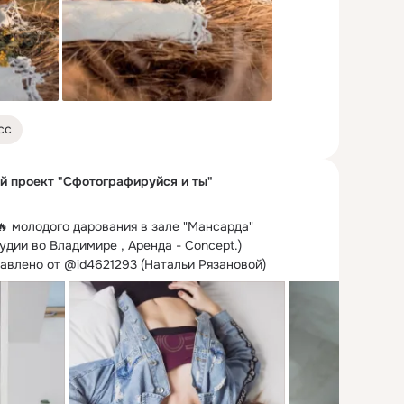
сс
й проект "Сфотографируйся и ты"
 молодого дарования в зале "Мансарда" 
удии во Владимире , Аренда - Concept.
)

тавлено от @id4621293 (Натальи Рязановой)