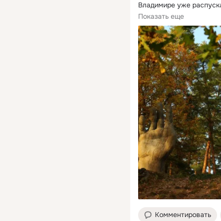
Владимире уже распуска
яблони.
Показать еще
Комментировать