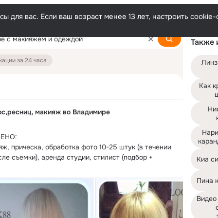
ы для вас. Если ваш возраст менее 13 лет, настроить cooki
Также 
ации за 24 часа
Линз
Как к
Ни
с,ресниц, макияж во Владимире
Нари
ЕНО:

каран
ж, прическа, обработка фото 10-25 штук (в течении 
ле съемки), аренда студии, стилист (подбор + 
Киа си
ние одежды)
Пина 
Видео 