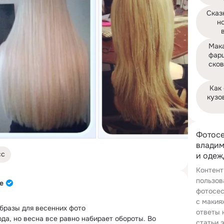
Сказк
но
Мака
фарш
сков
Как
кузов
Фотосе
владим
сс
и одеж
Контент
пользов
е
фотосес
с макия
бразы для весенних фото

ответы 
да, но весна все равно набирает обороты.
 Во 
статьи 