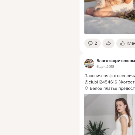
2
Кла
Благотворительны
6 дек 2018
Лаконичная фотосессия
@club112454616 (Фотост
🎈 Белое платье предос