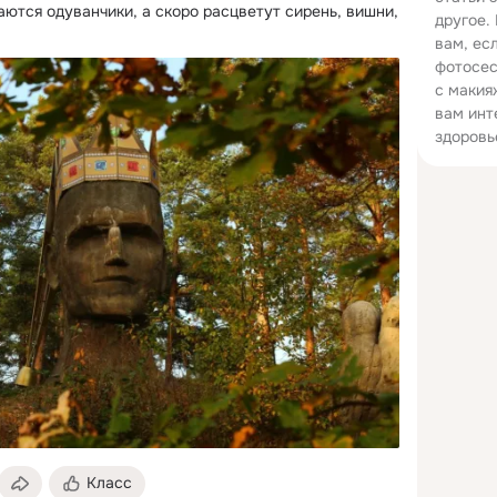
ются одуванчики, а скоро расцветут сирень, вишни, 
другое.
вам, ес
фотосес
с макия
вам инт
здоровь
Класс