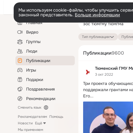
Мы используем cookie-файлы, чтобы улучшить сервис
законный представитель.
Больше информации
Левая
Поиск
Главная
колонка
по
публикациям
Видео
Тип публикации
Публик
Группы
Люди
Публикации
9600
Публикации
Тюменский ГМУ М
Игры
3 окт 2022
Подарки
Три проекта обучающихс
Поздравления
поддержали грантами на
Его...
Рекомендации
Сменить язык
Рекламодателям
Помощь
Новости
Ещё
Мы применяем