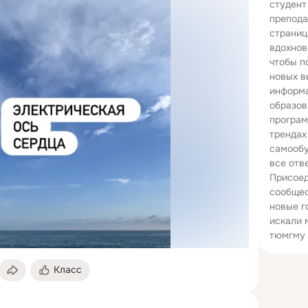
студент
препода
страниц
вдохнов
чтобы п
новых в
информа
образов
програм
трендах
самообу
все отв
Присоед
сообщес
новые г
искали 
тюмгму 
Класс