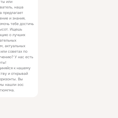
 ты или
ватель, наша
а предлагает
ение и знания,
омочь тебе достичь
ысот. Ищешь
цию о лучших
ательных
м, актуальных
 или советах по
чению? У нас есть
еты!
иняйся к нашему
тву и открывай
оризонты. Вы
мы нашли эос
тюмгма.