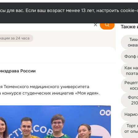
ы для вас. Если ваш возраст менее 13 лет, настроить cooki
Также 
ации за 24 часа
Тихи
океа
Фопф 
Как на
инздрава России
поэта
Рецепт
я Тюменского медицинского университета 
кос
 конкурсе студенческих инициатив «Моя идея».
Фото
21
Нарис
Торт 
от оль