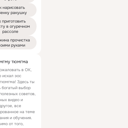
к нарисовать 
бенку ракушку
 приготовить 
ту в огуречном 
рассоле
жина прочистка 
воими руками
мгму тюмгма
ожаловать в ОК,
о искал эос
тюмгма! Здесь ты
 богатый выбор
 полезных советов,
ных видео и
другое, все
рованное на теме
ания и обучения.
имо от того,