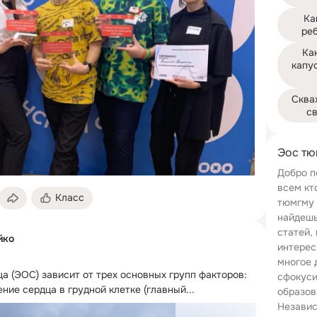
Ка
ре
Как
капус
Сква
с
Эос тю
Добро п
всем кт
Класс
тюмгму 
найдешь
статей,
йко
интерес
многое 
а (ЭОС) зависит от трех основных групп факторов:

сфокуси
ние сердца в грудной клетке (главный...
образов
Независ