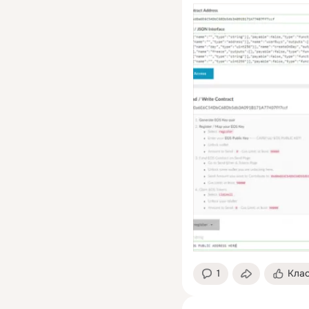
1
Кла