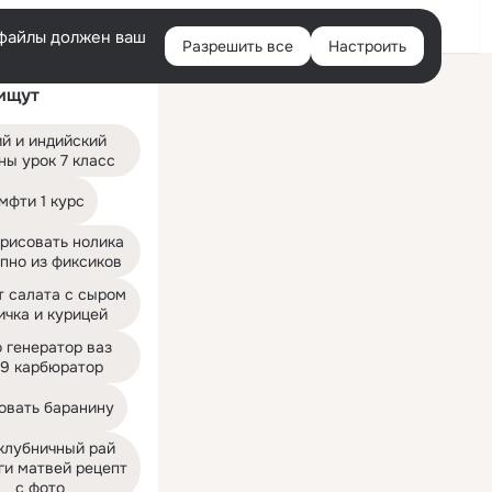
Войти
e-файлы должен ваш
Разрешить все
Настроить
Правая
ищут
колонка
й и индийский 
ны урок 7 класс
мфти 1 курс
рисовать нолика 
пно из фиксиков
 салата с сыром 
ичка и курицей
 генератор ваз 
09 карбюратор
овать баранину
клубничный рай 
ги матвей рецепт 
с фото