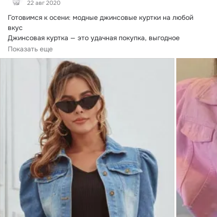
22 авг 2020
Готовимся к осени: модные джинсовые куртки на любой 
вкус

Джинсовая куртка — это удачная покупка, выгодное 
вложение в гардероб.
 Как...
Показать еще