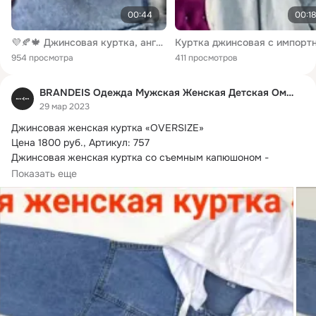
00:44
00:18
💜🍂🍁 Джинсовая куртка, английский воротник с мехом песца, длина 60см Размер оверсайз до 48-50, съемный мех и подклад. Утеплена синтепоном ! 🔥🔥🔥Цена 19.500 руб.🔥🔥🔥
954 просмотра
411 просмотров
BRANDEIS Одежда Мужская Женская Детская Омск
29 мар 2023
Джинсовая женская куртка «OVERSIZE»

Цена 1800 руб.
, Артикул: 757

Джинсовая женская куртка со съемным капюшоном - 
универсальный элемент...
Показать еще