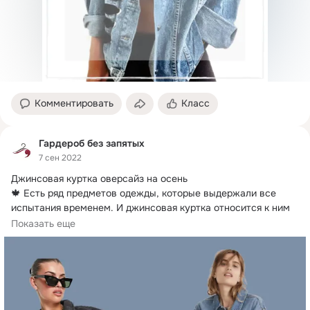
Комментировать
Класс
Гардероб без запятых
7 сен 2022
Джинсовая куртка оверсайз на осень

🍁 Есть ряд предметов одежды, которые выдержали все 
испытания временем.
 И джинсовая куртка относится к ним 
по полному праву. 
Показать еще