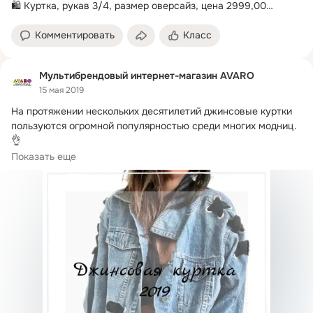
🛍 Куртка, рукав 3/4, размер оверсайз, цена 2999,00

ОБРАЗ в магазине на Ленина 95
Комментировать
Класс
Мультибрендовый интернет-магазин AVARO
15 мая 2019
На протяжении нескольких десятилетий джинсовые куртки 
пользуются огромной популярностью среди многих модниц.
👌

Времена идут, тренды меняются, а джинсовая куртка 
Показать еще
найдется в гардеробе каждой девушки.