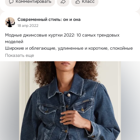
Комментировать
Класс
Современный стиль: он и она
18 апр 2022
Модные джинсовые куртки 2022: 10 самых трендовых 
моделей

Широкие и облегающие, удлиненные и короткие, спокойные 
и необычные — самые модные джинсовые куртки 2022 года.
Показать еще