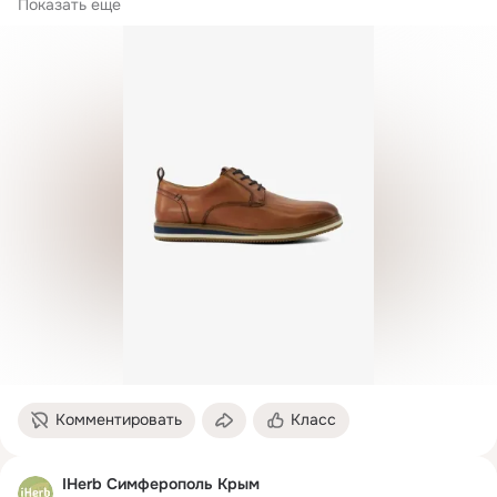
Цвет: Upper material: Leather
Показать еще
Комментировать
Класс
IHerb Симферополь Крым