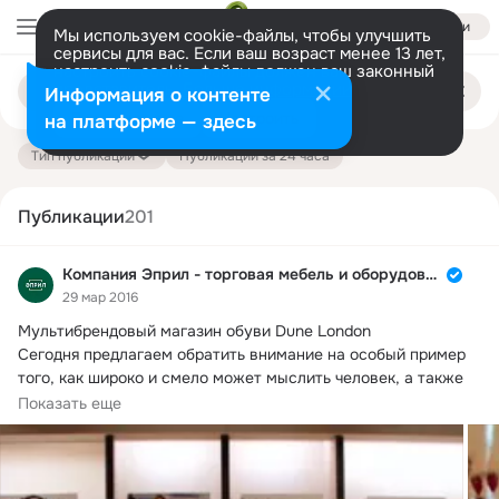
Войти
Мы используем cookie-файлы, чтобы улучшить
сервисы для вас. Если ваш возраст менее 13 лет,
настроить cookie-файлы должен ваш законный
Поиск
представитель.
Больше информации
Информация о контенте
по
публикациям
Разрешить все
Настроить
на платформе — здесь
Тип публикации
Публикации за 24 часа
Публикации
201
Компания Эприл - торговая мебель и оборудование
29 мар 2016
Мультибрендовый магазин обуви Dune London

Сегодня предлагаем обратить внимание на особый пример 
того, как широко и смело может мыслить человек, а также 
воплощать свои неординарные идеи в жизнь.
Показать еще