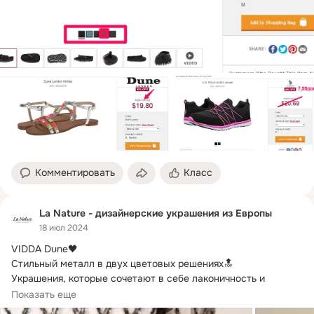
Комментировать
Класс
La Nature - дизайнерские украшения из Европы
18 июл 2024
VIDDA Dune🖤

Стильный металл в двух цветовых решениях🔝

Украшения, которые сочетают в себе лаконичность и 
современный дизайн.
Показать еще
Геометрия, прямые линии, мягкая текстура кожи и 