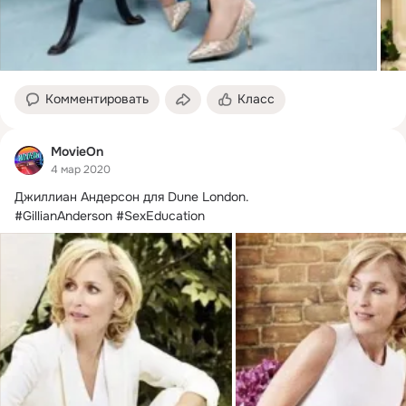
Комментировать
Класс
MovieOn
4 мар 2020
Джиллиан Андерсон для Dune London.
#GillianAnderson #SexEducation