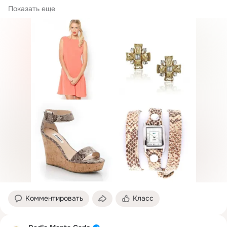
Босоножки DUNE LONDON

Показать еще
Комментировать
Класс