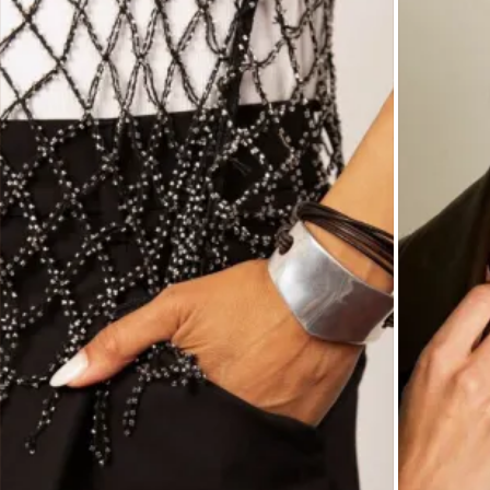
глянцевый блеск металла⛓️