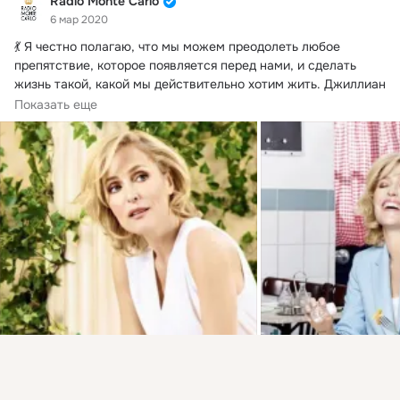
Radio Monte Carlo
6 мар 2020
💃 Я честно полагаю, что мы можем преодолеть любое 
препятствие, которое появляется перед нами, и сделать 
жизнь такой, какой мы действительно хотим жить.
 Джиллиан 
Андерсон
Показать еще
Присоединяйтесь к ОК, чтобы посмотреть больше
интересных публикаций и найти новых друзей.