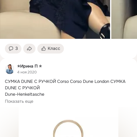
3
Класс
⭐Ирина П ⭐
4 ноя 2020
СУМКА DUNE С РУЧКОЙ Corso Corso Dune London СУМКА 
DUNE С РУЧКОЙ

Dune-Henkeltasche

Скидка -88% Выгодно!
Показать еще
Сумка-ручка Dune из смеси хлопка, льна и кожзаменителя, 
размер. прибл .: Ш В Г 28 23 10 см