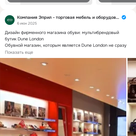
Компания Эприл - торговая мебель и оборудование
6 июн 2025
Дизайн фирменного магазина обуви: мультибрендовый 
бутик Dune London

Обувной магазин, которым является Dune London не сразу 
раскрывает...
Показать еще