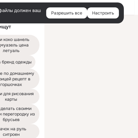
Войти
e-файлы должен ваш
Разрешить все
Настроить
Правая
ищут
колонка
и коко шанель 
муазель цена 
летуаль
s бренд одежды
е по домашнему 
рицей рецепт в 
горшочках
и для рисования 
карты
сделать своими 
 перегородку из 
брусьев
ачок на руль 
ситроен