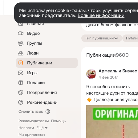
Мы используем cookie-файлы, чтобы улучшить сервис
законный представитель.
Больше информации
Левая
Поиск
Главная
колонка
по
публикациям
Видео
Тип публикации
Публик
Группы
Люди
Публикации
9600
Публикации
Армелль и Бизнес
Игры
4 фев 2017
Подарки
9 способов отличить

Поздравления
 Целлофановая упаков
Рекомендации
Коробочку с оригинальн
Сменить язык
парфюмом покрывает пло
выпирает
Рекламодателям
Помощь
Новости
Ещё
Мы применяем