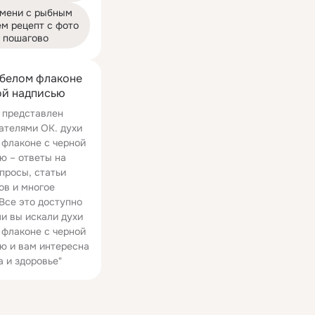
мени с рыбным 
м рецепт с фото 
пошагово
 белом флаконе
ой надписью
 представлен
ателями ОК. духи
 флаконе с черной
ю – ответы на
просы, статьи
ов и многое
 Все это доступно
ли вы искали духи
 флаконе с черной
ю и вам интересна
а и здоровье"