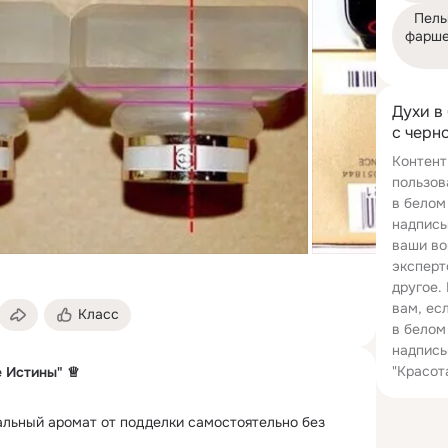
Пель
фарше
Духи в
с черн
Контент
пользов
в белом
надпись
ваши во
эксперт
другое.
вам, ес
Класс
в белом
надпись
"Красот
 Истины" ♕
альный аромат от подделки самостоятельно без 