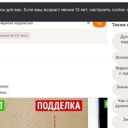
ы для вас. Если ваш возраст менее 13 лет, настроить cooki
Также 
ации за 24 часа
Дух
мад
Stone
Жарко
с ку
Значк
ка

ым

Как 
тно натянутый целлофан, который не морщится, не 
руками
Зн