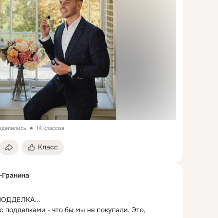
поделились
14 классов
Класс
-Гранина
ОДДЕЛКА...

 подделками - что бы мы не покупали. Это, 