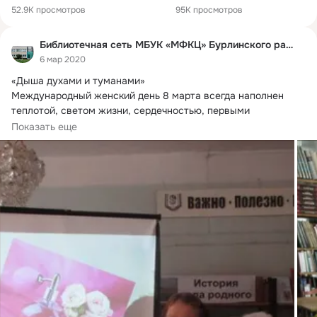
52.9K просмотров
95K просмотров
Библиотечная сеть МБУК «МФКЦ» Бурлинского района
6 мар 2020
«Дыша духами и туманами»

Международный женский день 8 марта всегда наполнен 
теплотой, светом жизни, сердечностью, первыми 
весенними...
Показать еще