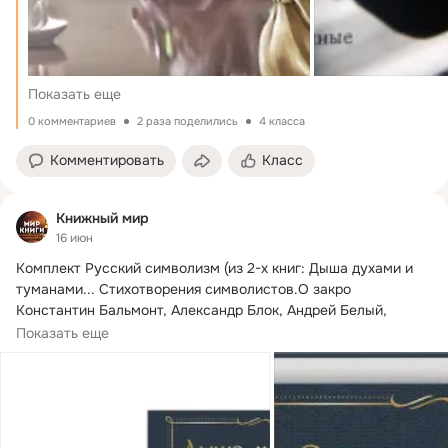
Показать еще
0 комментариев
2 раза поделились
4 класса
Комментировать
Класс
Книжный мир
16 июн
Комплект Русский символизм (из 2-х книг: Дыша духами и 
туманами...
 Стихотворения символистов.О закро

Константин Бальмонт, Александр Блок, Андрей Белый, 
Валерий Брюсов
Показать еще