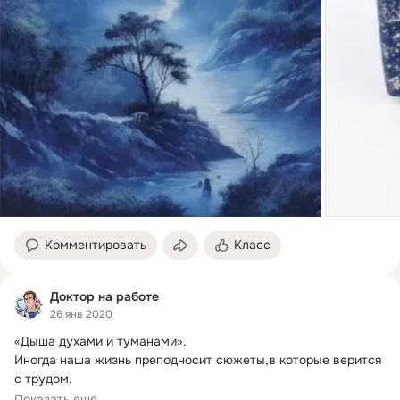
Комментировать
Класс
Доктор на работе
26 янв 2020
«Дыша духами и туманами».
Иногда наша жизнь преподносит сюжеты,в которые верится 
с трудом.

Теперь почему такое странное название.

Показать еще