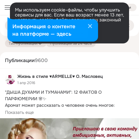
Войти
Мы используем cookie-файлы, чтобы улучшить
сервисы для вас. Если ваш возраст менее 13 лет,
настроить cookie-файлы должен ваш законный
Поиск
представитель.
Больше информации
Информация о контенте
по
публикациям
Разрешить все
Настроить
на платформе — здесь
Тип публикации
Публикации за 24 часа
Публикации
9600
Жизнь в стиле ♥ARMELLE♥ О. Масловец
1 апр 2016
"ДЫША ДУХАМИ И ТУМАНАМИ": 12 ФАКТОВ О 
ПАРФЮМЕРИИ 🌸✨

Аромат может рассказать о человеке очень многое: 
темперамент, настроение, характер — и все это можно 
Показать еще
разлить по флаконам духов!