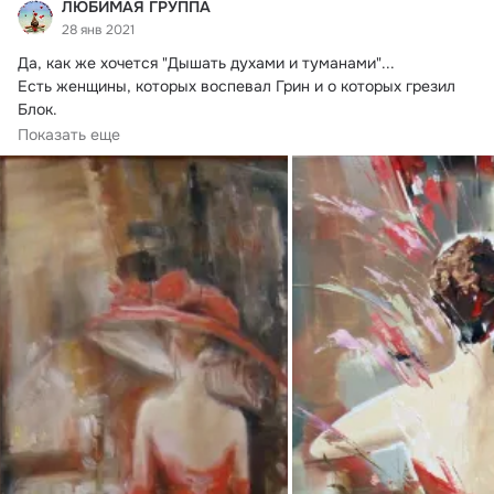
ЛЮБИМАЯ ГРУППА
28 янв 2021
Да, как же хочется "Дышать духами и туманами"...
Есть женщины, которых воспевал Грин и о которых грезил 
Блок.

Эти женщины всегда и...
Показать еще