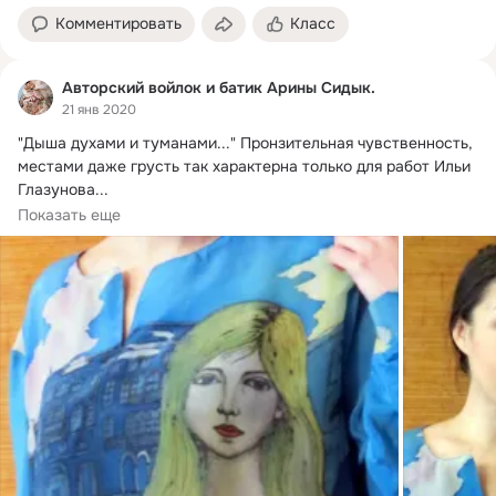
Комментировать
Класс
Авторский войлок и батик Арины Сидык.
21 янв 2020
"Дыша духами и туманами...
" Пронзительная чувственность, 
местами даже грусть так характерна только для работ Ильи 
Глазунова...

Очень...
Показать еще