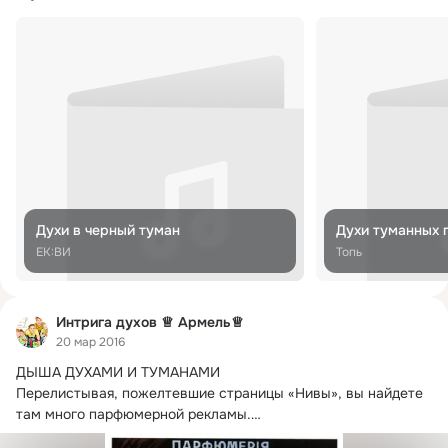
Духи в черный туман
Духи туманных 
ЕК:ВИ
Топь
Интрига духов ♕ Армель♕
20 мар 2016
ДЫША ДУХАМИ И ТУМАНАМИ

Перелистывая, пожелтевшие страницы «Нивы», вы найдете 
там много парфюмерной рекламы.
Ралле, Келер, Брокар, Жуков...