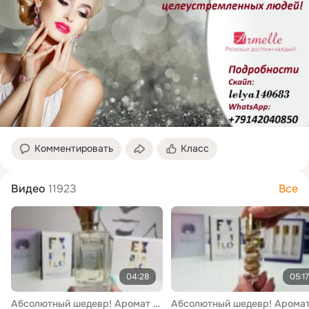
Комментировать
Класс
Видео
11923
Все
04:28
05:17
Абсолютный шедевр! Аромат Флер Наркотик это что-то совершенное, такой вкусный шлейф, стройный, создающий идеальное облако вокруг. Аура, шлейф на десятки метров! Великолепные духи, пахнут и не устают, всегда идеальны. Интересно, а какие ароматы любите вы?