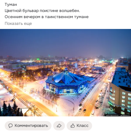
Туман

Цветной бульвар поистине волшебен.
Осенним вечером в таинственном тумане

Здесь дух его загадочно целебен:

Показать еще
Для сердца всех привязанностей отпусканье.
Комментировать
Класс