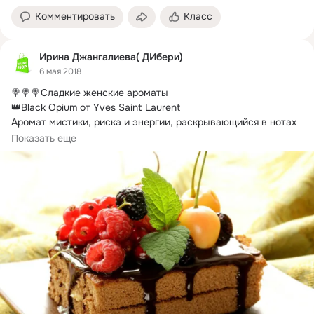
Комментировать
Класс
Ирина Джангалиева( ДИбери)
6 мая 2018
🍭🍭🍭Сладкие женские ароматы

👑Black Opium от Yves Saint Laurent

Аромат мистики, риска и энергии, раскрывающийся в нотах 
черного кофе,...
Показать еще