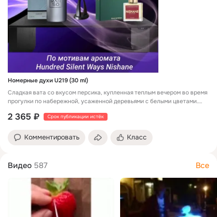
Номерные духи U219 (30 ml)
Сладкая вата со вкусом персика, купленная теплым вечером во время
прогулки по набережной, усаженной деревьями с белыми цветами.
Сладкий,...
2 365 ₽
Срок публикации истёк
Комментировать
Класс
Видео
587
Все