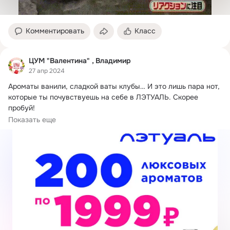
Комментировать
Класс
ЦУМ "Валентина" , Владимир
27 апр 2024
Ароматы ванили, сладкой ваты клубы… И это лишь пара нот, 
которые ты почувствуешь на себе в ЛЭТУАЛЬ.
 Скорее 
пробуй!

С 24 по 28 апреля покупай люксовые ароматы всего за 1999 
Показать еще
рублей!