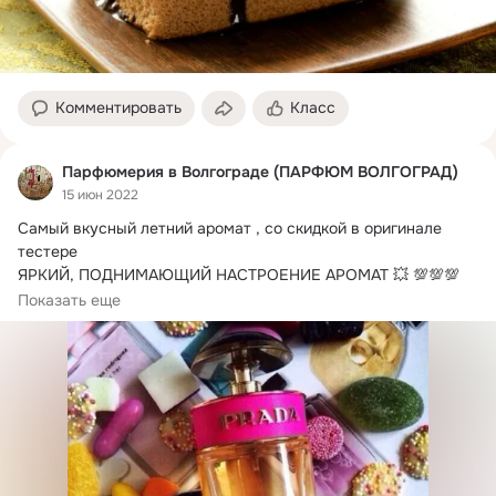
Комментировать
Класс
Парфюмерия в Волгограде (ПАРФЮМ ВОЛГОГРАД)
15 июн 2022
Самый вкусный летний аромат , со скидкой в оригинале 
тестере

ЯРКИЙ, ПОДНИМАЮЩИЙ НАСТРОЕНИЕ АРОМАТ 💥 💯💯💯

PRADA CANDY, и он со скидкой !
Показать еще