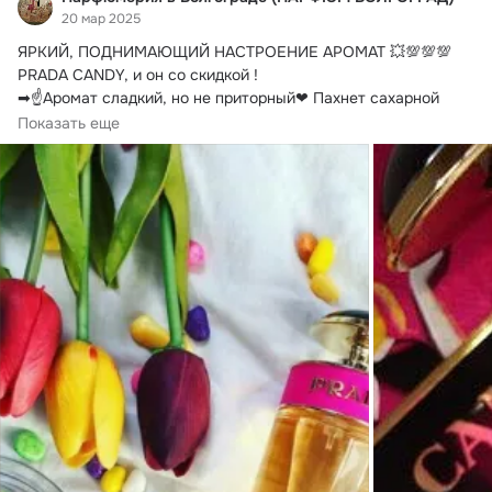
20 мар 2025
ЯРКИЙ, ПОДНИМАЮЩИЙ НАСТРОЕНИЕ АРОМАТ 💥💯💯💯

PRADA CANDY, и он со скидкой !
➡☝Аромат сладкий, но не приторный❤ Пахнет сахарной 
ватой...
Показать еще