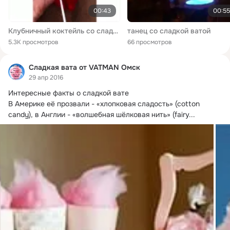
00:43
00:55
Клубничный коктейль со сладкой ватой
танец со сладкой ватой
5.3K просмотров
66 просмотров
Сладкая вата от VATMAN Омск
29 апр 2016
Интересные факты о сладкой вате

В Америке её прозвали - «хлопковая сладость» (сotton 
candy), в Англии - «волшебная шёлковая нить» (fairу...