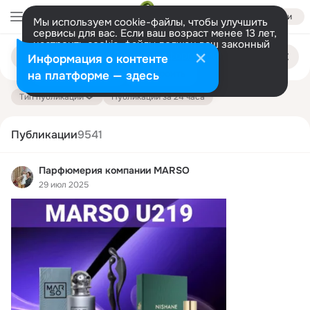
Войти
Мы используем cookie-файлы, чтобы улучшить
сервисы для вас. Если ваш возраст менее 13 лет,
настроить cookie-файлы должен ваш законный
Поиск
представитель.
Больше информации
Информация о контенте
по
публикациям
Разрешить все
Настроить
на платформе — здесь
Тип публикации
Публикации за 24 часа
Публикации
9541
Парфюмерия компании MARSO
29 июл 2025