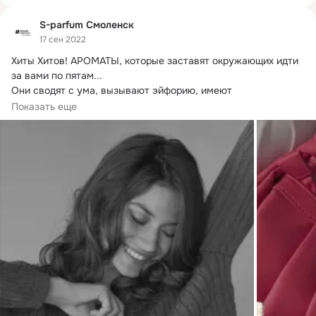
S-parfum Смоленск
17 сен 2022
Хиты Хитов!
 АРОМАТЫ, которые заставят окружающих идти 
за вами по пятам...

Они сводят с ума, вызывают эйфорию, имеют 
головокружительный шлейф! Ароматы, которые должны 
Показать еще
быть у каждого из вас!