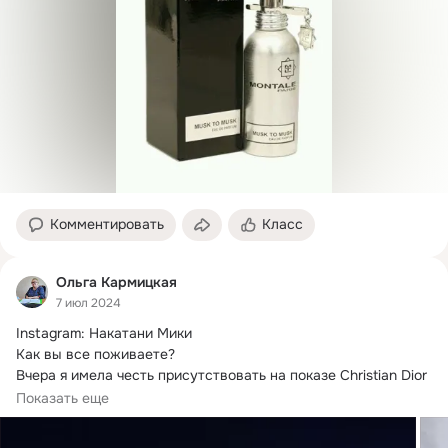
Комментировать
Класс
Ольга Кармицкая
7 июл 2024
Instagram: Накатани Мики

Как вы все поживаете?
Вчера я имела честь присутствовать на показе Christian Dior 
Haute Couture, очень элегантном...
Показать еще