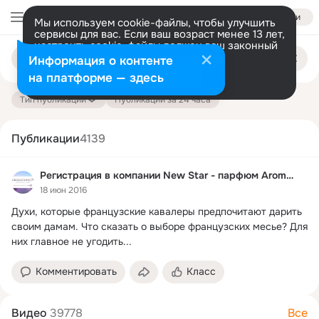
Войти
Мы используем cookie-файлы, чтобы улучшить
сервисы для вас. Если ваш возраст менее 13 лет,
настроить cookie-файлы должен ваш законный
Поиск
представитель.
Больше информации
Информация о контенте
по
публикациям
Разрешить все
Настроить
на платформе — здесь
Тип публикации
Публикации за 24 часа
Публикации
4139
Регистрация в компании New Star - парфюм Aromavis.
18 июн 2016
Духи, которые французские кавалеры предпочитают дарить 
своим дамам.
 Что сказать о выборе французских месье? Для 
них главное не угодить...
Комментировать
Класс
Видео
39778
Все