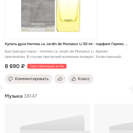
Купить духи Hermes Le Jardin de Monsieur Li 50 ml - парфюм Гермес Ле Жардин Де Месье Ли
Быстрая доставка - Hermes Le Jardin de Monsieur Li. Аромат
оригинален. В случае претензий возможен возврат. Качественный
парфюм Гермес Ле Жардин Де Месье Ли . Яркий и красивый аромат.
8 690 ₽
Срок публикации истёк
Комментировать
Класс
Музыка
38147