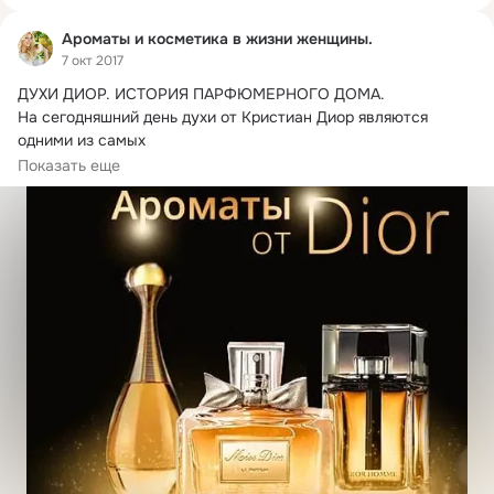
Ароматы и косметика в жизни женщины.
7 окт 2017
ДУХИ ДИОР.
 ИСТОРИЯ ПАРФЮМЕРНОГО ДОМА.

На сегодняшний день духи от Кристиан Диор являются 
одними из самых

известных и почитаемых во...
Показать еще