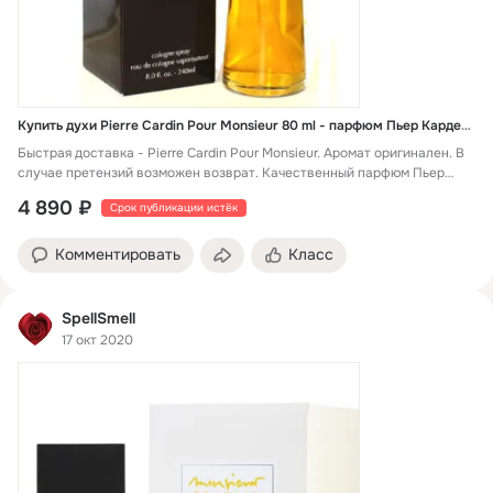
Купить духи Pierre Cardin Pour Monsieur 80 ml - парфюм Пьер Карден Пьер Карден Для Месье
Быстрая доставка - Pierre Cardin Pour Monsieur. Аромат оригинален. В
случае претензий возможен возврат. Качественный парфюм Пьер
Карден Пьер Карден Для Месье. Яркий и красивый аромат.
4 890 ₽
Срок публикации истёк
Комментировать
Класс
SpellSmell
17 окт 2020