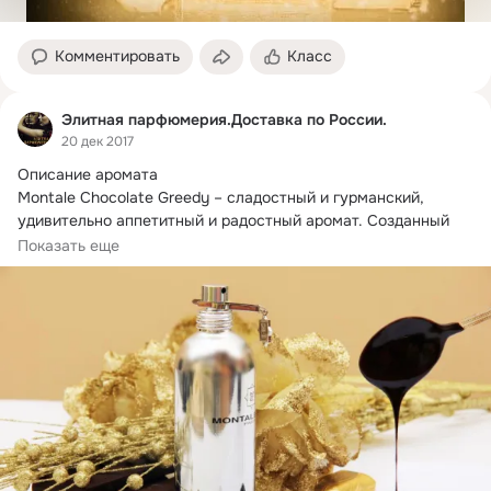
Комментировать
Класс
Элитная парфюмерия.Доставка по России.
20 дек 2017
Описание аромата

Montale Chocolate Greedy – сладостный и гурманский, 
удивительно аппетитный и радостный аромат.
 Созданный 
месье Пьером...
Показать еще