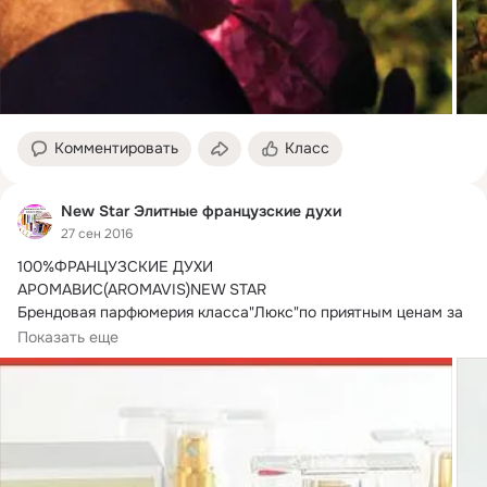
Комментировать
Класс
New Star Элитные французские духи
27 сен 2016
100%ФРАНЦУЗСКИЕ ДУХИ

АРОМАВИС(AROMAVIS)NEW STAR

Брендовая парфюмерия класса"Люкс"по приятным ценам за 
счет прямых поставок из Франции!
Побалуйте себя 
Показать еще
доступной роскошью!