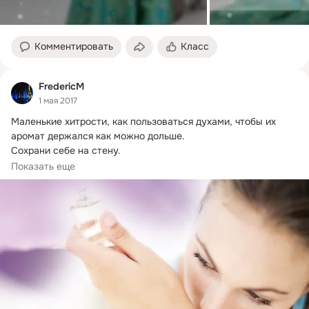
Комментировать
Класс
FredericM
1 мая 2017
Маленькие хитрости, как пользоваться духами, чтобы их 
аромат держался как можно дольше.
Сохрани себе на стену.

Стойкость аромата зависит...
Показать еще