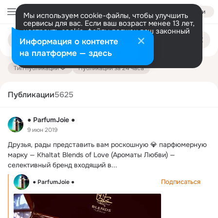
Войти
Мы используем cookie-файлы, чтобы улучшить
сервисы для вас. Если ваш возраст менее 13 лет,
настроить cookie-файлы должен ваш законный
Поиск
представитель.
Больше информации
Информация о контенте
по
публикациям
Разрешить все
Настроить
на платформе — здесь
Тип публикации
Публикации за 24 часа
Публикации
5625
● ParfumJoie ●
9 июн 2019
Друзья, рады представить вам роскошную 💎 парфюмерную 
марку — Khaltat Blends of Love (Ароматы Любви) — 
селективный бренд входящий в...
Подписаться
● ParfumJoie ●