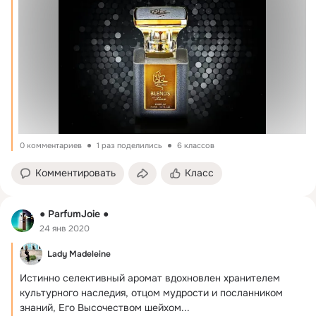
0 комментариев
1 раз поделились
6 классов
Комментировать
Класс
● ParfumJoie ●
24 янв 2020
Lady Madeleine
Истинно селективный аромат вдохновлен хранителем 
культурного наследия, отцом мудрости и посланником 
знаний, Его Высочеством шейхом...