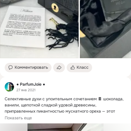
Комментировать
Класс
● ParfumJoie ●
27 янв 2021
Селективные духи с упоительным сочетанием 🍫 шоколада, 
ванили, щепоткой сладкой удовой древесины, 
приправленных пикантностью мускатного ореха — этот 
безумно вкусный бленд вызывающе соблазнителен!
Показать еще