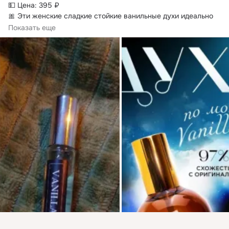
💵 Цена: 395 ₽

🎀 Эти женские сладкие стойкие ванильные духи идеально 
дополнят ваш стиль, создавая вокруг...
Показать еще
Присоединяйтесь к ОК, чтобы посмотреть больше