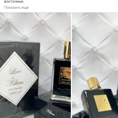
восточные.
🎵Верхние ноты: Нероли;
Показать еще