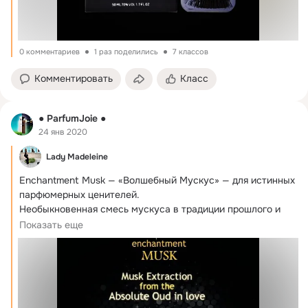
0 комментариев
1 раз поделились
7 классов
Комментировать
Класс
● ParfumJoie ●
24 янв 2020
Lady Madeleine
Enchantment Musk — «Волшебный Мускус» — для истинных 
парфюмерных ценителей.
Необыкновенная смесь мускуса в традиции прошлого и 
будущего...
Показать еще