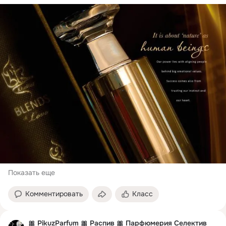
Показать еще
Комментировать
Класс
🎀 PikuzParfum 🎀 Распив 🎀 Парфюмерия Селектив