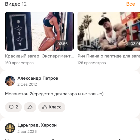
Видео
12
Все
03:56
03:01
Красивый загар! Эксперимент! Пептиды. Меланотан. Sun beauty. Часть 1
160 просмотров
126 просмотров
Александр Петров
2 фев 2012
Меланотан 2(средство для загара и не только)
2
Класс
Царьград. Херсон
2 авг 2025