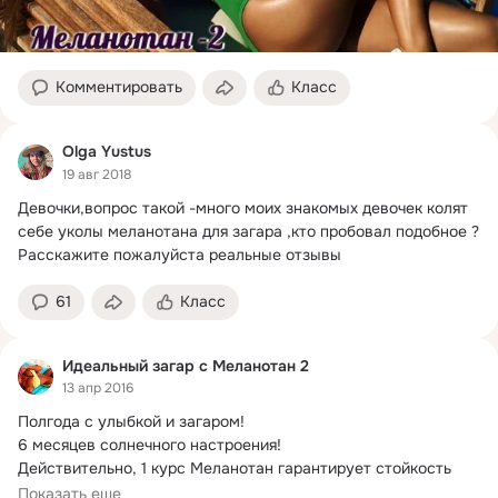
Комментировать
Класс
Olga Yustus
19 авг 2018
Девочки,вопрос такой -много моих знакомых девочек колят 
себе уколы меланотана для загара ,кто пробовал подобное ?
Расскажите пожалуйста реальные отзывы
61
Класс
Идеальный загар с Меланотан 2
13 апр 2016
Полгода с улыбкой и загаром!
6 месяцев солнечного настроения!

Действительно, 1 курс Меланотан гарантирует стойкость 
приобретенного...
Показать еще