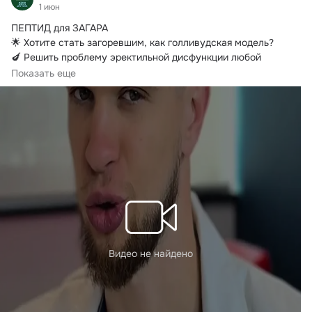
1 июн
ПЕПТИД для ЗАГАРА

🌟 Хотите стать загоревшим, как голливудская модель?
🍆 Решить проблему эректильной дисфункции любой 
причины?

Показать еще
🆕 Любите пробовать все новое и эксклюзивное?
Видео не найдено