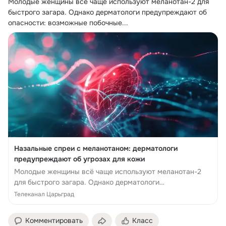
Молодые женщины всё чаще используют меланотан-2 для 
быстрого загара.
 Однако дерматологи предупреждают об 
опасности: возможные побочные...
Назальные спреи с меланотаном: дерматологи
предупреждают об угрозах для кожи
Молодые женщины всё чаще используют меланотан-2
для быстрого загара. Однако дерматологи
предупреждают об опасности: возможные побочные
Телеканал Царьград
эффекты включают тошноту, высыпания и рис...
Комментировать
Класс