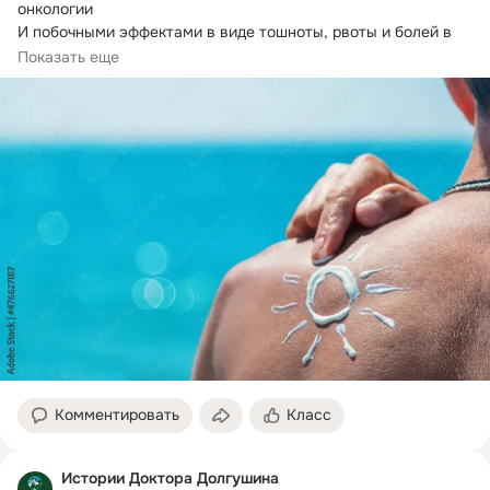
онкологии

И побочными эффектами в виде тошноты, рвоты и болей в 
животе.
Врач-косметолог...
Показать еще
Комментировать
Класс
Истории Доктора Долгушина