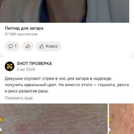
Пептид для загара
27 586 просмотров
1
Класс
SHOT ПРОВЕРКА
2 авг 2025
Девушки скупают спреи в нос для загара в надежде 
получить идеальный цвет.
 Но вместо этого — тошнота, рвота 
и риск развития рака.

По...
Показать еще