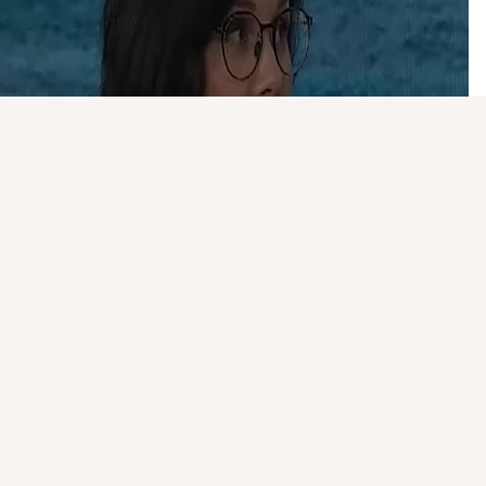
Присоединяйтесь к ОК, чтобы посмотреть больше
интересных публикаций и найти новых друзей.
Войти
Зарегистрироваться
Видео не найдено
«Безопасного загара не бывает»: врач рассказал, какой SPF нужен и кому нельзя сильно «жариться» на солнце
1 223 просмотра
1
Класс