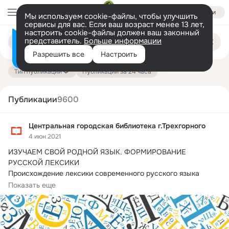
Войти
Мы используем cookie-файлы, чтобы улучшить
сервисы для вас. Если ваш возраст менее 13 лет,
настроить cookie-файлы должен ваш законный
Поиск
представитель.
Больше информации
Информация о контенте
по
публикациям
Разрешить все
Настроить
на платформе — здесь
Тип публикации
Публикации за 24 часа
Публикации
9600
Центральная городская библиотека г.Трехгорного
4 июн 2021
ИЗУЧАЕМ СВОЙ РОДНОЙ ЯЗЫК.
 ФОРМИРОВАНИЕ 
РУССКОЙ ЛЕКСИКИ

Происхождение лексики современного русского языка

Русский язык обладает огромным...
Показать еще