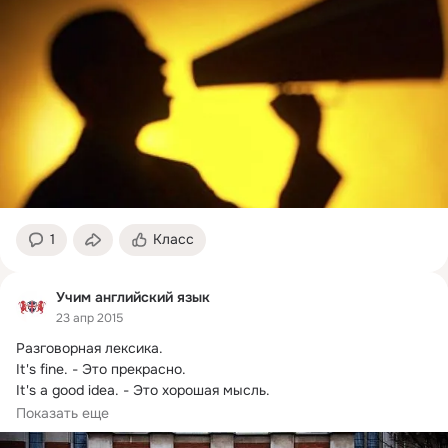
1
Класс
Учим английский язык
23 апр 2015
Разговорная лексика.
It's fine. - Это прекрасно.

It's a good idea. - Это хорошая мысль.

I mean it. - Именно это я имею в виду.

Показать еще
Not bad. - Неплохо.