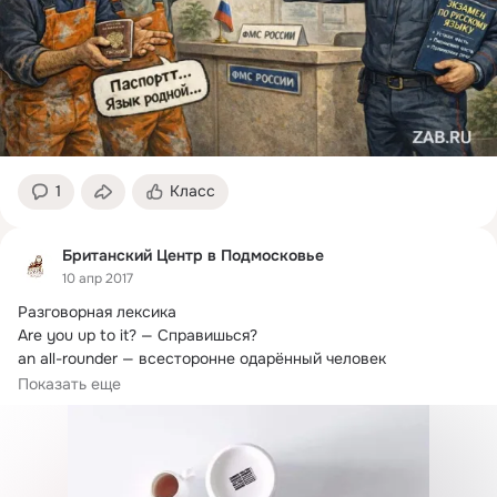
1
Класс
Британский Центр в Подмосковье
10 апр 2017
Разговорная лексика

Are you up to it?
 — Справишься?

an all-rounder — всесторонне одарённый человек

an armchair traveler — любитель читать (смотреть передачи) 
Показать еще
про путешествия