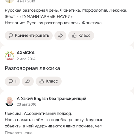
4 мая 2019
Русская разговорная речь.
 Фонетика. Морфология. Лексика. 
Жест - «ГУМАНИТАРНЫЕ НАУКИ»

Название: Русская разговорная речь. Фонетика.
Комментировать
Класс
АХЫСКА
2 июл 2014
Разговорная лексика
1
Класс
А Узкий English без транскрипций
23 авг 2016
Лексика.
 Ассоциативный подход.

Наша память в чём-то подобна решету. Крупные

объекты в ней удерживаются явно прочнее, чем 
всевозможная мелочь россыпью. Ещё
Показать еще