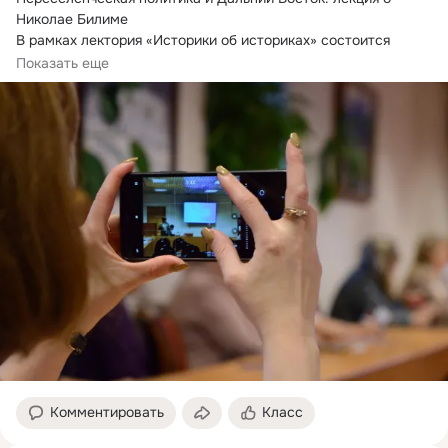
Николае Билиме

В рамках лектория «Историки об историках» состоится 
лекция, посвященная...
Показать еще
Комментировать
Класс