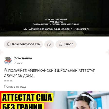
Комментировать
Класс
Основание
16 июн
👌 ПОЛУЧИТЕ АМЕРИКАНСКИЙ ШКОЛЬНЫЙ АТТЕСТАТ, 
ОБУЧАЯСЬ ДОМА

➡➡➡ 

Мы даем легкодоступную возможность каждому...
Показать еще