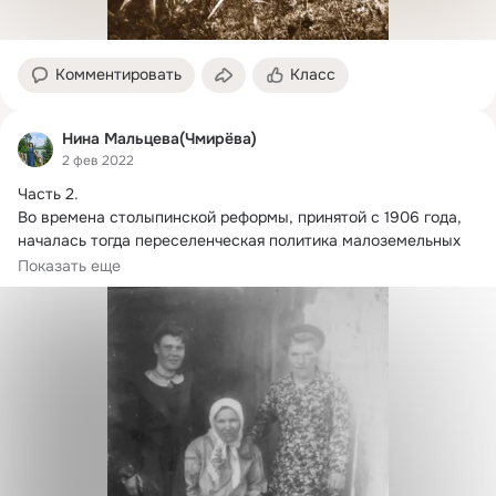
Комментировать
Класс
Нина Мальцева(Чмирёва)
2 фев 2022
Часть 2.
Во времена столыпинской реформы, принятой с 1906 года, 
началась тогда переселенческая политика малоземельных 
крестьян в государственные...
Показать еще