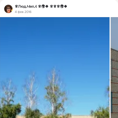
♕Люд𝓜ил𝓐 ♕🌍🍀 ♕♕♕🌍🍀
4 фев 2016