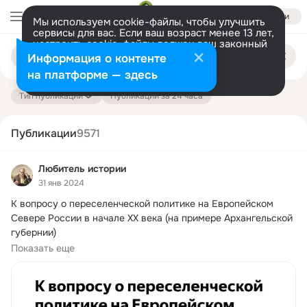
Войти
Мы используем cookie-файлы, чтобы улучшить
сервисы для вас. Если ваш возраст менее 13 лет,
настроить cookie-файлы должен ваш законный
Поиск
представитель.
Больше информации
Информация о контенте
по
публикациям
Разрешить все
Настроить
на платформе — здесь
Тип публикации
Публикации за 24 часа
Публикации
9571
Любитель истории
31 янв 2024
К вопросу о переселенческой политике на Европейском 
Севере России в начале XX века (на примере Архангельской 
губернии)

Вчера

Показать еще
новые...