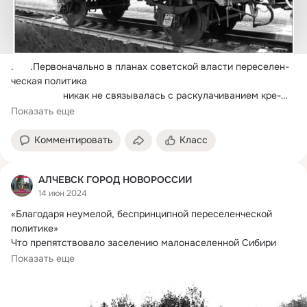
.
      .Первоначально в планах советской власти переселен­
ческая политика

                   никак не связывалась с раскулачиванием кре­
стьянства.
Показать еще
Комментировать
Класс
АЛЧЕВСК ГОРОД НОВОРОССИИ
14 июн 2024
«Благодаря неумелой, беспринципной переселенческой 
политике»

Что препятствовало заселению малонаселенной Сибири

В 1889 году, после...
Показать еще