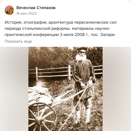
Вячеслав Степанов
16 июн 2023
История, этнография, архитектура переселенческих сел 
периода столыпинской реформы: материалы научно-
практической конференции 3 июля 2008 г.
, пос. Залари 
Иркутской области. Иркутск, 2011.
Показать еще