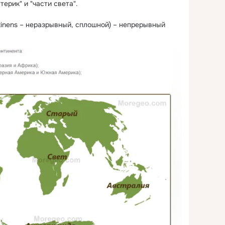
терик" и "части света".
ntinens – неразрывный, сплошной) – непрерывный 