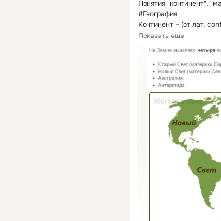
Понятия "континент", "ма
#География

Континент – (от лат. co
массив...
Показать еще