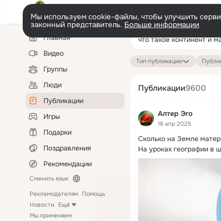
Мы используем cookie-файлы, чтобы улучшить сервис
законный представитель.
Больше информации
Левая
Поиск
Главная
колонка
по
публикациям
Видео
Тип публикации
Публик
Группы
Люди
Публикации
9600
Публикации
Алтер Эго
Игры
16 апр 2025
Подарки
Сколько на Земле матери
Поздравления
На уроках географии в ш
Рекомендации
Сменить язык
Рекламодателям
Помощь
Новости
Ещё
Мы применяем