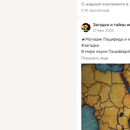
5.7K просмотров
Загадки и тайны и
27 июн 2020
🔥Материк Пацифида и к
#загадка

В мире науки Пацифидой
отколовшийся от единого
Показать еще