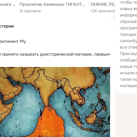
чтобы п
О жарком континенте в книге "Что такое Африка" К. Бабаева и А. Архангельской | Читай Здесь (2023)
Проклятие Каменных ГИГАНТОВ. Загадочное место посреди Тихого океана
новых в
31 просмотр
1.2K просмотров
информа
образов
стории
програм
трендах
самообу
онтинент Му

все отв
Присоед
 принято называть доисторический материк, первым 
сообщес
...
новые г
искали 
такое к
материк