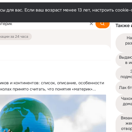
ы для вас. Если ваш возраст менее 13 лет, настроить cooki
Также 
ации за 24 часа
На
раз
Выдаю
в и
подмо
ков и континентов: список, описание, особенности

Лак б
колах принято считать, что понятия «материк»...
Чахох
дома
Вязан
же
отвор