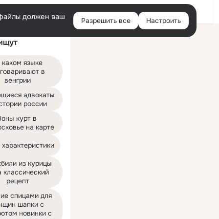
Войти
e-файлы должен ваш
Разрешить все
Настроить
Правая
ищут
колонка
 каком языке 
говаривают в 
венгрии
щиеся адвокаты 
стории россии
Зоны курт в 
сковье на карте
т характеристики
били из курицы 
 классический 
рецепт
ие спицами для 
нщин шапки с 
отом новинки с 