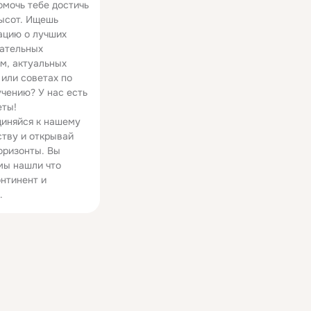
омочь тебе достичь
ТАЯНИЕ ЛЕДНИКОВ открыли ЗАГАДОЧНЫЕ ОБЪЕКТЫ В АНТАРКТИДЕ
Крамольная АНТАРКТИДА. ТОП 10 фактов о самом загадочном материке мира
ысот. Ищешь
816 просмотров
19 просмотров
цию о лучших
ательных
м, актуальных
 или советах по
чению? У нас есть
еты!
иняйся к нашему
тву и открывай
оризонты. Вы
мы нашли что
онтинент и
.