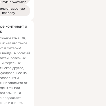
анием и схемами
делают вареную 
колбасу
кое континент и
к
ожаловать в ОК,
о искал что такое
нт и материк!
ы найдешь богатый
татей, полезных
, интересных
 многое другое,
кусированное на
разования и
я. Независимо от
удент ты или
ватель, наша
а предлагает
11:02
10:04
ение и знания,