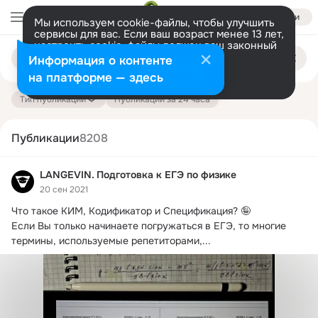
Войти
Мы используем cookie-файлы, чтобы улучшить
сервисы для вас. Если ваш возраст менее 13 лет,
настроить cookie-файлы должен ваш законный
Поиск
представитель.
Больше информации
Информация о контенте
по
публикациям
Разрешить все
Настроить
на платформе — здесь
Тип публикации
Публикации за 24 часа
Публикации
8208
LANGEVIN. Подготовка к ЕГЭ по физике
20 сен 2021
Что такое КИМ, Кодификатор и Спецификация?
 🤪

Если Вы только начинаете погружаться в ЕГЭ, то многие 
термины, используемые репетиторами,...