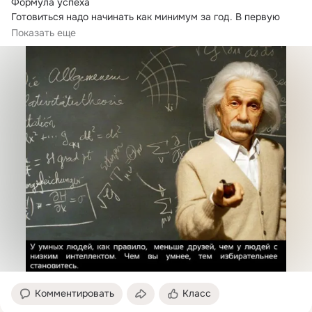
Формула успеха

Готовиться надо начинать как минимум за год. В первую 
очередь нужно открыть кодификатор...
Показать еще
Комментировать
Класс