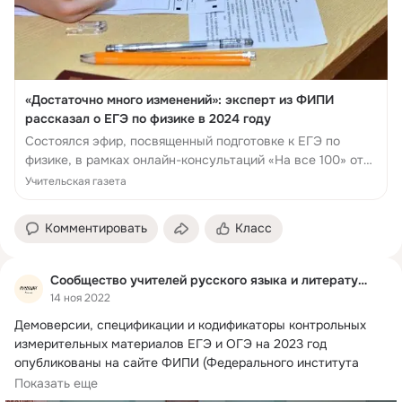
«Достаточно много изменений»: эксперт из ФИПИ
рассказал о ЕГЭ по физике в 2024 году
Состоялся эфир, посвященный подготовке к ЕГЭ по
физике, в рамках онлайн-консультаций «На все 100» от
разработчиков экзаменационных материалов из Фед...
Учительская газета
Комментировать
Класс
Сообщество учителей русского языка и литературы
14 ноя 2022
Демоверсии, спецификации и кодификаторы контрольных 
измерительных материалов ЕГЭ и ОГЭ на 2023 год 
опубликованы на сайте ФИПИ (Федерального института 
педагогических измерений), сообщает Рособрнадзор.
Показать еще