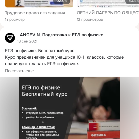
02:04
50:44
Трудовое право егэ задания
1 просмотр
12 просмотров
LANGEVIN. Подготовка к ЕГЭ по физике
13 сен 2021
ЕГЭ по физике.
 Бесплатный курс

Курс предназначен для учащихся 10-11 классов, которые 
планируют сдавать ЕГЭ по физике.

Занятия будут проходить онлайн в Zoom.
Показать еще