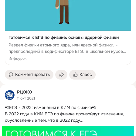
Готовимся к ЕГЭ по физике: основы ядерной физики
Раздел физики атомного ядра, или ядерной физики, -
предпоследний в кодификаторе ЕГЭ. В школьном курсе
его изучают во второй половине учебного года и очень
Инфоурок
поверхностно – на него выделяется достаточно скро...
Комментировать
Класс
РЦОКО
11 окт 2021
📢ЕГЭ - 2022: изменения в КИМ по физике📢

В 2022 году в КИМ ЕГЭ по физике произойдут изменения, 
обусловленные тем, что в 2022 году...