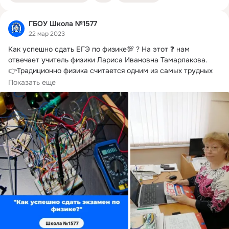
ГБОУ Школа №1577
22 мар 2023
Как успешно сдать ЕГЭ по физике💯 ?
 На этот ❓ нам 
отвечает учитель физики Лариса Ивановна Тамарлакова.

👉Традиционно физика считается одним из самых трудных 
ЕГЭ.
Показать еще