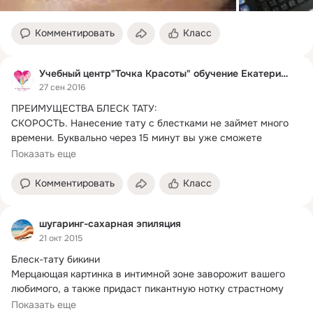
Комментировать
Класс
Учебный центр"Точка Красоты" обучение Екатеринбург
27 сен 2016
ПРЕИМУЩЕСТВА БЛЕСК ТАТУ:

СКОРОСТЬ.
 Нанесение тату с блестками не займет много 
времени. Буквально через 15 минут вы уже сможете 
похвастаться изысканным украшением.
Показать еще
Комментировать
Класс
шугаринг-сахарная эпиляция
21 окт 2015
Блеск-тату бикини

Мерцающая картинка в интимной зоне заворожит вашего 
любимого, а также придаст пикантную нотку страстному 
свиданию.
Показать еще