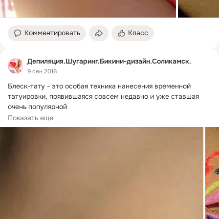
Комментировать
Класс
Депиляция.Шугаринг.Бикини-дизайн.Соликамск.
9 сен 2016
Блеск-тату - это особая техника нанесения временной 
татуировки, появившаяся совсем недавно и уже ставшая 
очень популярной

Глиттер-тату...
Показать еще