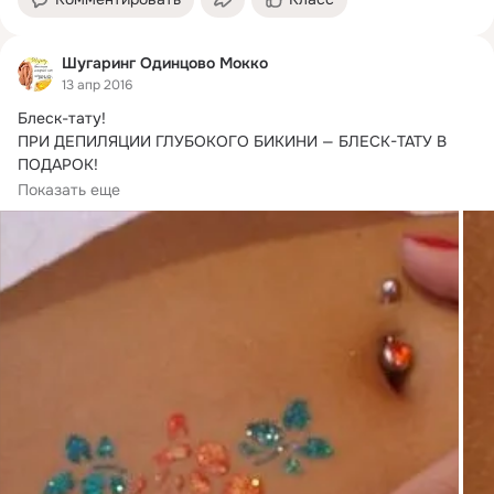
Шугаринг Одинцово Мокко
13 апр 2016
Блеск-тату!
ПРИ ДЕПИЛЯЦИИ ГЛУБОКОГО БИКИНИ — БЛЕСК-ТАТУ В 
ПОДАРОК!

Собираясь на торжество, вечеринку или просто решив 
Показать еще
порадовать любимого,...