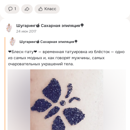
1
Класс
Шугаринг🍯 Сахарная эпиляция🍭
24 июн 2017
Шугаринг🍯 Сахарная эпиляция🍭
❤Блеск-тату❤ — временная татуировка из блёсток — одно 
из самых модных и, как говорят мужчины, самых 
очаровательных украшений тела.