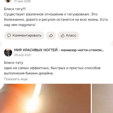
17 июл 2016
Блеск тату!!!
Существует различное отношение к татуировкам. Это 
болезненно, дорого и рисунок останется на всю жизнь. Есть 
над чем подумать!
Комментировать
Класс
МИР КРАСИВЫХ НОГТЕЙ - маникюр-ногти-стемпинг-nails
29 апр 2021
Блеск-тату

один из самых эффектных, быстрых и простых способов 
выполнения бикини-дизайна.
Для выполнения блеск-тату Вам потребуется:
Показать еще