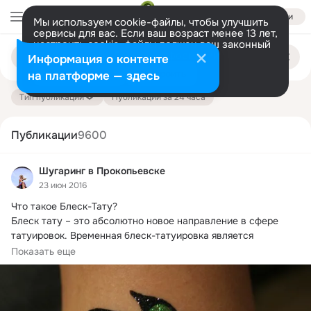
Войти
Мы используем cookie-файлы, чтобы улучшить
сервисы для вас. Если ваш возраст менее 13 лет,
настроить cookie-файлы должен ваш законный
Поиск
представитель.
Больше информации
Информация о контенте
по
публикациям
Разрешить все
Настроить
на платформе — здесь
Тип публикации
Публикации за 24 часа
Публикации
9600
Шугаринг в Прокопьевске
23 июн 2016
Что такое Блеск-Тату?
Блеск тату – это абсолютно новое направление в сфере 
татуировок. Временная блеск-татуировка является 
аппликацией...
Показать еще