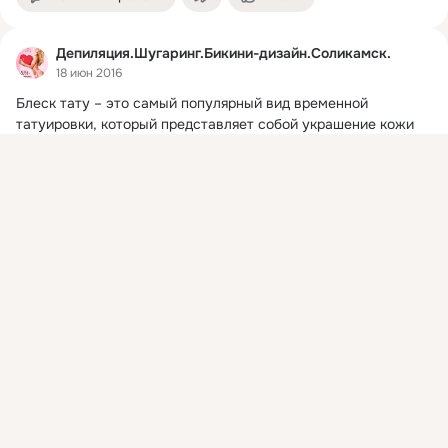
Депиляция.Шугаринг.Бикини-дизайн.Соликамск.
18 июн 2016
Блеск тату – это самый популярный вид временной 
татуировки, который представляет собой украшение кожи 
рисунками из блесток с помощью специальных 
Присоединяйтесь к ОК, чтобы посмотреть больше
гипоаллергенных материалов.
Показать еще
интересных публикаций и найти новых друзей.
Войти
Зарегистрироваться