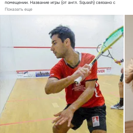
помещении.
 Название игры (от англ. Squash) связано с 
использованием в ней относительно мягкого полого мяча.
Показать еще