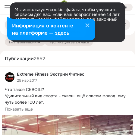
Войти
Мы используем cookie-файлы, чтобы улучшить
сервисы для вас. Если ваш возраст менее 13 лет,
настроить cookie-файлы должен ваш законный
Поиск
представитель.
Больше информации
Информация о контенте
по
публикациям
Разрешить все
Настроить
на платформе — здесь
Тип публикации
Публикации за 24 часа
Публикации
2652
Extreme Fitness Экстрим Фитнес
25 мар 2017
Что такое СКВОШ?
Удивительный вид спорта - сквош, ещё совсем молод, ему 
чуть более 100 лет.

И появился он совсем неблагородно: спасибо...
Показать еще