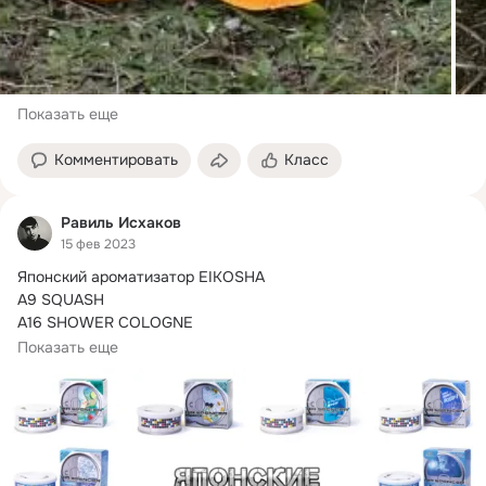
Показать еще
Комментировать
Класс
Равиль Исхаков
15 фев 2023
Японский ароматизатор EIKOSHA

A9 SQUASH

A16 SHOWER COLOGNE

A19 MARINE SQUASH

Показать еще
A28 SAZAN SQUASH

A31 AQUA SHOWER

A37 SAMURAI MAN

A52 LEMON SQUASH