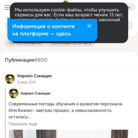
Войти
Мы используем cookie-файлы, чтобы улучшить
сервисы для вас. Если ваш возраст менее 13 лет,
настроить cookie-файлы должен ваш законный
Поиск
представитель.
Больше информации
Информация о контенте
по
публикациям
Разрешить все
Настроить
на платформе — здесь
Тип публикации
Публикации за 24 часа
Публикации
9600
Кирилл Синицин
3 июл 2017
Кирилл Синицин
Современные методы обучения и развития персонала.
Или:Бизнес- завтрак прошел, а невысказанность 
осталась...

Ранее я писал о том, что...
Показать еще