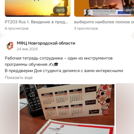
20:13
01:01
PT203 Rus 1. Введение в предмет
6 просмотров
5 просмотров
МФЦ Новгородской области
24 янв 2025
Рабочая тетрадь сотрудника – один из инструментов 
программы обучения ✍🎓

В преддверии Дня студента делимся с вами интересными 
инструментами...
Показать еще