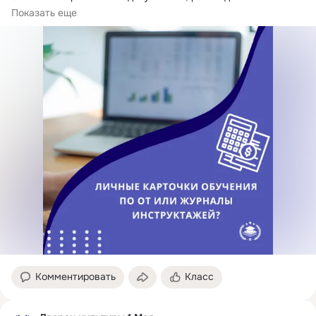
предписывается вести ни...
Показать еще
Комментировать
Класс