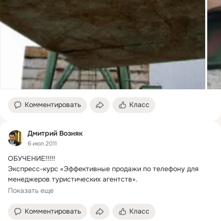
Комментировать
Класс
Дмитрий Возняк
6 июл 2011
ОБУЧЕНИЕ!!!!!
Экспресс-курс «Эффективные продажи по телефону для 
менеджеров туристических агентств».

Настоящий семинар предназначен для менеджеров и 
Показать еще
руководителей туристических агентств.
Комментировать
Класс