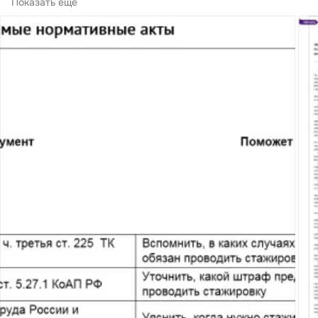
в нормативные акты, регулирующие данный процесс.
Показать еще