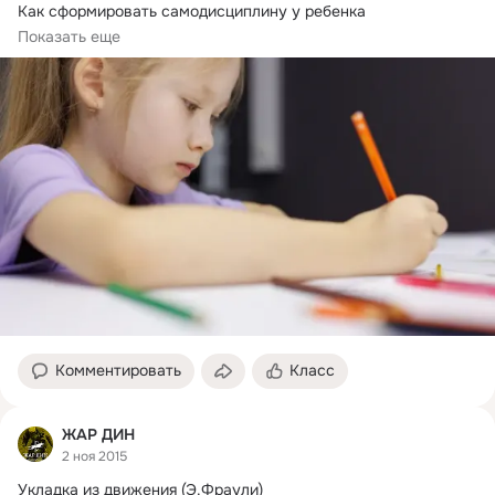
Как сформировать самодисциплину у ребенка 
Организованный ребенок — мечта...
Показать еще
Комментировать
Класс
ЖАР ДИН
2 ноя 2015
Укладка из движения (Э.
Фраули)
