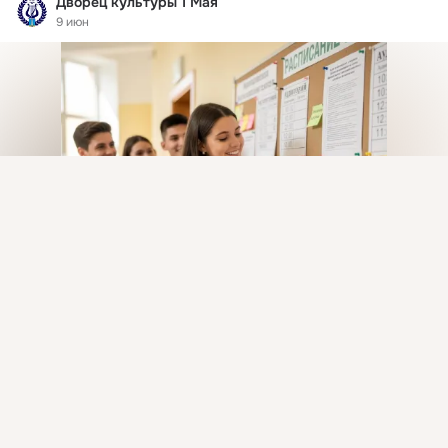
Дворец культуры 1 Мая
9 июн
Присоединяйтесь к ОК, чтобы посмотреть больше
интересных публикаций и найти новых друзей.
Войти
Зарегистрироваться
В сфере образования наблюдается устойчивая тенденция, 
которая, как ожидается, сохранится и в 2026 году: 
повышение доступности среднего...