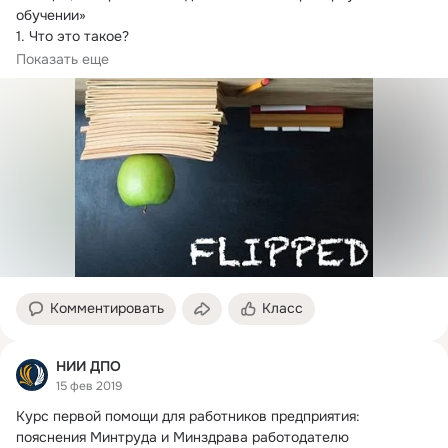
обучении»

1.
 Что это такое?

Перевернутый класс – это такая педагогическая модель,...
Показать еще
Комментировать
Класс
НИИ ДПО
15 фев 2019
Курс первой помощи для работников предприятия: 
пояснения Минтруда и Минздрава работодателю
