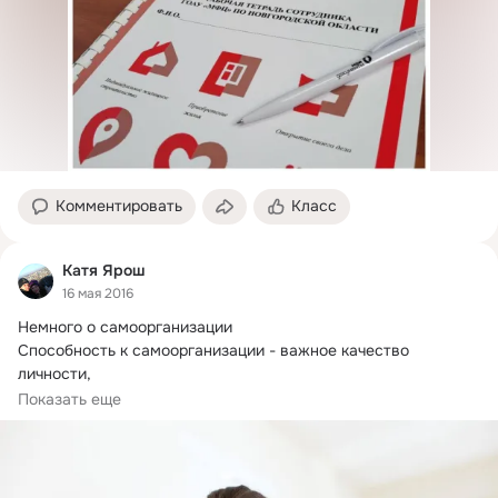
Комментировать
Класс
Катя Ярош
16 мая 2016
Немного о самоорганизации

Способность к самоорганизации - важное качество 
личности,

которое существенно помогает в обучении и работе.
 Умение 
Показать еще
правильно