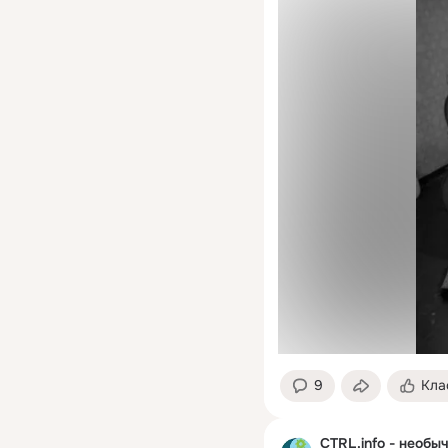
9
Кла
CTRL.info - необы