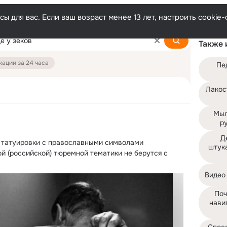
ы для вас. Если ваш возраст менее 13 лет, настроить cooki
Также 
ации за 24 часа
Пе
Лакос
Мыл
р
Д
 татуировки с православными символами

штука
й (российской) тюремной тематики не берутся с 
Видео
Поч
навиг