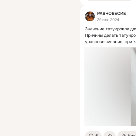
РАВНОВЕСИЕ
29 июн 2024
Значение татуировок для
Причины делать татуиров
уравновешивание, притя
6
Кла