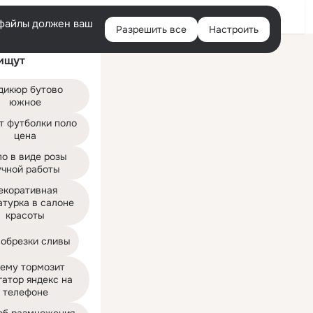
Войти
e-файлы должен ваш
Разрешить все
Настроить
Правая
ищут
колонка
дикюр бутово 
южное
т футболки поло 
цена
о в виде розы 
учной работы
екоративная 
турка в салоне 
красоты
 обрезки сливы
ему тормозит 
атор яндекс на 
телефоне