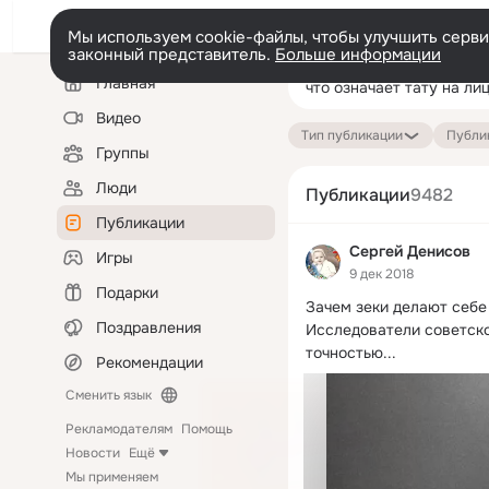
Мы используем cookie-файлы, чтобы улучшить сервис
законный представитель.
Больше информации
Левая
Поиск
Главная
колонка
по
публикациям
Видео
Тип публикации
Публик
Группы
Люди
Публикации
9482
Публикации
Сергей Денисов
Игры
9 дек 2018
Подарки
Зачем зеки делают себе
Поздравления
Исследователи советско
точностью...
Рекомендации
Сменить язык
Рекламодателям
Помощь
Новости
Ещё
Мы применяем