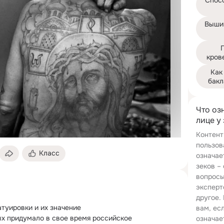
Спосо
Вышив
кров
Как
бакл
Что озн
лице у
Контент
пользов
Класс
означае
зеков –
вопросы
эксперт
другое.
туировки и их значение

вам, ес
х придумало в свое время российское 
означае