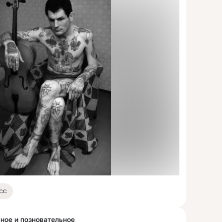
сс
чное и позновательное