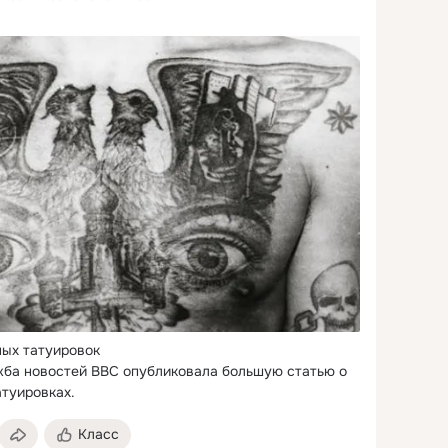
ых татуировок

жба новостей BBC опубликовала большую статью о 
туировках.
Класс