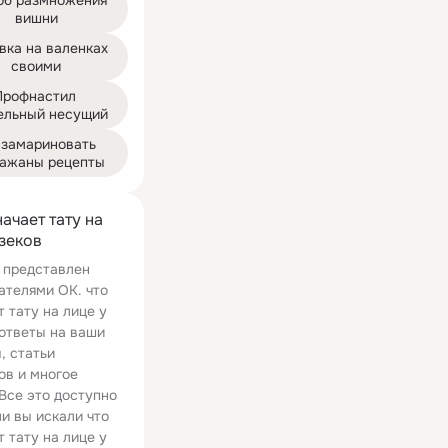
б размножения 
вишни
ка на валенках 
своими
Профнастил 
ельный несущий
 замариновать 
ажаны рецепты
ачает тату на
 зеков
 представлен
ателями ОК. что
т тату на лице у
 ответы на ваши
, статьи
ов и многое
 Все это доступно
ли вы искали что
т тату на лице у