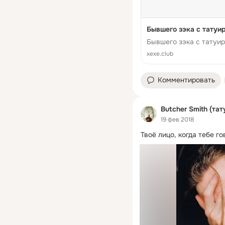
Бывшего зэка с татуир
Бывшего зэка с татуир
xexe.club
Комментировать
Butcher Smith (тат
19 фев 2018
Твоё лицо, когда тебе го