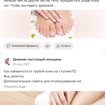
меньше чем на других частях тела, нуждается в уходе кожа 
ног. Чтобы выглядеть здоровой...
Комментировать
Класс
Дневник настоящей женщины
20 апр 2021
Как избавиться от грубой кожи на ступнях?
😉

#на_заметку 

Дополнительные советы для отшелушивания ног

Сухая и грубая кожа на ступнях...
Показать еще