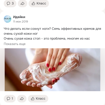
3
Класс
Идейки
11 июн 2019
Что делать если сохнут ноги?
 Семь эффективных кремов для 
очень сухой кожи ног

Очень сухая кожа стоп - это проблема, многим из нас 
знакомая...
Показать еще
1
Класс