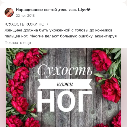
Наращивание ногтей ,гель-лак. Шуя💎
22 ноя 2018
•СУХОСТЬ КОЖИ НОГ•

Женщина должна быть ухоженной с головы до кончиков 
пальцев ног.
 Многие делают большую ошибку, акцентируя 
внимание...
Показать еще