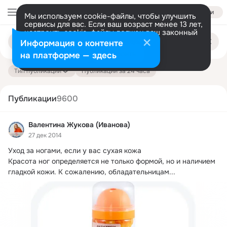
Войти
Мы используем cookie-файлы, чтобы улучшить
сервисы для вас. Если ваш возраст менее 13 лет,
настроить cookie-файлы должен ваш законный
Поиск
представитель.
Больше информации
Информация о контенте
по
публикациям
Разрешить все
Настроить
на платформе — здесь
Тип публикации
Публикации за 24 часа
Публикации
9600
Валентина Жукова (Иванова)
27 дек 2014
Уход за ногами, если у вас сухая кожа

Красота ног определяется не только формой, но и наличием 
гладкой кожи.
 К сожалению, обладательницам...