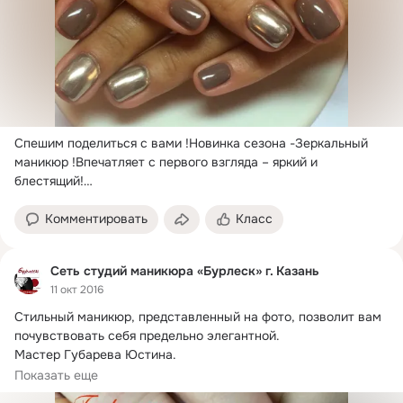
Спешим поделиться с вами !
Новинка сезона -Зеркальный 
маникюр !Впечатляет с первого взгляда – яркий и 
блестящий!

Будем рады видеть Вас!
Комментировать
Класс
Сеть студий маникюра «Бурлеск» г. Казань
11 окт 2016
Стильный маникюр, представленный на фото, позволит вам 
почувствовать себя предельно элегантной.
Мастер Губарева Юстина.

Будем рады видеть Вас!
Показать еще