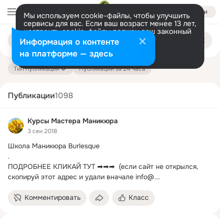
Войти
Мы используем cookie-файлы, чтобы улучшить
сервисы для вас. Если ваш возраст менее 13 лет,
настроить cookie-файлы должен ваш законный
Поиск
представитель.
Больше информации
Информация о контенте
по
публикациям
Разрешить все
Настроить
на платформе — здесь
Тип публикации
Публикации за 24 часа
Публикации
1098
Курсы Мастера Маникюра
3 сен 2018
Школа Маникюра Burlesque

.
ПОДРОБНЕЕ КЛИКАЙ ТУТ ➡➡➡  (если сайт не открылся, 
скопируй этот адрес и удали вначале info@...
Комментировать
Класс