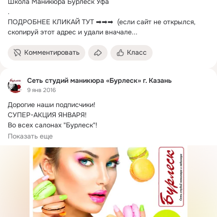
Школа Маникюра Бурлеск Уфа

.
ПОДРОБНЕЕ КЛИКАЙ ТУТ ➡➡➡  (если сайт не открылся, 
скопируй этот адрес и удали вначале...
Комментировать
Класс
Сеть студий маникюра «Бурлеск» г. Казань
9 янв 2016
Дорогие наши подписчики!
СУПЕР-АКЦИЯ ЯНВАРЯ!

Во всех салонах "Бурлеск"!

Спешим сообщить, что в самый первый месяц этого 
Показать еще
прекрасного...