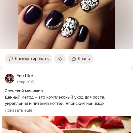
Комментировать
Класс
You Like
1 мар 2015
Японский маникюр

Данный метод – это комплексный уход для роста, 
укрепления и питания ногтей.
 Японский маникюр 
рекомендован при необходимости восстановления ногтевых 
Показать еще
пластин после наращивания.