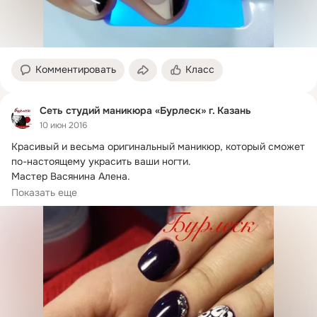
Комментировать
Класс
Сеть студий маникюра «Бурлеск» г. Казань
10 июн 2016
Красивый и весьма оригинальный маникюр, который сможет 
по-настоящему украсить ваши ногти.
Мастер Васянина Алена.

Будем рады видеть Вас!
Показать еще