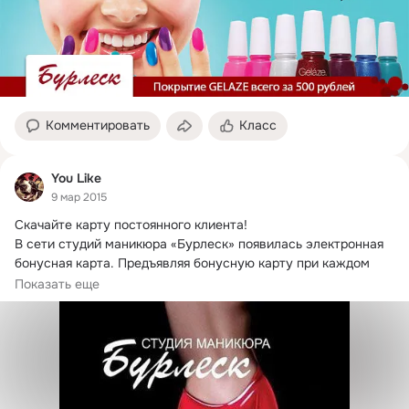
Комментировать
Класс
You Like
9 мар 2015
Скачайте карту постоянного клиента!
В сети студий маникюра «Бурлеск» появилась электронная 
бонусная карта. Предъявляя бонусную карту при каждом 
заказе в нашем заведении получайте баллы.
Показать еще